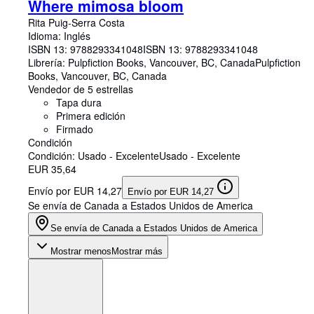
Where mimosa bloom
Rita Puig-Serra Costa
Idioma: Inglés
ISBN 13:
9788293341048
ISBN 13: 9788293341048
Librería:
Pulpfiction Books, Vancouver, BC, Canada
Pulpfiction
Books
,
Vancouver, BC, Canada
Vendedor de 5 estrellas
Tapa dura
Primera edición
Firmado
Condición
Condición: Usado - Excelente
Usado - Excelente
EUR 35,64
Envío por EUR 14,27
Envío por EUR 14,27
Se envía de Canada a Estados Unidos de America
Se envía de Canada a Estados Unidos de America
Mostrar menos
Mostrar más