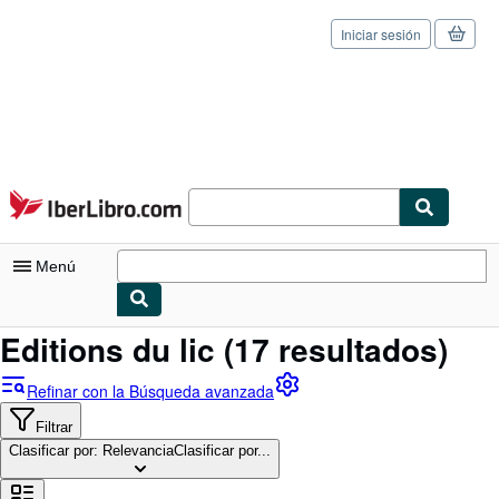
Iniciar sesión
Pasar al contenido principal
IberLibro.com
Menú
Editions du lic
(17 resultados)
Mi cuenta
Consultar mis pedidos
Refinar con la Búsqueda avanzada
Cerrar sesión
Filtrar
Clasificar por: Relevancia
Clasificar por...
Búsqueda avanzada