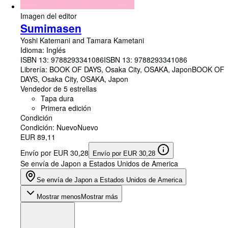
Imagen del editor
Sumimasen
Yoshi Katemani and Tamara Kametani
Idioma: Inglés
ISBN 13:
9788293341086
ISBN 13: 9788293341086
Librería:
BOOK OF DAYS, Osaka City, OSAKA, Japon
BOOK OF
DAYS
,
Osaka City, OSAKA, Japon
Vendedor de 5 estrellas
Tapa dura
Primera edición
Condición
Condición: Nuevo
Nuevo
EUR 89,11
Envío por EUR 30,28
Envío por EUR 30,28
Se envía de Japon a Estados Unidos de America
Se envía de Japon a Estados Unidos de America
Mostrar menos
Mostrar más