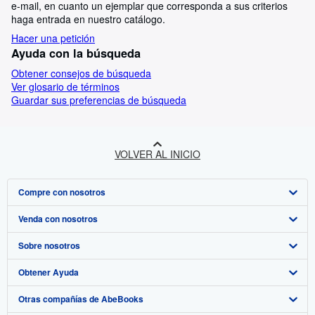
e-mail, en cuanto un ejemplar que corresponda a sus criterios
haga entrada en nuestro catálogo.
Hacer una petición
Ayuda con la búsqueda
Obtener consejos de búsqueda
Ver glosario de términos
Guardar sus preferencias de búsqueda
VOLVER AL INICIO
Compre con nosotros
Venda con nosotros
Búsqueda avanzada
Sobre nosotros
Colecciones
Comenzar a vender
Obtener Ayuda
Mi cuenta
Únase a nuestro programa de afiliados
Sobre IberLibro
Otras compañías de AbeBooks
Mis pedidos
Recomiende un vendedor
Medios
Preguntas frecuentes y guías