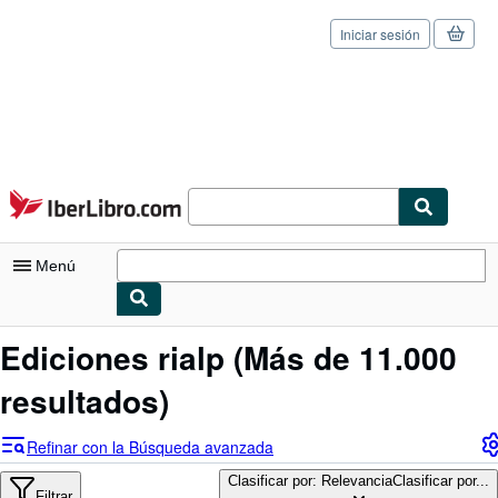
Iniciar sesión
Pasar al contenido principal
IberLibro.com
Menú
Mi cuenta
Ediciones rialp
(Más de 11.000
Consultar mis pedidos
resultados)
Cerrar sesión
Refinar con la Búsqueda avanzada
Búsqueda avanzada
Clasificar por: Relevancia
Clasificar por...
Filtrar