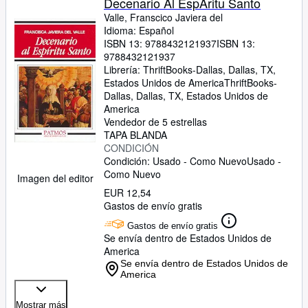
Decenario Al EspÃritu Santo
Valle, Franscico Javiera del
Idioma: Español
ISBN 13:
9788432121937
ISBN 13:
9788432121937
Librería:
ThriftBooks-Dallas, Dallas, TX,
Estados Unidos de America
ThriftBooks-
Dallas
,
Dallas, TX, Estados Unidos de
America
Vendedor de 5 estrellas
TAPA BLANDA
CONDICIÓN
Condición: Usado - Como Nuevo
Usado -
Como Nuevo
Imagen del editor
EUR 12,54
Gastos de envío gratis
Gastos de envío gratis
Se envía dentro de Estados Unidos de
America
Se envía dentro de Estados Unidos de
America
Mostrar más