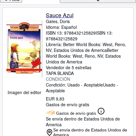
Colecciones
Libros antiguos
Sauce Azul
Gates, Doris
Arte y coleccionismo
Idioma: Español
Vendedores
ISBN 13:
9788432125829
ISBN 13:
9788432125829
Comenzar a vender
Librería:
Better World Books: West, Reno,
NV, Estados Unidos de America
Better
Ayuda
World Books: West
,
Reno, NV, Estados
Unidos de America
CERRAR
Vendedor de 5 estrellas
TAPA BLANDA
CONDICIÓN
Condición: Usado - Aceptable
Usado -
Aceptable
Imagen del editor
EUR 9,83
Gastos de envío gratis
Gastos de envío gratis
Se envía dentro de Estados Unidos de
America
Se envía dentro de Estados Unidos de
America