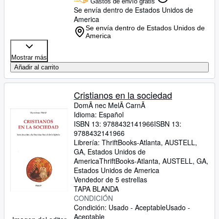
Gastos de envío gratis
Se envía dentro de Estados Unidos de
America
Se envía dentro de Estados Unidos de
America
Mostrar más
Añadir al carrito
Cristianos en la sociedad
DomÃ nec MelÃ CarnÃ
Idioma: Español
ISBN 13:
9788432141966
ISBN 13:
9788432141966
Librería:
ThriftBooks-Atlanta, AUSTELL,
GA, Estados Unidos de
America
ThriftBooks-Atlanta
,
AUSTELL, GA,
Estados Unidos de America
Vendedor de 5 estrellas
TAPA BLANDA
CONDICIÓN
Condición: Usado - Aceptable
Usado -
Aceptable