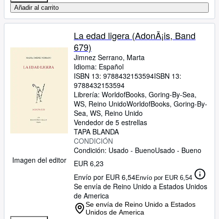
Añadir al carrito
La edad ligera (AdonÃ¡is, Band
679)
Jimnez Serrano, Marta
Idioma: Español
ISBN 13:
9788432153594
ISBN 13:
9788432153594
Librería:
WorldofBooks, Goring-By-Sea,
WS, Reino Unido
WorldofBooks
,
Goring-By-
Sea, WS, Reino Unido
Vendedor de 5 estrellas
TAPA BLANDA
CONDICIÓN
Condición: Usado - Bueno
Usado - Bueno
Imagen del editor
EUR 6,23
Envío por EUR 6,54
Envío por EUR 6,54
Se envía de Reino Unido a Estados Unidos
de America
Se envía de Reino Unido a Estados
Unidos de America