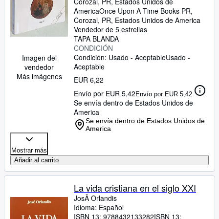
Corozal, PR, Estados Unidos de
America
Once Upon A Time Books PR
,
Corozal, PR, Estados Unidos de America
Vendedor de 5 estrellas
TAPA BLANDA
CONDICIÓN
Condición: Usado - Aceptable
Usado -
Imagen del
Aceptable
vendedor
Más imágenes
EUR 6,22
Envío por EUR 5,42
Envío por EUR 5,42
Se envía dentro de Estados Unidos de
America
Se envía dentro de Estados Unidos de
America
Mostrar más
Añadir al carrito
La vida cristiana en el siglo XXI
JosÃ Orlandis
Idioma: Español
ISBN 13:
9788432133282
ISBN 13: