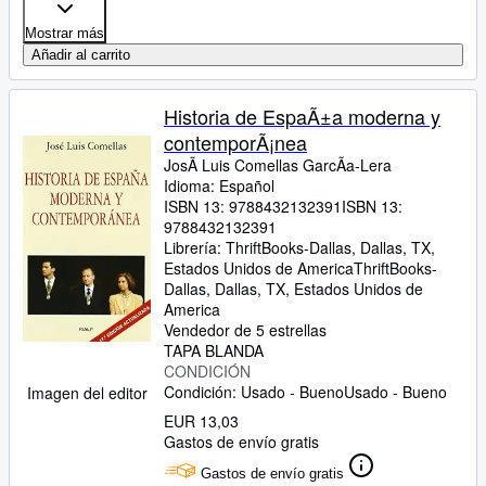
Mostrar más
Añadir al carrito
Historia de EspaÃ±a moderna y
contemporÃ¡nea
JosÃ Luis Comellas GarcÃa-Lera
Idioma: Español
ISBN 13:
9788432132391
ISBN 13:
9788432132391
Librería:
ThriftBooks-Dallas, Dallas, TX,
Estados Unidos de America
ThriftBooks-
Dallas
,
Dallas, TX, Estados Unidos de
America
Vendedor de 5 estrellas
TAPA BLANDA
CONDICIÓN
Condición: Usado - Bueno
Usado - Bueno
Imagen del editor
EUR 13,03
Gastos de envío gratis
Gastos de envío gratis