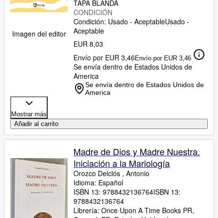
TAPA BLANDA
CONDICIÓN
Condición: Usado - Aceptable
Usado -
Aceptable
Imagen del editor
EUR 8,03
Envío por EUR 3,46
Envío por EUR 3,46
Se envía dentro de Estados Unidos de
America
Se envía dentro de Estados Unidos de
America
Mostrar más
Añadir al carrito
Madre de Dios y Madre Nuestra.
Iniciación a la Mariología
Orozco Delclós , Antonio
Idioma: Español
ISBN 13:
9788432136764
ISBN 13:
9788432136764
Librería:
Once Upon A Time Books PR,