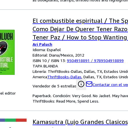
El combustible espiritual / The Spi
Como Dejar De Querer Tener Razo
Tener Paz / How to Stop Wanting 
Ari Paluch
and Start to Have Peace (Spanish 
Idioma: Español
Editorial: Diana/Mexico, 2012
ISBN 10 / ISBN 13:
9504918891
/
9789504918899
TAPA BLANDA
Librería:
ThriftBooks-Dallas, Dallas, TX, Estados Uni
America
ThriftBooks-Dallas
,
Dallas, TX, Estados Uni
Contactar con el v
Vendedor de 5 estrellas
el editor
Paperback. Condición: Very Good. No Jacket. May hav
ThriftBooks: Read More, Spend Less.
Kamasutra (Lujo Grandes Clasicos