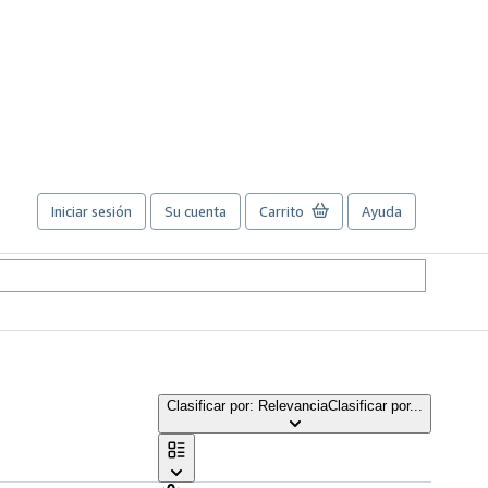
Iniciar sesión
Su cuenta
Carrito
Ayuda
Clasificar por: Relevancia
Clasificar por...