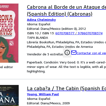
Cabrona al Borde de un Ataque d
(Spanish Edition) (Cabronas)
Adina Chelminsky
Idioma: Español
Editorial: Diana/Mexico (edition 0), 2012
ISBN 10 / ISBN 13:
6070708377
/
9786070708374
TAPA BLANDA
Librería:
BooksRun, Philadelphia, PA, Estados Unidos
Philadelphia, PA, Estados Unidos de America
Contactar con el v
Vendedor de 5 estrellas
Paperback. Condición: Very Good. 0. It's a well-car
minor signs of wear. All the text is legible, with al
el editor
highlighting.
La caba?a / The Cabin (Spanish Ed
Young, William Paul
Idioma: Español
Editorial: Diana/Mexico, 2009