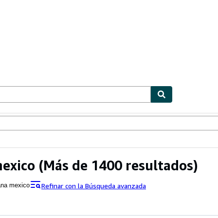
ionismo
Vendedores
Comenzar a vender
exico
(Más de 1400 resultados)
Refinar con la Búsqueda avanzada
ana mexico