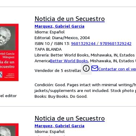
Noticia de un Secuestro
Marquez, Gabriel Garcia
Idioma: Español
Editorial: Diana/Mexico, 2004
ISBN 10 / ISBN 13:
9681329244
/
9789681329242
TAPA BLANDA
Librería:
Better World Books, Mishawaka, IN, Estados
America
Better World Books
,
Mishawaka, IN, Estados
Contactar con el v
Vendedor de 5 estrellas
Condición: Good. Pages intact with minimal writing/
jackets/supplements are not included. Stock photo pr
el editor
Books: Buy Books. Do Good.
Noticia de un Secuestro
Marquez, Gabriel Garcia
Idioma: Español