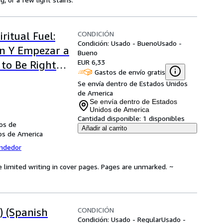
CONDICIÓN
ritual Fuel:
Condición: Usado - Bueno
Usado -
n Y Empezar a
Bueno
EUR 6,33
to Be Right
Gastos de envío gratis
Edition)
Se envía dentro de Estados Unidos
de America
Se envía dentro de Estados
Unidos de America
Cantidad disponible:
1 disponibles
dos de
Añadir al carrito
dos de America
endedor
e limited writing in cover pages. Pages are unmarked. ~
CONDICIÓN
) (Spanish
Condición: Usado - Regular
Usado -