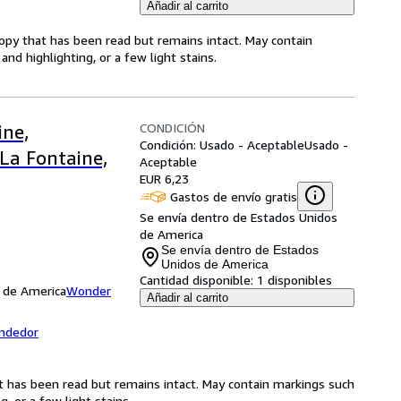
Añadir al carrito
copy that has been read but remains intact. May contain
nd highlighting, or a few light stains.
CONDICIÓN
ne,
Condición: Usado - Aceptable
Usado -
La Fontaine,
Aceptable
EUR 6,23
Gastos de envío gratis
Se envía dentro de Estados Unidos
de America
Se envía dentro de Estados
Unidos de America
Cantidad disponible:
1 disponibles
s de America
Wonder
Añadir al carrito
endedor
at has been read but remains intact. May contain markings such
, or a few light stains.