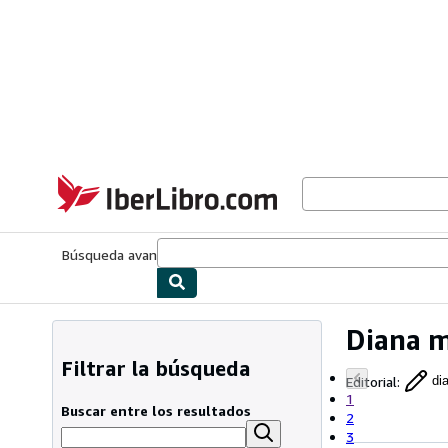
Pasar al contenido principal
IberLibro.com
Búsqueda avanzada
Colecciones
Libros antiguos
Arte y colecc
Diana m
Filtrar la búsqueda
Editorial
:
di
1
Buscar entre los resultados
2
3