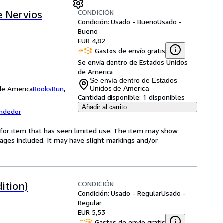
CONDICIÓN
e Nervios
Condición: Usado - Bueno
Usado -
Bueno
EUR 4,82
Gastos de envío gratis
Se envía dentro de Estados Unidos
de America
Se envía dentro de Estados
 de America
BooksRun
,
Unidos de America
Cantidad disponible:
1 disponibles
Añadir al carrito
endedor
ed-for item that has seen limited use. The item may show
l pages included. It may have slight markings and/or
CONDICIÓN
ition)
Condición: Usado - Regular
Usado -
Regular
EUR 5,53
Gastos de envío gratis