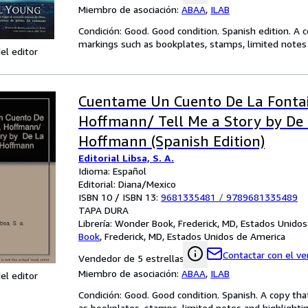
Miembro de asociación:
ABAA
,
ILAB
Condición: Good. Good condition. Spanish edition. A 
markings such as bookplates, stamps, limited notes a
el editor
Cuentame Un Cuento De La Fontai
Hoffmann/ Tell Me a Story by De 
Hoffmann (Spanish Edition)
Editorial Libsa, S. A.
Idioma: Español
Editorial: Diana/Mexico
ISBN 10 / ISBN 13:
9681335481
/
9789681335489
TAPA DURA
Librería:
Wonder Book, Frederick, MD, Estados Unido
Book
,
Frederick, MD, Estados Unidos de America
Contactar con el v
Vendedor de 5 estrellas
Miembro de asociación:
ABAA
,
ILAB
el editor
Condición: Good. Good condition. Spanish. A copy th
as bookplates, stamps, limited notes and highlighting