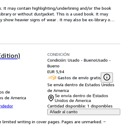
k. It may contain highlighting/underlining and/or the book 
brary or without dustjacket. This is a used book. It may 
 show heavier signs of wear . It may also be ex-library o
…
CONDICIÓN
dition)
Condición: Usado - Bueno
Usado -
Bueno
EUR 5,94
Gastos de envío gratis
Se envía dentro de Estados Unidos
de America
dos de
Se envía dentro de Estados
dos de America
Unidos de America
endedor
Cantidad disponible:
1 disponibles
Añadir al carrito
e limited writing in cover pages. Pages are unmarked. ~