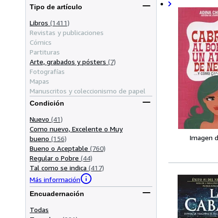
Tipo de artículo
Libros
(1411)
Revistas y publicaciones
Cómics
Partituras
Arte, grabados y pósters
(7)
Fotografías
Mapas
Manuscritos y coleccionismo de papel
Condición
Nuevo
(41)
Como nuevo, Excelente o Muy
Imagen d
bueno
(156)
Bueno o Aceptable
(760)
Regular o Pobre
(44)
Tal como se indica
(417)
Más información
Encuadernación
Todas