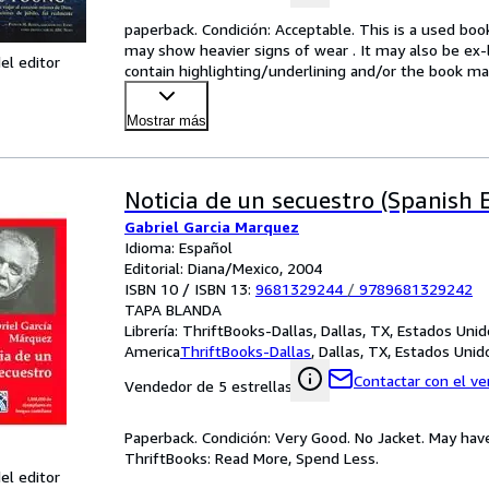
paperback. Condición: Acceptable. This is a used boo
may show heavier signs of wear . It may also be ex-li
el editor
contain highlighting/underlining and/or the book may
Mostrar más
Noticia de un secuestro (Spanish E
Gabriel Garcia Marquez
Idioma: Español
Editorial: Diana/Mexico, 2004
ISBN 10 / ISBN 13:
9681329244
/
9789681329242
TAPA BLANDA
Librería:
ThriftBooks-Dallas, Dallas, TX, Estados Uni
America
ThriftBooks-Dallas
,
Dallas, TX, Estados Uni
Contactar con el v
Vendedor de 5 estrellas
Paperback. Condición: Very Good. No Jacket. May hav
ThriftBooks: Read More, Spend Less.
el editor