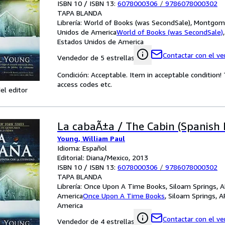
ISBN 10 / ISBN 13:
6078000306
/
9786078000302
TAPA BLANDA
Librería:
World of Books (was SecondSale), Montgome
Unidos de America
World of Books (was SecondSale)
Estados Unidos de America
Contactar con el v
Vendedor de 5 estrellas
Condición: Acceptable. Item in acceptable condition
access codes etc.
el editor
La cabaÃ±a / The Cabin (Spanish 
Young, William Paul
Idioma: Español
Editorial: Diana/Mexico, 2013
ISBN 10 / ISBN 13:
6078000306
/
9786078000302
TAPA BLANDA
Librería:
Once Upon A Time Books, Siloam Springs, A
America
Once Upon A Time Books
,
Siloam Springs, A
America
Contactar con el v
Vendedor de 4 estrellas