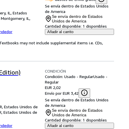
Se envía dentro de Estados Unidos
de America
ry, IL, Estados
Se envía dentro de Estados
,
Montgomery, IL,
Unidos de America
Cantidad disponible:
1 disponibles
endedor
Añadir al carrito
! Textbooks may not include supplemental items i.e. CDs,
CONDICIÓN
Edition)
Condición: Usado - Regular
Usado -
Regular
EUR 2,02
Envío por EUR 3,42
Se envía dentro de Estados Unidos
de America
R, Estados Unidos de
Se envía dentro de Estados
R, Estados Unidos de
Unidos de America
Cantidad disponible:
1 disponibles
endedor
Añadir al carrito