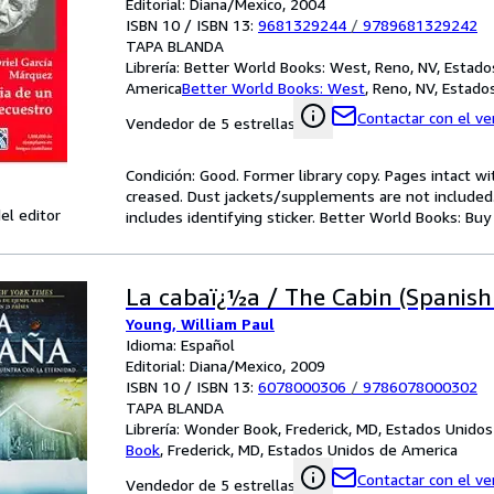
Editorial: Diana/Mexico, 2004
ISBN 10 / ISBN 13:
9681329244
/
9789681329242
TAPA BLANDA
Librería:
Better World Books: West, Reno, NV, Estado
America
Better World Books: West
,
Reno, NV, Estado
Contactar con el v
Vendedor de 5 estrellas
Condición: Good. Former library copy. Pages intact w
creased. Dust jackets/supplements are not included.
el editor
includes identifying sticker. Better World Books: Bu
La cabaï¿½a / The Cabin (Spanish 
Young, William Paul
Idioma: Español
Editorial: Diana/Mexico, 2009
ISBN 10 / ISBN 13:
6078000306
/
9786078000302
TAPA BLANDA
Librería:
Wonder Book, Frederick, MD, Estados Unido
Book
,
Frederick, MD, Estados Unidos de America
Contactar con el v
Vendedor de 5 estrellas