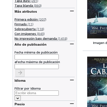
Tapa dura
(281)
Tapa blanda
(860)
Más atributos
Primera edición
(207)
Firmado
(11)
Sobrecubierta
(118)
Con imágenes
(843)
No impresión bajo demanda
(1418)
Imagen d
Año de publicación
Fecha mínima de publicación
a
Fecha máxima de publicación
Idioma
Filtrar por Idioma
Precio