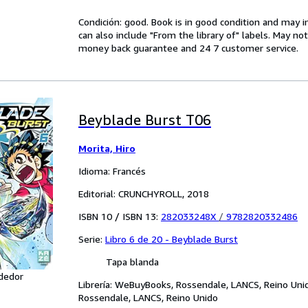
Condición: good. Book is in good condition and may 
can also include "From the library of" labels. May n
money back guarantee and 24 7 customer service.
Beyblade Burst T06
Morita, Hiro
Idioma: Francés
Editorial: CRUNCHYROLL, 2018
ISBN 10 / ISBN 13:
282033248X
/
9782820332486
Serie:
Libro 6 de 20 - Beyblade Burst
Tapa blanda
dedor
Librería:
WeBuyBooks, Rossendale, LANCS, Reino Uni
Rossendale, LANCS, Reino Unido