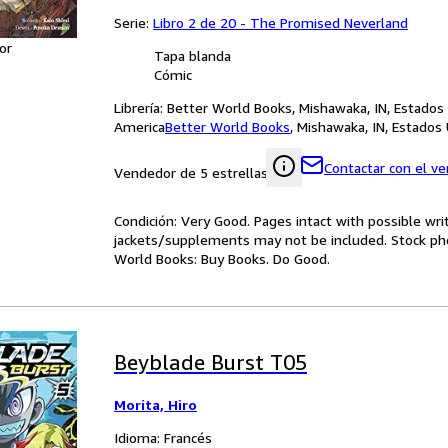
Serie:
Libro 2 de 20 - The Promised Neverland
or
Tapa blanda
Cómic
Librería:
Better World Books, Mishawaka, IN, Estados
America
Better World Books
,
Mishawaka, IN, Estados
Contactar con el v
Vendedor de 5 estrellas
Condición: Very Good. Pages intact with possible wri
jackets/supplements may not be included. Stock phot
World Books: Buy Books. Do Good.
Beyblade Burst T05
Morita, Hiro
Idioma: Francés