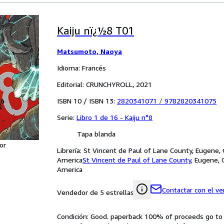
Kaiju nï¿½8 T01
Matsumoto, Naoya
Idioma: Francés
Editorial: CRUNCHYROLL, 2021
ISBN 10 / ISBN 13:
2820341071
/
9782820341075
Serie:
Libro 1 de 16 - Kaiju n°8
Tapa blanda
or
Librería:
St Vincent de Paul of Lane County, Eugene,
America
St Vincent de Paul of Lane County
,
Eugene, 
America
Contactar con el v
Vendedor de 5 estrellas
Condición: Good. paperback 100% of proceeds go to c