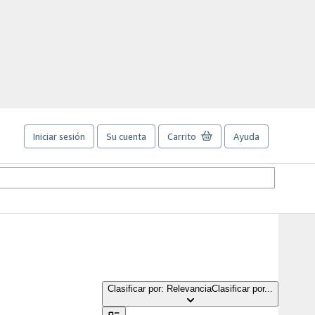
Iniciar sesión
Su cuenta
Carrito
Ayuda
Clasificar por: Relevancia
Clasificar por...