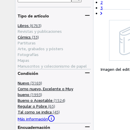
2
3
Tipo de artículo
Libros
(6763)
Revistas y publicaciones
Cómics
(33)
Partituras
Arte, grabados y pósters
Fotografías
Mapas
Manuscritos y coleccionismo de papel
Imagen del edit
Condición
Nuevo
(3169)
Como nuevo, Excelente o Muy
bueno
(1993)
Bueno o Aceptable
(1524)
Regular o Pobre
(65)
Tal como se indica
(45)
Más información
Encuadernación