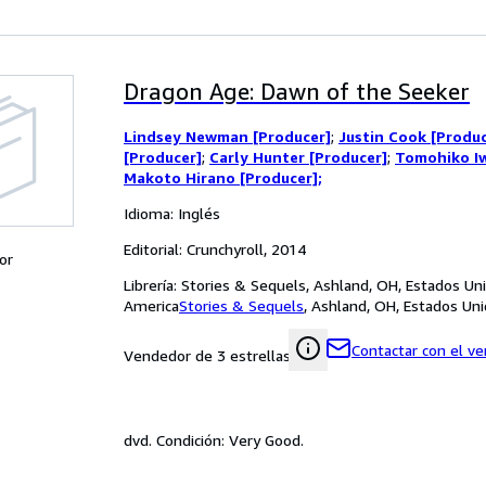
Dragon Age: Dawn of the Seeker
Lindsey Newman [Producer]
;
Justin Cook [Produc
[Producer]
;
Carly Hunter [Producer]
;
Tomohiko Iw
Makoto Hirano [Producer];
Idioma: Inglés
Editorial: Crunchyroll, 2014
or
Librería:
Stories & Sequels, Ashland, OH, Estados Un
America
Stories & Sequels
,
Ashland, OH, Estados Un
Contactar con el v
Vendedor de 3 estrellas
dvd. Condición: Very Good.