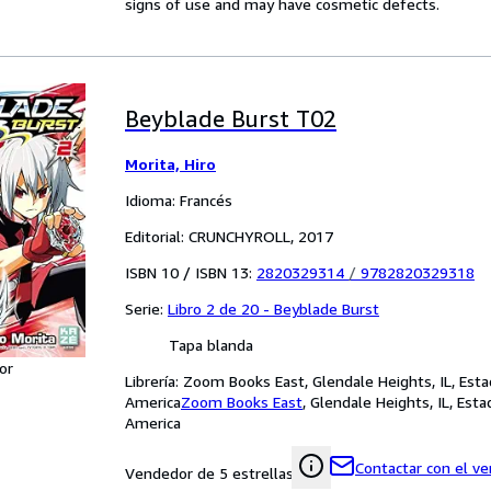
signs of use and may have cosmetic defects.
Beyblade Burst T02
Morita, Hiro
Idioma: Francés
Editorial: CRUNCHYROLL, 2017
ISBN 10 / ISBN 13:
2820329314
/
9782820329318
Serie:
Libro 2 de 20 - Beyblade Burst
Tapa blanda
or
Librería:
Zoom Books East, Glendale Heights, IL, Est
America
Zoom Books East
,
Glendale Heights, IL, Est
America
Contactar con el v
Vendedor de 5 estrellas