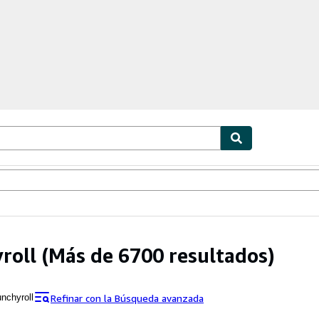
ionismo
Vendedores
Comenzar a vender
roll
(Más de 6700 resultados)
Refinar con la Búsqueda avanzada
unchyroll