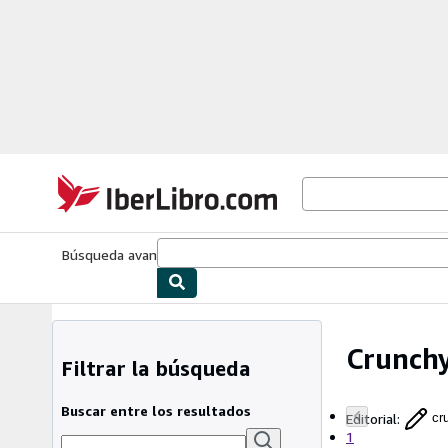
Pasar al contenido principal
IberLibro.com
Búsqueda avanzada
Colecciones
Libros antiguos
Arte y colecc
Crunchy
Filtrar la búsqueda
Buscar entre los resultados
Editorial
:
cr
1