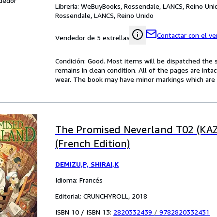
dedor
Librería:
WeBuyBooks, Rossendale, LANCS, Reino Uni
Rossendale, LANCS, Reino Unido
Contactar con el v
Vendedor de 5 estrellas
Condición: Good. Most items will be dispatched the 
remains in clean condition. All of the pages are inta
wear. The book may have minor markings which are n
The Promised Neverland T02 (KA
(French Edition)
DEMIZU,P, SHIRAI,K
Idioma: Francés
Editorial: CRUNCHYROLL, 2018
ISBN 10 / ISBN 13:
2820332439
/
9782820332431