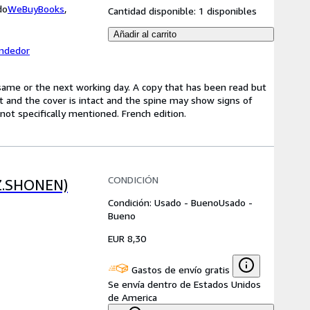
do
WeBuyBooks
,
Cantidad disponible:
1 disponibles
Añadir al carrito
endedor
same or the next working day. A copy that has been read but
ct and the cover is intact and the spine may show signs of
ot specifically mentioned. French edition.
CONDICIÓN
Z.SHONEN)
Condición: Usado - Bueno
Usado -
Bueno
EUR 8,30
Gastos de envío gratis
Se envía dentro de Estados Unidos
de America