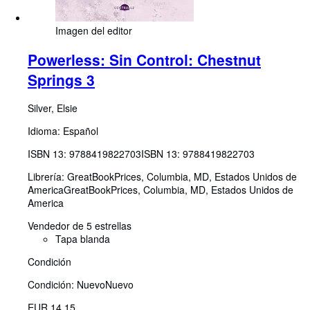
Imagen del editor
Powerless: Sin Control: Chestnut
Springs 3
Silver, Elsie
Idioma: Español
ISBN 13:
9788419822703
ISBN 13: 9788419822703
Librería:
GreatBookPrices, Columbia, MD, Estados Unidos de
America
GreatBookPrices
,
Columbia, MD, Estados Unidos de
America
Vendedor de 5 estrellas
Tapa blanda
Condición
Condición: Nuevo
Nuevo
EUR 14,15