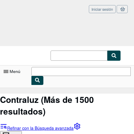
Iniciar sesión
Pasar al contenido principal
IberLibro.com
Menú
Mi cuenta
Contraluz
(Más de 1500
Consultar mis pedidos
resultados)
Cerrar sesión
Búsqueda avanzada
Refinar con la Búsqueda avanzada