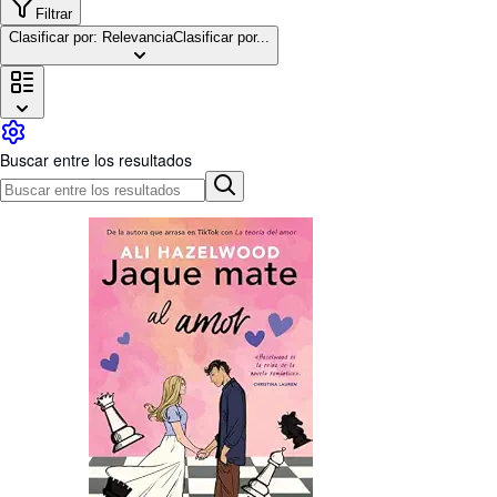
Colecciones
Filtrar
Clasificar por: Relevancia
Clasificar por...
Libros antiguos
Arte y coleccionismo
Vendedores
Comenzar a vender
Buscar entre los resultados
Ayuda
CERRAR