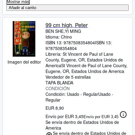
Mostrar más
Añadir al carrito
99 cm high, Peter
BEN SHE,YI MING
Idioma: Chino
ISBN 13:
9787508354804
ISBN 13:
9787508354804
Librería:
St Vincent de Paul of Lane
County, Eugene, OR, Estados Unidos de
Imagen del editor
America
St Vincent de Paul of Lane County
,
Eugene, OR, Estados Unidos de America
Vendedor de 5 estrellas
TAPA BLANDA
CONDICIÓN
Condición: Usado - Regular
Usado -
Regular
EUR 8,90
Envío por EUR 3,45
Envío por EUR 3,45
Se envía dentro de Estados Unidos de
America
Se envía dentro de Estados Unidos de