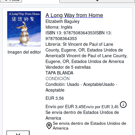
Colecciones
Libros antiguos
A Long Way from Home
Elizabeth Baguley
Arte y coleccionismo
Idioma: Inglés
Vendedores
ISBN 13:
9787508364353
ISBN 13:
9787508364353
Comenzar a vender
Librería:
St Vincent de Paul of Lane
County, Eugene, OR, Estados Unidos de
Imagen del editor
Ayuda
America
St Vincent de Paul of Lane County
,
Eugene, OR, Estados Unidos de America
CERRAR
Vendedor de 5 estrellas
TAPA BLANDA
CONDICIÓN
Condición: Usado - Aceptable
Usado -
Aceptable
EUR 3,56
Envío por EUR 3,45
Envío por EUR 3,45
Se envía dentro de Estados Unidos de
America
Se envía dentro de Estados Unidos de
America