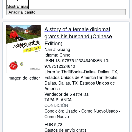
Mostrar más
Añadir al carrito
A story of a female diplomat
grams his husband (Chinese
Edition)
Nan Ji Guang
Idioma: Chino
ISBN 13:
9787512324640
ISBN 13:
9787512324640
Librería:
ThriftBooks-Dallas, Dallas, TX,
Estados Unidos de America
ThriftBooks-
Imagen del editor
Dallas
,
Dallas, TX, Estados Unidos de
America
Vendedor de 5 estrellas
TAPA BLANDA
CONDICIÓN
Condición: Usado - Como Nuevo
Usado -
Como Nuevo
EUR 5,78
Gastos de envío gratis