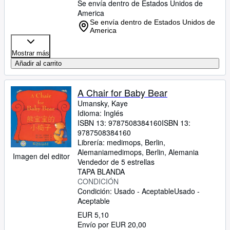
Se envía dentro de Estados Unidos de
America
Se envía dentro de Estados Unidos de
America
Mostrar más
Añadir al carrito
A Chair for Baby Bear
Umansky, Kaye
Idioma: Inglés
ISBN 13:
9787508384160
ISBN 13:
9787508384160
Librería:
medimops, Berlin,
Alemania
medimops
,
Berlin, Alemania
Imagen del editor
Vendedor de 5 estrellas
TAPA BLANDA
CONDICIÓN
Condición: Usado - Aceptable
Usado -
Aceptable
EUR 5,10
Envío por EUR 20,00