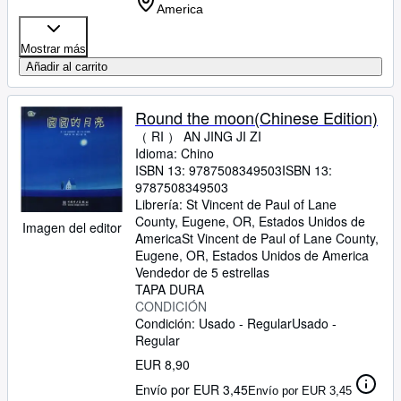
America
Mostrar más
Añadir al carrito
Round the moon(Chinese Edition)
（ RI ） AN JING JI ZI
Idioma: Chino
ISBN 13:
9787508349503
ISBN 13:
9787508349503
Librería:
St Vincent de Paul of Lane
County, Eugene, OR, Estados Unidos de
Imagen del editor
America
St Vincent de Paul of Lane County
,
Eugene, OR, Estados Unidos de America
Vendedor de 5 estrellas
TAPA DURA
CONDICIÓN
Condición: Usado - Regular
Usado -
Regular
EUR 8,90
Envío por EUR 3,45
Envío por EUR 3,45