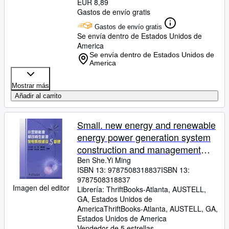
EUR 8,89
Gastos de envío gratis
Gastos de envío gratis
Se envía dentro de Estados Unidos de
America
Se envía dentro de Estados Unidos de
America
Mostrar más
Añadir al carrito
Small. new energy and renewable
energy power generation system
construction and management
[Paperback]
Ben She.Yi Ming
ISBN 13:
9787508318837
ISBN 13:
9787508318837
Imagen del editor
Librería:
ThriftBooks-Atlanta, AUSTELL,
GA, Estados Unidos de
America
ThriftBooks-Atlanta
,
AUSTELL, GA,
Estados Unidos de America
Vendedor de 5 estrellas