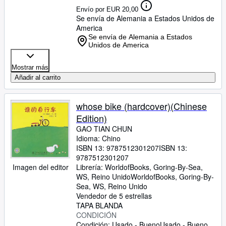
Envío por EUR 20,00
Se envía de Alemania a Estados Unidos de
America
Se envía de Alemania a Estados
Unidos de America
Mostrar más
Añadir al carrito
whose bike (hardcover)(Chinese
Edition)
GAO TIAN CHUN
Idioma: Chino
ISBN 13:
9787512301207
ISBN 13:
9787512301207
Librería:
WorldofBooks, Goring-By-Sea,
Imagen del editor
WS, Reino Unido
WorldofBooks
,
Goring-By-
Sea, WS, Reino Unido
Vendedor de 5 estrellas
TAPA BLANDA
CONDICIÓN
Condición: Usado - Bueno
Usado - Bueno