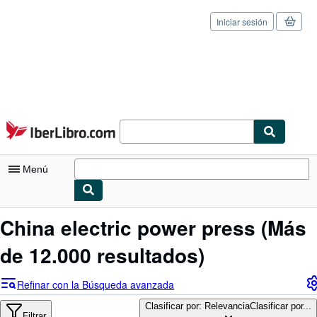
Iniciar sesión
Pasar al contenido principal
IberLibro.com
Menú
Mi cuenta
China electric power press
(Más
Consultar mis pedidos
de 12.000 resultados)
Cerrar sesión
Refinar con la Búsqueda avanzada
Búsqueda avanzada
Clasificar por: Relevancia
Clasificar por...
Filtrar