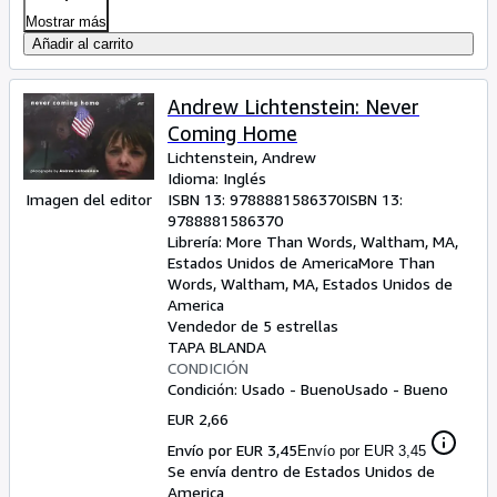
Mostrar más
Añadir al carrito
Andrew Lichtenstein: Never
Coming Home
Lichtenstein, Andrew
Idioma: Inglés
Imagen del editor
ISBN 13:
9788881586370
ISBN 13:
9788881586370
Librería:
More Than Words, Waltham, MA,
Estados Unidos de America
More Than
Words
,
Waltham, MA, Estados Unidos de
America
Vendedor de 5 estrellas
TAPA BLANDA
CONDICIÓN
Condición: Usado - Bueno
Usado - Bueno
EUR 2,66
Envío por EUR 3,45
Envío por EUR 3,45
Se envía dentro de Estados Unidos de
America