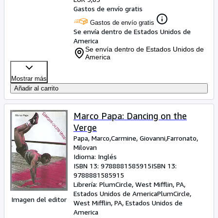
Gastos de envío gratis
Gastos de envío gratis
Se envía dentro de Estados Unidos de
America
Se envía dentro de Estados Unidos de
America
Mostrar más
Añadir al carrito
Marco Papa: Dancing on the
Verge
Papa, Marco,Carmine, Giovanni,Farronato,
Milovan
Idioma: Inglés
ISBN 13:
9788881585915
ISBN 13:
9788881585915
Librería:
PlumCircle, West Mifflin, PA,
Estados Unidos de America
PlumCircle
,
Imagen del editor
West Mifflin, PA, Estados Unidos de
America