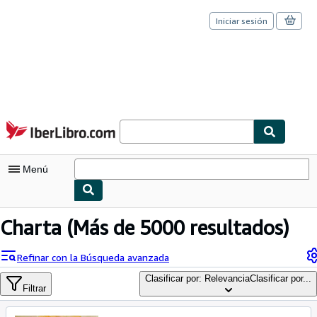
Iniciar sesión
Pasar al contenido principal
IberLibro.com
Menú
Mi cuenta
Charta
(Más de 5000 resultados)
Consultar mis pedidos
Refinar con la Búsqueda avanzada
Cerrar sesión
Clasificar por: Relevancia
Clasificar por...
Filtrar
Búsqueda avanzada