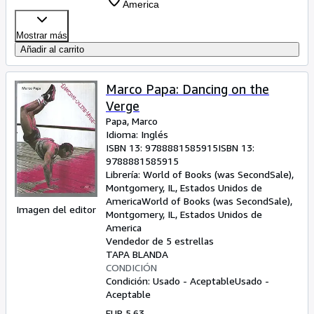
America
Mostrar más
Añadir al carrito
Marco Papa: Dancing on the
Verge
Papa, Marco
Idioma: Inglés
ISBN 13:
9788881585915
ISBN 13:
9788881585915
Librería:
World of Books (was SecondSale),
Montgomery, IL, Estados Unidos de
America
World of Books (was SecondSale)
,
Imagen del editor
Montgomery, IL, Estados Unidos de
America
Vendedor de 5 estrellas
TAPA BLANDA
CONDICIÓN
Condición: Usado - Aceptable
Usado -
Aceptable
EUR 5,63