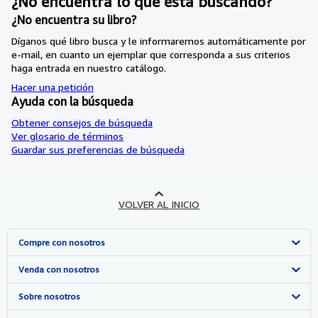
¿No encuentra lo que está buscando?
¿No encuentra su libro?
Díganos qué libro busca y le informaremos automáticamente por
e-mail, en cuanto un ejemplar que corresponda a sus criterios
haga entrada en nuestro catálogo.
Hacer una petición
Ayuda con la búsqueda
Obtener consejos de búsqueda
Ver glosario de términos
Guardar sus preferencias de búsqueda
VOLVER AL INICIO
Compre con nosotros
Búsqueda avanzada
Venda con nosotros
Colecciones
Comenzar a vender
Sobre nosotros