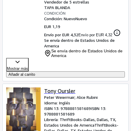
Vendedor de 5 estrellas
TAPA BLANDA
CONDICIÓN
Condición: Nuevo
Nuevo
EUR 1,19
Envío por EUR 4,32
Envío por EUR 4,32
Se envía dentro de Estados Unidos de
America
Se envía dentro de Estados Unidos de
America
Mostrar más
Añadir al carrito
Tony Oursler
Peter Weiermair
;
Alice Rubini
Idioma: Inglés
ISBN 13:
9788881581689
ISBN 13:
9788881581689
Librería:
ThriftBooks-Dallas, Dallas, TX,
Estados Unidos de America
ThriftBooks-
Dallas
,
Dallas, TX, Estados Unidos de