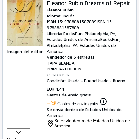
Colecciones
Eleanor Rubin Dreams of Repair
Eleanor Rubin
Libros antiguos
Idioma: Inglés
ISBN 13:
9788881587889
ISBN 13:
Arte y coleccionismo
9788881587889
Vendedores
Librería:
BooksRun, Philadelphia, PA,
Estados Unidos de America
BooksRun
,
Comenzar a vender
Philadelphia, PA, Estados Unidos de
America
Imagen del editor
Ayuda
Vendedor de 5 estrellas
TAPA BLANDA
CERRAR
PRIMERA EDICIÓN
CONDICIÓN
Condición: Usado - Bueno
Usado - Bueno
EUR 4,44
Gastos de envío gratis
Gastos de envío gratis
Se envía dentro de Estados Unidos de
America
Se envía dentro de Estados Unidos de
America