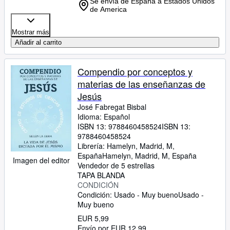
Se envía de España a Estados Unidos
de America
Mostrar más
Añadir al carrito
Compendio por conceptos y
materias de las enseñanzas de
Jesús
José Fabregat Bisbal
Idioma: Español
ISBN 13:
9788460458524
ISBN 13:
9788460458524
Librería:
Hamelyn, Madrid, M,
España
Hamelyn
,
Madrid, M, España
Imagen del editor
Vendedor de 5 estrellas
TAPA BLANDA
CONDICIÓN
Condición: Usado - Muy bueno
Usado -
Muy bueno
EUR 5,99
Envío por EUR 12,99