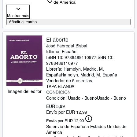
de America
Mostrar más
Añadir al carrito
El aborto
José Fabregat Bisbal
Idioma: Español
ISBN 13:
9788489110977
ISBN 13:
9788489110977
Librería:
Hamelyn, Madrid, M,
España
Hamelyn
,
Madrid, M, España
Vendedor de 5 estrellas
TAPA BLANDA
Imagen del editor
CONDICIÓN
Condición: Usado - Bueno
Usado - Bueno
EUR 5,99
Envío por EUR 12,99
Envío por EUR 12,99
Se envía de España a Estados Unidos de
America