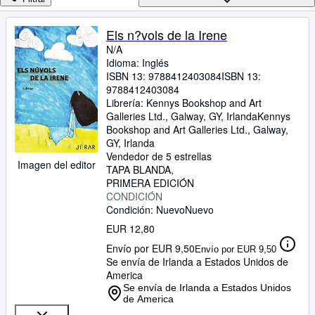
Colecciones
Libros antiguos
Els n?vols de la Irene
N/A
Arte y coleccionismo
Idioma: Inglés
Vendedores
ISBN 13:
9788412403084
ISBN 13:
9788412403084
Comenzar a vender
Librería:
Kennys Bookshop and Art
Galleries Ltd., Galway, GY, Irlanda
Kennys
Ayuda
Bookshop and Art Galleries Ltd.
,
Galway,
GY, Irlanda
CERRAR
Vendedor de 5 estrellas
Imagen del editor
TAPA BLANDA
PRIMERA EDICIÓN
CONDICIÓN
Condición: Nuevo
Nuevo
EUR 12,80
Envío por EUR 9,50
Envío por EUR 9,50
Se envía de Irlanda a Estados Unidos de
America
Se envía de Irlanda a Estados Unidos
de America