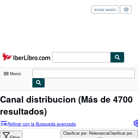
Iniciar sesión
Pasar al contenido principal
IberLibro.com
Menú
Mi cuenta
Canal distribucion
(Más de 4700
Consultar mis pedidos
resultados)
Cerrar sesión
Refinar con la Búsqueda avanzada
Búsqueda avanzada
Clasificar por: Relevancia
Clasificar por...
Filtrar