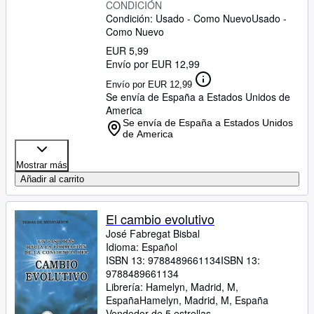
CONDICIÓN
Condición: Usado - Como Nuevo
Usado -
Como Nuevo
EUR 5,99
Envío por EUR 12,99
Envío por EUR 12,99
Se envía de España a Estados Unidos de
America
Se envía de España a Estados Unidos
de America
Mostrar más
Añadir al carrito
El cambio evolutivo
José Fabregat Bisbal
Idioma: Español
ISBN 13:
9788489661134
ISBN 13:
9788489661134
Librería:
Hamelyn, Madrid, M,
España
Hamelyn
,
Madrid, M, España
Vendedor de 5 estrellas