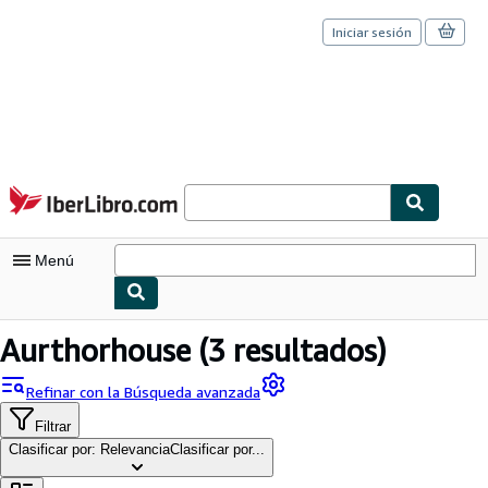
Iniciar sesión
Pasar al contenido principal
IberLibro.com
Menú
Mi cuenta
Aurthorhouse
(3 resultados)
Consultar mis pedidos
Refinar con la Búsqueda avanzada
Cerrar sesión
Filtrar
Clasificar por: Relevancia
Clasificar por...
Búsqueda avanzada