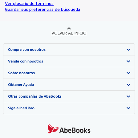
Ver glosario de términos
Guardar sus preferencias de búsqueda
VOLVER AL INICIO
Compre con nosotros
Búsqueda avanzada
Venda con nosotros
Colecciones
Comenzar a vender
Sobre nosotros
Mi cuenta
Únase a nuestro programa de afiliados
Sobre IberLibro
Obtener Ayuda
Mis pedidos
Recomiende un vendedor
Medios
Preguntas frecuentes y guías
Otras compañías de AbeBooks
Ver carrito
Empleo
Atención al Cliente
AbeBooks.com
Siga a IberLibro
Política de Privacidad
AbeBooks.co.uk
Preferencias de cookies
AbeBooks.de