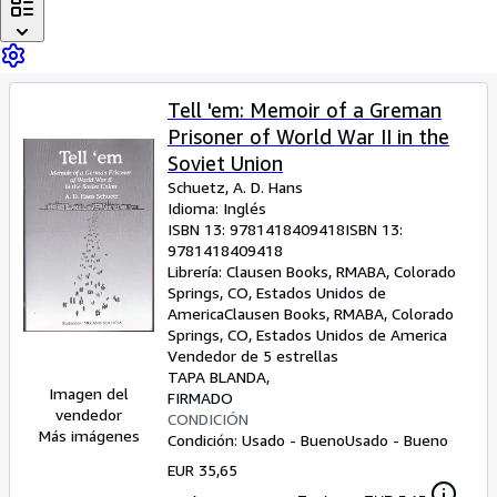
Colecciones
Libros antiguos
Arte y coleccionismo
Tell 'em: Memoir of a Greman
Vendedores
Prisoner of World War II in the
Comenzar a vender
Soviet Union
Schuetz, A. D. Hans
Ayuda
Idioma: Inglés
ISBN 13:
9781418409418
ISBN 13:
CERRAR
9781418409418
Librería:
Clausen Books, RMABA, Colorado
Springs, CO, Estados Unidos de
America
Clausen Books, RMABA
,
Colorado
Springs, CO, Estados Unidos de America
Vendedor de 5 estrellas
TAPA BLANDA
Imagen del
FIRMADO
vendedor
CONDICIÓN
Más imágenes
Condición: Usado - Bueno
Usado - Bueno
EUR 35,65