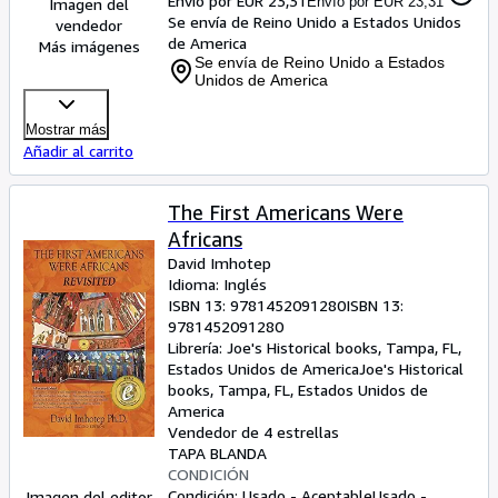
Envío por EUR 23,31
Envío por EUR 23,31
Imagen del
Se envía de Reino Unido a Estados Unidos
vendedor
de America
Más imágenes
Se envía de Reino Unido a Estados
Unidos de America
Mostrar más
Añadir al carrito
The First Americans Were
Africans
David Imhotep
Idioma: Inglés
ISBN 13:
9781452091280
ISBN 13:
9781452091280
Librería:
Joe's Historical books, Tampa, FL,
Estados Unidos de America
Joe's Historical
books
,
Tampa, FL, Estados Unidos de
America
Vendedor de 4 estrellas
TAPA BLANDA
CONDICIÓN
Condición: Usado - Aceptable
Usado -
Imagen del editor