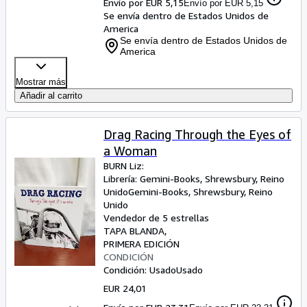
Envío por EUR 5,15
Envío por EUR 5,15
Se envía dentro de Estados Unidos de
America
Se envía dentro de Estados Unidos de
America
Mostrar más
Añadir al carrito
Drag Racing Through the Eyes of
a Woman
BURN Liz:
Librería:
Gemini-Books, Shrewsbury, Reino
Unido
Gemini-Books
,
Shrewsbury, Reino
Unido
Vendedor de 5 estrellas
TAPA BLANDA
PRIMERA EDICIÓN
CONDICIÓN
Condición: Usado
Usado
EUR 24,01