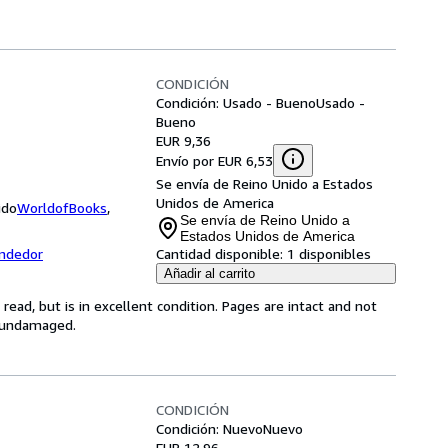
CONDICIÓN
Condición: Usado - Bueno
Usado -
Bueno
EUR 9,36
Envío por EUR 6,53
Se envía de Reino Unido a Estados
Unidos de America
ido
WorldofBooks
,
Se envía de Reino Unido a
Estados Unidos de America
endedor
Cantidad disponible:
1 disponibles
Añadir al carrito
ead, but is in excellent condition. Pages are intact and not
s undamaged.
CONDICIÓN
Condición: Nuevo
Nuevo
EUR 12,96