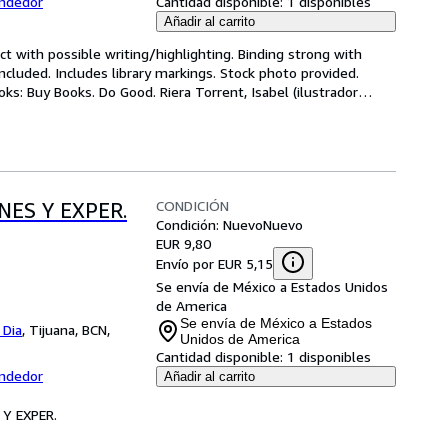
endedor
Cantidad disponible:
1 disponibles
Añadir al carrito
ct with possible writing/highlighting. Binding strong with 
luded. Includes library markings. Stock photo provided. 
oks: Buy Books. Do Good. Riera Torrent, Isabel (ilustrador
…
CONDICIÓN
NES Y EXPER.
Condición: Nuevo
Nuevo
EUR 9,80
Envío por EUR 5,15
Se envía de México a Estados Unidos
de America
Se envía de México a Estados
 Dia
,
Tijuana, BCN,
Unidos de America
Cantidad disponible:
1 disponibles
endedor
Añadir al carrito
 Y EXPER.