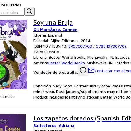
s resultados
Soy una Bruja
Gil MartÃnez, Carmen
Idioma: Español
Editorial: Aljibe Ediciones, 2014
ISBN 10 / ISBN 13:
8497007700
/
9788497007702
TAPA BLANDA
Librería:
Better World Books, Mishawaka, IN, Estados
America
Better World Books
,
Mishawaka, IN, Estados
Contactar con el v
Vendedor de 5 estrellas
Condición: Very Good. Former library copy. Pages inta
minor wear. Dust jackets/supplements may not be inc
el editor
Product includes identifying sticker. Better World Bo
Los zapatos dorados (Spanish Edi
Ballesteros, Adriana
Idioma: Español