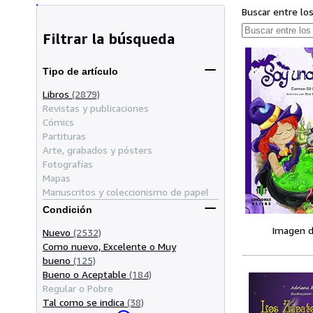
Buscar entre lo
Filtrar la búsqueda
Tipo de artículo
Libros
(2879)
Revistas y publicaciones
Cómics
Partituras
Arte, grabados y pósters
Fotografías
Mapas
Manuscritos y coleccionismo de papel
Condición
Imagen d
Nuevo
(2532)
Como nuevo, Excelente o Muy
bueno
(125)
Bueno o Aceptable
(184)
Regular o Pobre
Tal como se indica
(38)