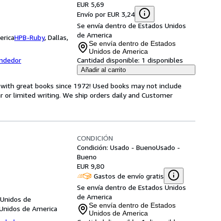
EUR 5,69
Envío por EUR 3,24
Se envía dentro de Estados Unidos
de America
erica
HPB-Ruby
,
Dallas,
Se envía dentro de Estados
Unidos de America
endedor
Cantidad disponible:
1 disponibles
Añadir al carrito
s with great books since 1972! Used books may not include
or limited writing. We ship orders daily and Customer
CONDICIÓN
Condición: Usado - Bueno
Usado -
Bueno
EUR 9,80
Gastos de envío gratis
Se envía dentro de Estados Unidos
de America
 Unidos de
Se envía dentro de Estados
 Unidos de America
Unidos de America