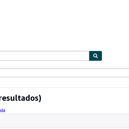
ionismo
Vendedores
Comenzar a vender
resultados)
ada