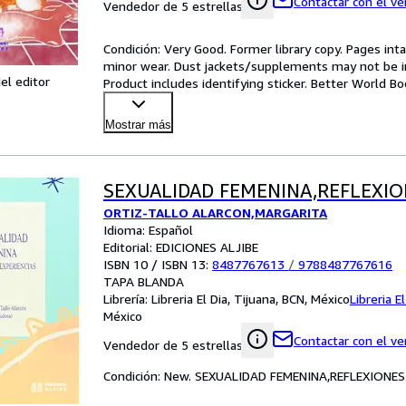
Contactar con el v
Vendedor de 5 estrellas
Condición: Very Good. Former library copy. Pages inta
minor wear. Dust jackets/supplements may not be inc
el editor
Product includes identifying sticker. Better World Bo
Mostrar más
SEXUALIDAD FEMENINA,REFLEXIO
ORTIZ-TALLO ALARCON,MARGARITA
Idioma: Español
Editorial: EDICIONES ALJIBE
ISBN 10 / ISBN 13:
8487767613
/
9788487767616
TAPA BLANDA
Librería:
Libreria El Dia, Tijuana, BCN, México
Libreria El
México
Contactar con el v
Vendedor de 5 estrellas
Condición: New. SEXUALIDAD FEMENINA,REFLEXIONES