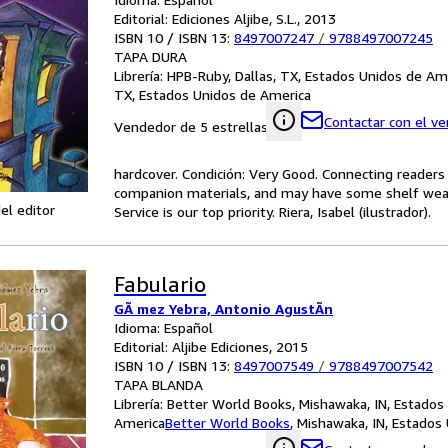
Editorial: Ediciones Aljibe, S.L., 2013
ISBN 10 / ISBN 13:
8497007247
/
9788497007245
TAPA DURA
Librería:
HPB-Ruby, Dallas, TX, Estados Unidos de Am
TX, Estados Unidos de America
Contactar con el v
Vendedor de 5 estrellas
hardcover. Condición: Very Good. Connecting reader
companion materials, and may have some shelf wear 
el editor
Service is our top priority. Riera, Isabel (ilustrador).
Fabulario
GÃ mez Yebra, Antonio AgustÃn
Idioma: Español
Editorial: Aljibe Ediciones, 2015
ISBN 10 / ISBN 13:
8497007549
/
9788497007542
TAPA BLANDA
Librería:
Better World Books, Mishawaka, IN, Estados
America
Better World Books
,
Mishawaka, IN, Estados