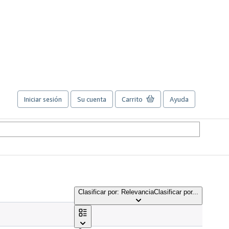
Iniciar sesión
Su cuenta
Carrito
Ayuda
Clasificar por: Relevancia
Clasificar por...