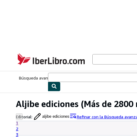
Pasar al contenido principal
IberLibro.com
Búsqueda avanzada
Colecciones
Libros antiguos
Arte y colecc
Aljibe ediciones
(Más de 2800 
Editorial
:
Refinar con la Búsqueda avanz
aljibe ediciones
1
2
3