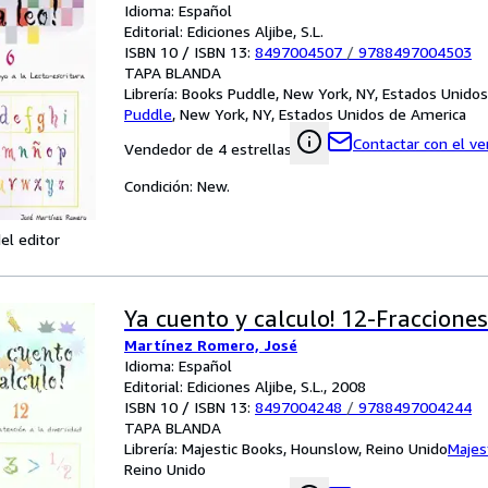
Idioma: Español
Editorial: Ediciones Aljibe, S.L.
ISBN 10 / ISBN 13:
8497004507
/
9788497004503
TAPA BLANDA
Librería:
Books Puddle, New York, NY, Estados Unido
Puddle
,
New York, NY, Estados Unidos de America
Contactar con el v
Vendedor de 4 estrellas
Condición: New.
el editor
Ya cuento y calculo! 12-Fracciones 
Martínez Romero, José
Idioma: Español
Editorial: Ediciones Aljibe, S.L., 2008
ISBN 10 / ISBN 13:
8497004248
/
9788497004244
TAPA BLANDA
Librería:
Majestic Books, Hounslow, Reino Unido
Majes
Reino Unido