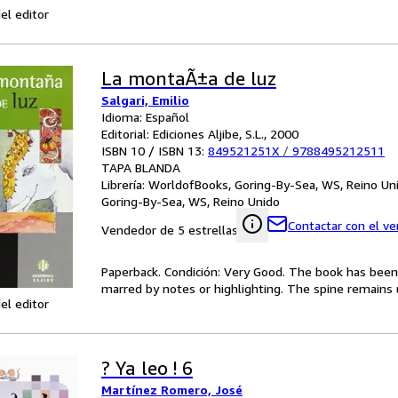
el editor
La montaÃ±a de luz
Salgari, Emilio
Idioma: Español
Editorial: Ediciones Aljibe, S.L., 2000
ISBN 10 / ISBN 13:
849521251X
/
9788495212511
TAPA BLANDA
Librería:
WorldofBooks, Goring-By-Sea, WS, Reino Un
Goring-By-Sea, WS, Reino Unido
Contactar con el v
Vendedor de 5 estrellas
Paperback. Condición: Very Good. The book has been r
marred by notes or highlighting. The spine remain
el editor
? Ya leo ! 6
Martínez Romero, José