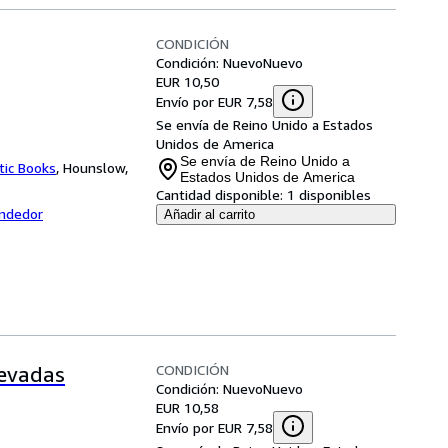
CONDICIÓN
Condición: Nuevo
Nuevo
EUR 10,50
Envío por EUR 7,58
Se envía de Reino Unido a Estados
Unidos de America
Se envía de Reino Unido a
tic Books
,
Hounslow,
Estados Unidos de America
Cantidad disponible:
1 disponibles
endedor
Añadir al carrito
CONDICIÓN
levadas
Condición: Nuevo
Nuevo
EUR 10,58
Envío por EUR 7,58