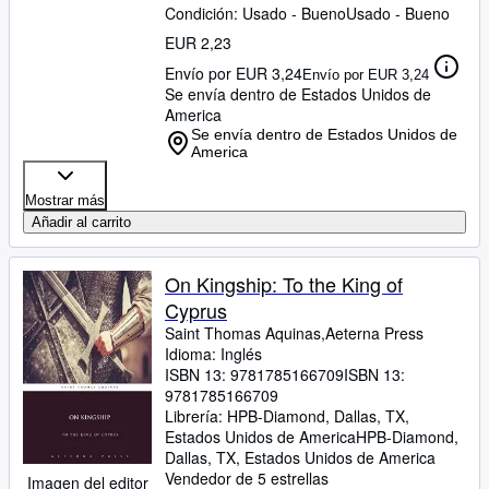
Condición: Usado - Bueno
Usado - Bueno
EUR 2,23
Envío por EUR 3,24
Envío por EUR 3,24
Se envía dentro de Estados Unidos de
America
Se envía dentro de Estados Unidos de
America
Mostrar más
Añadir al carrito
On Kingship: To the King of
Cyprus
Saint Thomas Aquinas,Aeterna Press
Idioma: Inglés
ISBN 13:
9781785166709
ISBN 13:
9781785166709
Librería:
HPB-Diamond, Dallas, TX,
Estados Unidos de America
HPB-Diamond
,
Dallas, TX, Estados Unidos de America
Vendedor de 5 estrellas
Imagen del editor