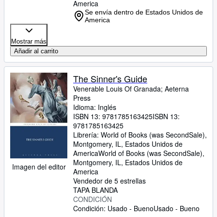
America
Se envía dentro de Estados Unidos de
America
Mostrar más
Añadir al carrito
The Sinner's Guide
Venerable Louis Of Granada
;
Aeterna
Press
Idioma: Inglés
ISBN 13:
9781785163425
ISBN 13:
9781785163425
Librería:
World of Books (was SecondSale),
Montgomery, IL, Estados Unidos de
America
World of Books (was SecondSale)
,
Montgomery, IL, Estados Unidos de
Imagen del editor
America
Vendedor de 5 estrellas
TAPA BLANDA
CONDICIÓN
Condición: Usado - Bueno
Usado - Bueno