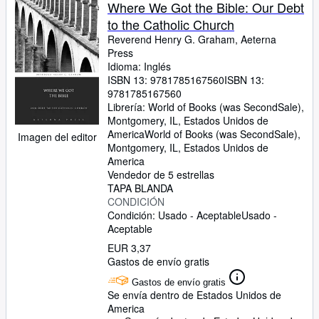
Colecciones
Where We Got the Bible: Our Debt
to the Catholic Church
Libros antiguos
Reverend Henry G. Graham, Aeterna
Arte y coleccionismo
Press
Idioma: Inglés
Vendedores
ISBN 13:
9781785167560
ISBN 13:
9781785167560
Comenzar a vender
Librería:
World of Books (was SecondSale),
Montgomery, IL, Estados Unidos de
Ayuda
America
World of Books (was SecondSale)
,
Imagen del editor
Montgomery, IL, Estados Unidos de
CERRAR
America
Vendedor de 5 estrellas
TAPA BLANDA
CONDICIÓN
Condición: Usado - Aceptable
Usado -
Aceptable
EUR 3,37
Gastos de envío gratis
Gastos de envío gratis
Se envía dentro de Estados Unidos de
America