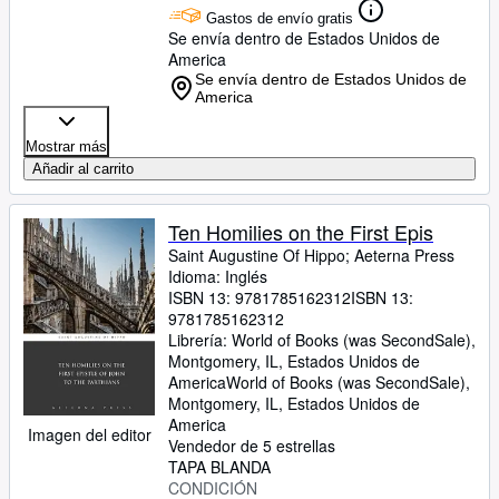
Gastos de envío gratis
Se envía dentro de Estados Unidos de
America
Se envía dentro de Estados Unidos de
America
Mostrar más
Añadir al carrito
Ten Homilies on the First Epis
Saint Augustine Of Hippo
;
Aeterna Press
Idioma: Inglés
ISBN 13:
9781785162312
ISBN 13:
9781785162312
Librería:
World of Books (was SecondSale),
Montgomery, IL, Estados Unidos de
America
World of Books (was SecondSale)
,
Montgomery, IL, Estados Unidos de
America
Imagen del editor
Vendedor de 5 estrellas
TAPA BLANDA
CONDICIÓN