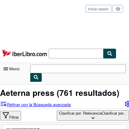
Iniciar sesión
Pasar al contenido principal
IberLibro.com
Menú
Mi cuenta
Aeterna press
(761 resultados)
Consultar mis pedidos
Refinar con la Búsqueda avanzada
Cerrar sesión
Clasificar por: Relevancia
Clasificar por...
Filtrar
Búsqueda avanzada