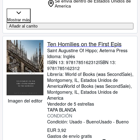
Se envía dentro de Estados Unidos de
America
Mostrar más
Añadir al carrito
Ten Homilies on the First Epis
Saint Augustine Of Hippo
;
Aeterna Press
Idioma: Inglés
ISBN 13:
9781785162312
ISBN 13:
9781785162312
Librería:
World of Books (was SecondSale),
Montgomery, IL, Estados Unidos de
America
World of Books (was SecondSale)
,
Montgomery, IL, Estados Unidos de
America
Imagen del editor
Vendedor de 5 estrellas
TAPA BLANDA
CONDICIÓN
Condición: Usado - Bueno
Usado - Bueno
EUR 3,92
Gastos de envío gratis