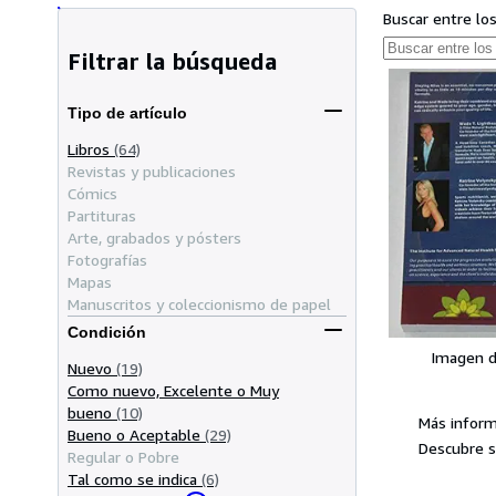
Buscar entre lo
Filtrar la búsqueda
Tipo de artículo
Libros
(64)
Revistas y publicaciones
Cómics
Partituras
Arte, grabados y pósters
Fotografías
Mapas
Manuscritos y coleccionismo de papel
Condición
Imagen d
Nuevo
(19)
Como nuevo, Excelente o Muy
bueno
(10)
Más informa
Bueno o Aceptable
(29)
Descubre s
Regular o Pobre
Tal como se indica
(6)