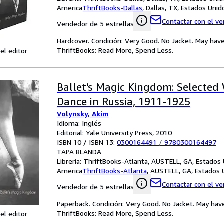
America
ThriftBooks-Dallas
,
Dallas, TX, Estados Uni
Contactar con el v
Vendedor de 5 estrellas
Hardcover. Condición: Very Good. No Jacket. May have
ThriftBooks: Read More, Spend Less.
el editor
Ballet's Magic Kingdom: Selected 
Dance in Russia, 1911-1925
Volynsky, Akim
Idioma: Inglés
Editorial: Yale University Press, 2010
ISBN 10 / ISBN 13:
0300164491
/
9780300164497
TAPA BLANDA
Librería:
ThriftBooks-Atlanta, AUSTELL, GA, Estados
America
ThriftBooks-Atlanta
,
AUSTELL, GA, Estados 
Contactar con el v
Vendedor de 5 estrellas
Paperback. Condición: Very Good. No Jacket. May hav
ThriftBooks: Read More, Spend Less.
el editor