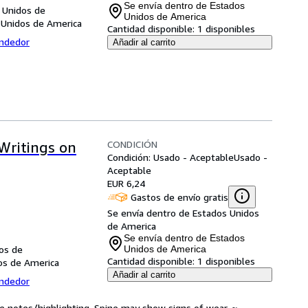
Se envía dentro de Estados
 Unidos de
Unidos de America
 Unidos de America
Cantidad disponible:
1 disponibles
endedor
Añadir al carrito
CONDICIÓN
Writings on
Condición: Usado - Aceptable
Usado -
Aceptable
EUR 6,24
Gastos de envío gratis
Se envía dentro de Estados Unidos
de America
Se envía dentro de Estados
dos de
Unidos de America
Cantidad disponible:
1 disponibles
dos de America
Añadir al carrito
endedor
ve notes/highlighting. Spine may show signs of wear. ~