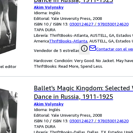
Akim Volynsky
Idioma: Inglés
Editorial: Yale University Press, 2008
ISBN 10 / ISBN 13:
0300124627
/
9780300124620
TAPA DURA
Librería:
ThriftBooks-Atlanta, AUSTELL, GA, Estados
America
ThriftBooks-Atlanta
,
AUSTELL, GA, Estados 
Contactar con el v
Vendedor de 5 estrellas
Hardcover. Condición: Very Good. No Jacket. May have
ThriftBooks: Read More, Spend Less.
el editor
Ballet's Magic Kingdom: Selected 
Dance in Russia, 1911-1925
Akim Volynsky
Idioma: Inglés
Editorial: Yale University Press, 2008
ISBN 10 / ISBN 13:
0300124627
/
9780300124620
TAPA DURA
Librería:
ThriftBooks-Dallas, Dallas, TX, Estados Uni