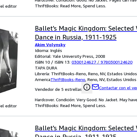
ThriftBooks: Read More, Spend Less.
el editor
Ballet's Magic Kingdom: Selected 
Dance in Russia, 1911-1925
Akim Volynsky
Idioma: Inglés
Editorial: Yale University Press, 2008
ISBN 10 / ISBN 13:
0300124627
/
9780300124620
TAPA DURA
Librería:
ThriftBooks-Reno, Reno, NV, Estados Unidos
America
ThriftBooks-Reno
,
Reno, NV, Estados Unidos
Contactar con el v
Vendedor de 5 estrellas
Hardcover. Condición: Very Good. No Jacket. May have
ThriftBooks: Read More, Spend Less.
el editor
Ballet's Magic Kingdom: Selected 
Dance in Russia, 1911-1925