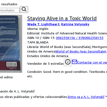
s resultados
Staying Alive in a Toxic World
Wade T. Lightheart
;
Katrine Volynsky
Idioma: Inglés
Editorial: Institute of Advanced Natural Health Scien
ISBN 10 / ISBN 13:
0982358156
/
9780982358153
TAPA BLANDA
Librería:
World of Books (was SecondSale), Montgome
Unidos de America
World of Books (was SecondSale)
Estados Unidos de America
Contactar con el v
Vendedor de 5 estrellas
Condición: Good. Item in good condition. Textbooks 
etc.
el editor
ción de A. L. Volynskiĭ
us obras publicadas y ofertas coleccionables.
Entra ya a A. L. Volynskiĭ