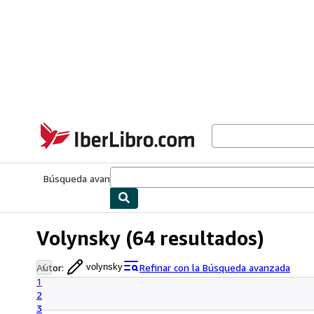
Pasar al contenido principal
IberLibro.com
Búsqueda avanzada
Colecciones
Libros antiguos
Arte y colecc
Volynsky
(64 resultados)
Autor
:
Refinar con la Búsqueda avanzada
volynsky
1
2
3