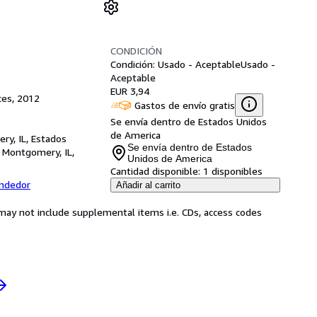
CONDICIÓN
Condición: Usado - Aceptable
Usado -
Aceptable
EUR 3,94
ces, 2012
Gastos de envío gratis
Se envía dentro de Estados Unidos
de America
ry, IL, Estados
Se envía dentro de Estados
,
Montgomery, IL,
Unidos de America
Cantidad disponible:
1 disponibles
endedor
Añadir al carrito
may not include supplemental items i.e. CDs, access codes