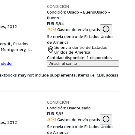
CONDICIÓN
Condición: Usado - Bueno
Usado -
Bueno
EUR 3,94
ces, 2012
Gastos de envío gratis
Se envía dentro de Estados Unidos
de America
ry, IL, Estados
Se envía dentro de Estados
,
Montgomery, IL,
Unidos de America
Cantidad disponible:
1 disponibles
endedor
Añadir al carrito
Textbooks may not include supplemental items i.e. CDs, access
CONDICIÓN
Condición: Usado
Usado
EUR 3,95
Gastos de envío gratis
ces, 2012
Se envía dentro de Estados Unidos
de America