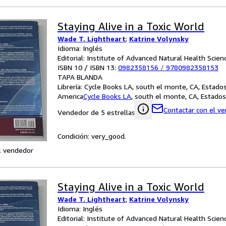
Staying Alive in a Toxic World
Wade T. Lightheart
;
Katrine Volynsky
Idioma: Inglés
Editorial: Institute of Advanced Natural Health Scien
ISBN 10 / ISBN 13:
0982358156
/
9780982358153
TAPA BLANDA
Librería:
Cycle Books LA, south el monte, CA, Estado
America
Cycle Books LA
,
south el monte, CA, Estado
Contactar con el v
Vendedor de 5 estrellas
Condición: very_good.
l vendedor
Staying Alive in a Toxic World
Wade T. Lightheart
;
Katrine Volynsky
Idioma: Inglés
Editorial: Institute of Advanced Natural Health Scien