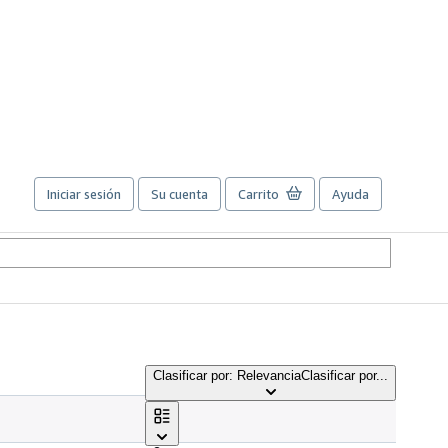
Iniciar sesión
Su cuenta
Carrito
Ayuda
Clasificar por: Relevancia
Clasificar por...