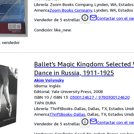
Librería:
Zoom Books Company, Lynden, WA, Estados
America
Zoom Books Company
,
Lynden, WA, Estados
Contactar con el v
Vendedor de 5 estrellas
Condición: like_new.
l vendedor
Ballet's Magic Kingdom: Selected 
Dance in Russia, 1911-1925
Akim Volynsky
Idioma: Inglés
Editorial: Yale University Press, 2008
ISBN 10 / ISBN 13:
0300124627
/
9780300124620
TAPA DURA
Librería:
ThriftBooks-Dallas, Dallas, TX, Estados Uni
America
ThriftBooks-Dallas
,
Dallas, TX, Estados Uni
Contactar con el v
Vendedor de 5 estrellas
Hardcover. Condición: Good. No Jacket. Pages can ha