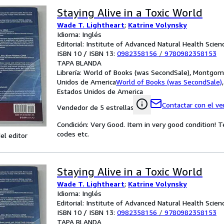
Staying Alive in a Toxic World
Wade T. Lightheart
;
Katrine Volynsky
Idioma: Inglés
Editorial: Institute of Advanced Natural Health Scien
ISBN 10 / ISBN 13:
0982358156
/
9780982358153
TAPA BLANDA
Librería:
World of Books (was SecondSale), Montgome
Unidos de America
World of Books (was SecondSale)
Estados Unidos de America
Contactar con el v
Vendedor de 5 estrellas
Condición: Very Good. Item in very good condition! 
codes etc.
el editor
Staying Alive in a Toxic World
Wade T. Lightheart
;
Katrine Volynsky
Idioma: Inglés
Editorial: Institute of Advanced Natural Health Scien
ISBN 10 / ISBN 13:
0982358156
/
9780982358153
TAPA BLANDA