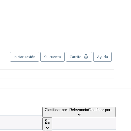
Iniciar sesión
Su cuenta
Carrito
Ayuda
Clasificar por: Relevancia
Clasificar por...