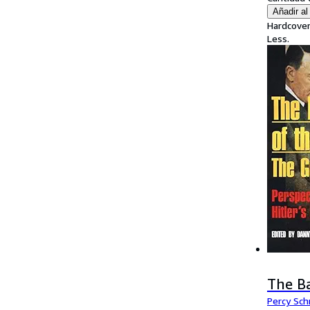
Añadir al 
Hardcover
Less.
The B
Percy Sc