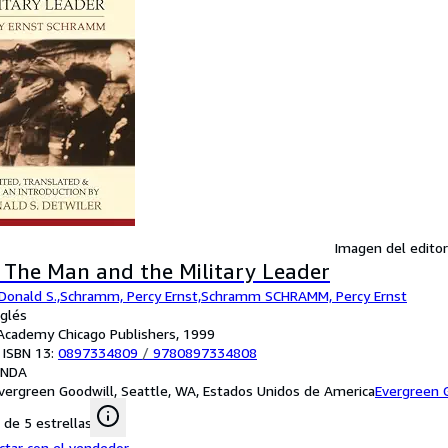
Imagen del editor
: The Man and the Military Leader
 Donald S.,Schramm, Percy Ernst,Schramm SCHRAMM, Percy Ernst
nglés
: Academy Chicago Publishers, 1999
 ISBN 13:
0897334809
/
9780897334808
ANDA
vergreen Goodwill, Seattle, WA, Estados Unidos de America
Evergreen 
de 5 estrellas
ctar con el vendedor