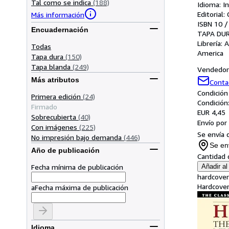
Tal como se indica
(188)
Idioma: I
Editorial
Más información
ISBN 10 /
Encuadernación
TAPA DU
Librería:
A
Todas
America
Tapa dura
(150)
Tapa blanda
(249)
Vendedor 
Más atributos
Conta
Condición
Primera edición
(24)
Condición
Firmado
EUR 4,45
Sobrecubierta
(40)
Envío por
Con imágenes
(225)
Se envía 
No impresión bajo demanda
(446)
Se en
Año de publicación
Cantidad 
Fecha mínima de publicación
Añadir al 
hardcover
Hardcover.
a
Fecha máxima de publicación
Idioma