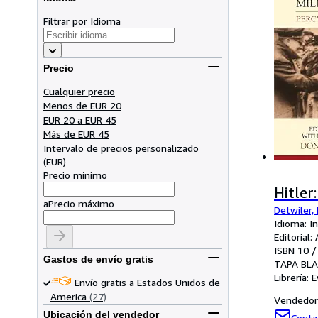
Filtrar por Idioma
Precio
Cualquier precio
Menos de EUR 20
EUR 20 a EUR 45
Más de EUR 45
Intervalo de precios personalizado
(
EUR
)
Precio mínimo
Hitler
a
Precio máximo
Detwiler,
Idioma: I
Editorial
ISBN 10 /
Gastos de envío gratis
TAPA BL
Librería:
E
Envío gratis a Estados Unidos de
America
(27)
Vendedor 
Ubicación del vendedor
Conta