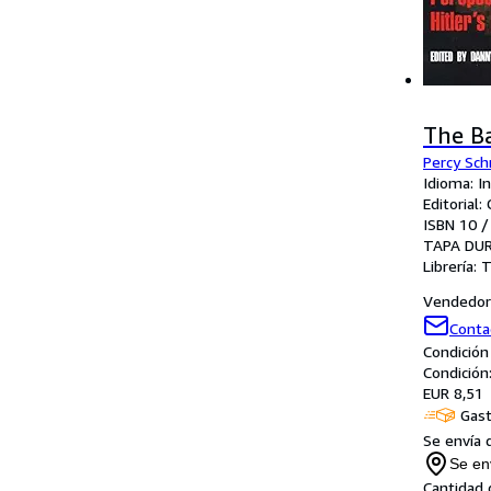
The B
Percy Sc
Idioma: I
Editorial
ISBN 10 /
TAPA DU
Librería:
T
Vendedor 
Conta
Condición
Condición
EUR 8,51
Gast
Se envía 
Se en
Cantidad 