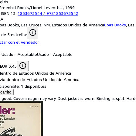
nglés
: Greenhill Books/Lionel Leventhal, 1999
 ISBN 13:
1853673544
/
9781853673542
RA
oas Books, Las Cruces, NM, Estados Unidos de America
Coas Books
,
Las
de 5 estrellas
ctar con el vendedor
: Usado - Aceptable
Usado - Aceptable
 EUR 3,45
dentro de Estados Unidos de America
vía dentro de Estados Unidos de America
disponible:
1 disponibles
carrito
 good. Cover image may vary. Dust jacket is worn. Binding is split. Hard