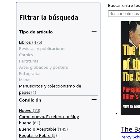
Buscar entre lo
Filtrar la búsqueda
Tipo de artículo
Libros
(475)
Revistas y publicaciones
Cómics
Partituras
Arte, grabados y pósters
Fotografías
Mapas
Manuscritos y coleccionismo de
papel
(1)
Condición
Nuevo
(73)
Como nuevo, Excelente o Muy
bueno
(61)
The B
Bueno o Aceptable
(149)
Regular o Pobre
(5)
Percy Sc