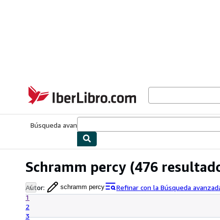
Pasar al contenido principal
IberLibro.com
Búsqueda avanzada
Colecciones
Libros antiguos
Arte y colecc
Schramm percy
(476 resultad
Autor
:
Refinar con la Búsqueda avanzad
schramm percy
1
2
3