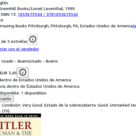
nglés
: Greenhill Books/Lionel Leventhal, 1999
 ISBN 13:
1853673544
/
9781853673542
RA
mazing Books Pittsburgh, Pittsburgh, PA, Estados Unidos de America
A
de 5 estrellas
ctar con el vendedor
: Usado - Bueno
Usado - Bueno
 EUR 3,45
dentro de Estados Unidos de America
vía dentro de Estados Unidos de America
disponible:
1 disponibles
carrito
. Condición: Very Good. Estado de la sobrecubierta: Good. Unmarked tex
 (1h).