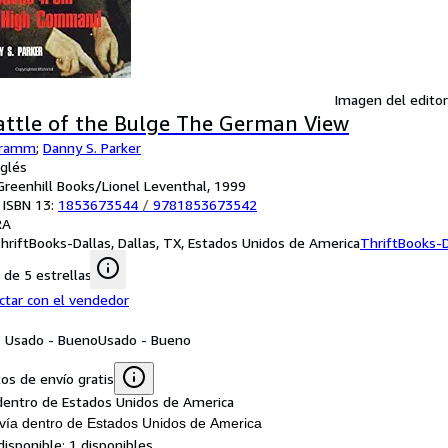
Imagen del editor
attle of the Bulge The German View
hramm
;
Danny S. Parker
nglés
: Greenhill Books/Lionel Leventhal, 1999
 ISBN 13:
1853673544
/
9781853673542
RA
hriftBooks-Dallas, Dallas, TX, Estados Unidos de America
ThriftBooks-D
de 5 estrellas
ctar con el vendedor
: Usado - Bueno
Usado - Bueno
os de envío gratis
dentro de Estados Unidos de America
vía dentro de Estados Unidos de America
disponible:
1 disponibles