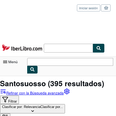
Iniciar sesión
Pasar al contenido principal
IberLibro.com
Menú
Mi cuenta
Santosuosso
(395 resultados)
Consultar mis pedidos
Refinar con la Búsqueda avanzada
Cerrar sesión
Filtrar
Clasificar por: Relevancia
Búsqueda avanzada
Clasificar por...