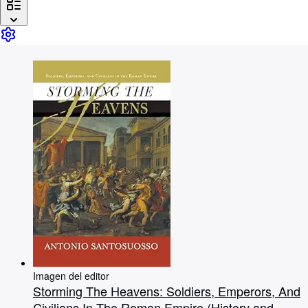
Colecciones
Libros antiguos
Arte y coleccionismo
Vendedores
Comenzar a vender
Ayuda
CERRAR
Imagen del editor
Storming The Heavens: Soldiers, Emperors, And
Civilians In The Roman Empire (History and