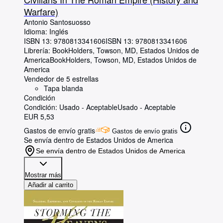
Warfare)
Antonio Santosuosso
Idioma: Inglés
ISBN 13:
9780813341606
ISBN 13: 9780813341606
Librería:
BookHolders, Towson, MD, Estados Unidos de
America
BookHolders
,
Towson, MD, Estados Unidos de
America
Vendedor de 5 estrellas
Tapa blanda
Condición
Condición: Usado - Aceptable
Usado - Aceptable
EUR 5,53
Gastos de envío gratis
Gastos de envío gratis
Se envía dentro de Estados Unidos de America
Se envía dentro de Estados Unidos de America
Mostrar más
Añadir al carrito