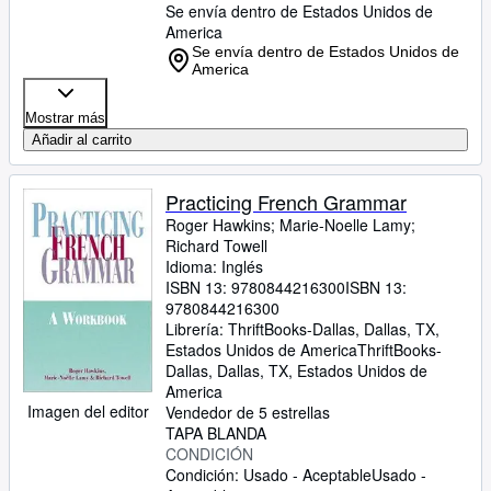
Se envía dentro de Estados Unidos de
America
Se envía dentro de Estados Unidos de
America
Mostrar más
Añadir al carrito
Practicing French Grammar
Roger Hawkins
;
Marie-Noelle Lamy
;
Richard Towell
Idioma: Inglés
ISBN 13:
9780844216300
ISBN 13:
9780844216300
Librería:
ThriftBooks-Dallas, Dallas, TX,
Estados Unidos de America
ThriftBooks-
Dallas
,
Dallas, TX, Estados Unidos de
America
Imagen del editor
Vendedor de 5 estrellas
TAPA BLANDA
CONDICIÓN
Condición: Usado - Aceptable
Usado -