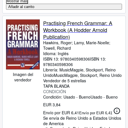
Mostrar más
Añadir al carrito
Practising French Grammar: A
Workbook (A Hodder Arnold
Publication)
Hawkins, Roger
;
Lamy, Marie-Noelle
;
Towell, Richard
Idioma: Inglés
ISBN 13:
9780340598306
ISBN 13:
9780340598306
Librería:
MusicMagpie, Stockport, Reino
Imagen del
Unido
MusicMagpie
,
Stockport, Reino Unido
vendedor
Vendedor de 5 estrellas
TAPA BLANDA
CONDICIÓN
Condición: Usado - Bueno
Usado - Bueno
EUR 3,84
Envío por EUR 6,41
Envío por EUR 6,41
Se envía de Reino Unido a Estados Unidos
de America