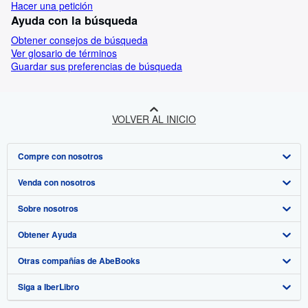
Hacer una petición
Ayuda con la búsqueda
Obtener consejos de búsqueda
Ver glosario de términos
Guardar sus preferencias de búsqueda
VOLVER AL INICIO
Compre con nosotros
Venda con nosotros
Búsqueda avanzada
Sobre nosotros
Colecciones
Comenzar a vender
Obtener Ayuda
Mi cuenta
Únase a nuestro programa de afiliados
Sobre IberLibro
Otras compañías de AbeBooks
Mis pedidos
Recomiende un vendedor
Medios
Preguntas frecuentes y guías
Siga a IberLibro
Ver carrito
Empleo
Atención al Cliente
AbeBooks.com