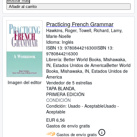
Mostrar más
Añadir al carrito
Practicing French Grammar
Hawkins, Roger, Towell, Richard, Lamy,
Marie-Noelle
Idioma: Inglés
ISBN 13:
9780844216300
ISBN 13:
9780844216300
Librería:
Better World Books, Mishawaka,
IN, Estados Unidos de America
Better World
Books
,
Mishawaka, IN, Estados Unidos de
America
Imagen del editor
Vendedor de 5 estrellas
TAPA BLANDA
PRIMERA EDICIÓN
CONDICIÓN
Condición: Usado - Aceptable
Usado -
Aceptable
EUR 6,56
Gastos de envío gratis
Gastos de envío gratis