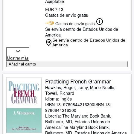
Aceptable
EUR 7,13
Gastos de envío gratis
Gastos de envío gratis
Se envía dentro de Estados Unidos de
America
Se envía dentro de Estados Unidos de
America
Mostrar más
Añadir al carrito
Practicing French Grammar
Hawkins, Roger
;
Lamy, Marie-Noelle
;
Towell, Richard
Idioma: Inglés
ISBN 13:
9780844216300
ISBN 13:
9780844216300
Librería:
The Maryland Book Bank,
Baltimore, MD, Estados Unidos de
America
The Maryland Book Bank
,
Baltimore, MD, Estados Unidos de America