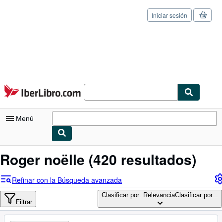
Iniciar sesión
Pasar al contenido principal
IberLibro.com
Menú
Mi cuenta
Roger noëlle
(420 resultados)
Consultar mis pedidos
Refinar con la Búsqueda avanzada
Cerrar sesión
Clasificar por: Relevancia
Clasificar por...
Filtrar
Búsqueda avanzada