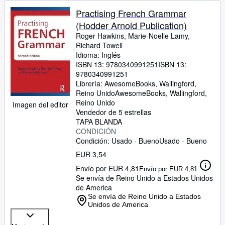
Practising French Grammar
(Hodder Arnold Publication)
Roger Hawkins, Marie-Noelle Lamy,
Richard Towell
Idioma: Inglés
ISBN 13:
9780340991251
ISBN 13:
9780340991251
Librería:
AwesomeBooks, Wallingford,
Reino Unido
AwesomeBooks
,
Wallingford,
Reino Unido
Imagen del editor
Vendedor de 5 estrellas
TAPA BLANDA
CONDICIÓN
Condición: Usado - Bueno
Usado - Bueno
EUR 3,54
Envío por EUR 4,81
Envío por EUR 4,81
Se envía de Reino Unido a Estados Unidos
de America
Se envía de Reino Unido a Estados
Unidos de America