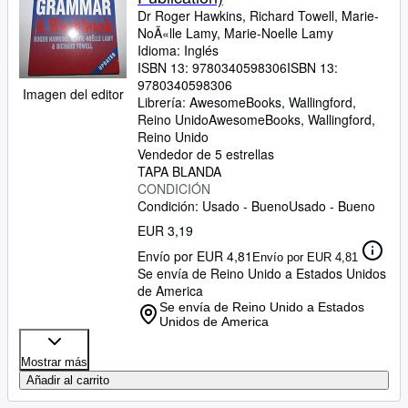
Dr Roger Hawkins, Richard Towell, Marie-
NoÃ«lle Lamy, Marie-Noelle Lamy
Idioma: Inglés
ISBN 13:
9780340598306
ISBN 13:
9780340598306
Imagen del editor
Librería:
AwesomeBooks, Wallingford,
Reino Unido
AwesomeBooks
,
Wallingford,
Reino Unido
Vendedor de 5 estrellas
TAPA BLANDA
CONDICIÓN
Condición: Usado - Bueno
Usado - Bueno
EUR 3,19
Envío por EUR 4,81
Envío por EUR 4,81
Se envía de Reino Unido a Estados Unidos
de America
Se envía de Reino Unido a Estados
Unidos de America
Mostrar más
Añadir al carrito