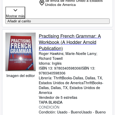
Se envía de Reino Unido a Estados
Unidos de America
Mostrar más
Añadir al carrito
Practising French Grammar: A
Workbook (A Hodder Arnold
Publication)
Roger Hawkins
;
Marie-Noelle Lamy
;
Richard Towell
Idioma: Inglés
ISBN 13:
9780340598306
ISBN 13:
9780340598306
Imagen del editor
Librería:
ThriftBooks-Dallas, Dallas, TX,
Estados Unidos de America
ThriftBooks-
Dallas
,
Dallas, TX, Estados Unidos de
America
Vendedor de 5 estrellas
TAPA BLANDA
CONDICIÓN
Condición: Usado - Bueno
Usado - Bueno