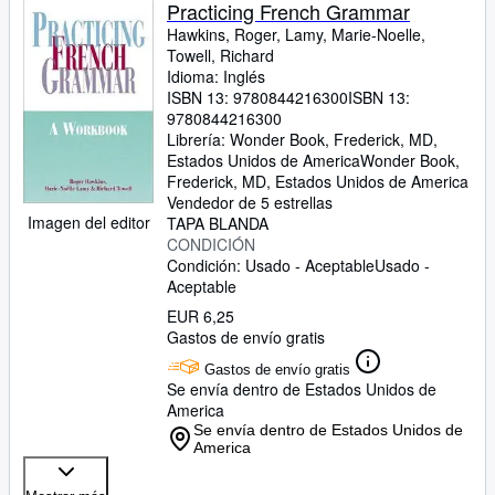
Colecciones
Practicing French Grammar
Hawkins, Roger, Lamy, Marie-Noelle,
Libros antiguos
Towell, Richard
Idioma: Inglés
Arte y coleccionismo
ISBN 13:
9780844216300
ISBN 13:
Vendedores
9780844216300
Librería:
Wonder Book, Frederick, MD,
Comenzar a vender
Estados Unidos de America
Wonder Book
,
Frederick, MD, Estados Unidos de America
Ayuda
Vendedor de 5 estrellas
Imagen del editor
TAPA BLANDA
CERRAR
CONDICIÓN
Condición: Usado - Aceptable
Usado -
Aceptable
EUR 6,25
Gastos de envío gratis
Gastos de envío gratis
Se envía dentro de Estados Unidos de
America
Se envía dentro de Estados Unidos de
America