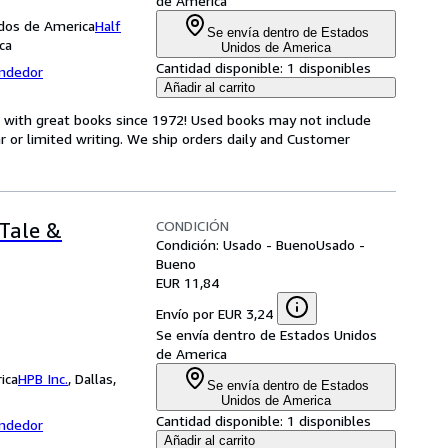
de America
nidos de America
Half
Se envía dentro de Estados
ca
Unidos de America
Cantidad disponible:
1 disponibles
endedor
Añadir al carrito
s with great books since 1972! Used books may not include
or limited writing. We ship orders daily and Customer
CONDICIÓN
 Tale &
Condición: Usado - Bueno
Usado -
Bueno
EUR 11,84
Envío por EUR 3,24
Se envía dentro de Estados Unidos
de America
ica
HPB Inc.
,
Dallas,
Se envía dentro de Estados
Unidos de America
Cantidad disponible:
1 disponibles
endedor
Añadir al carrito