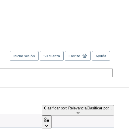
Iniciar sesión
Su cuenta
Carrito
Ayuda
Clasificar por: Relevancia
Clasificar por...