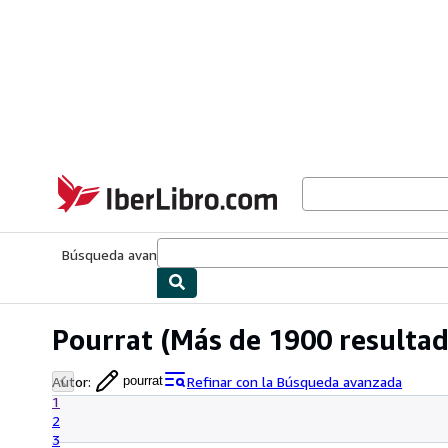
Pasar al contenido principal
IberLibro.com
Búsqueda avanzada
Colecciones
Libros antiguos
Arte y colecc
Pourrat
(Más de 1900 resultad
Autor
:
Refinar con la Búsqueda avanzada
pourrat
1
2
3