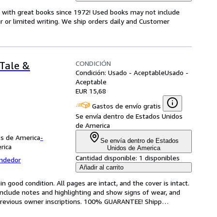
s with great books since 1972! Used books may not include
or limited writing. We ship orders daily and Customer
CONDICIÓN
 Tale &
Condición: Usado - Aceptable
Usado -
Aceptable
EUR 15,68
Gastos de envío gratis
Se envía dentro de Estados Unidos
de America
os de America
-
Se envía dentro de Estados
rica
Unidos de America
Cantidad disponible:
1 disponibles
endedor
Añadir al carrito
 good condition. All pages are intact, and the cover is intact. 
nclude notes and highlighting and show signs of wear, and 
r previous owner inscriptions. 100% GUARANTEE! Shipp
…