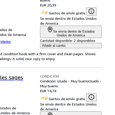
Bueno
EUR 20,39
Gastos de envío gratis
Se envía dentro de Estados Unidos
de America
nidos de
Se envía dentro de Estados
nidos de America
Unidos de America
Cantidad disponible:
2 disponibles
endedor
Añadir al carrito
od condition book with a firm cover and clean pages. Shows
ings. A solid, nice copy to enjoy.
CONDICIÓN
 les sages
Condición: Usado - Muy bueno
Usado -
Muy bueno
EUR 14,74
Gastos de envío gratis
Se envía dentro de Estados Unidos
 Unidos de
de America
 Unidos de America