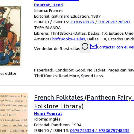
Pourrat, Henri
Idioma: Francés
Editorial: Gallimard Education, 1987
ISBN 10 / ISBN 13:
2070378926
/
9782070378920
TAPA BLANDA
Librería:
ThriftBooks-Dallas, Dallas, TX, Estados Uni
America
ThriftBooks-Dallas
,
Dallas, TX, Estados Uni
Contactar con el v
Vendedor de 5 estrellas
Paperback. Condición: Good. No Jacket. Pages can ha
el editor
ThriftBooks: Read More, Spend Less.
French Folktales (Pantheon Fairy
Folklore Library)
Henri Pourrat
Idioma: Inglés
Editorial: Pantheon, 1994
ISBN 10 / ISBN 13:
0679748334
/
9780679748335