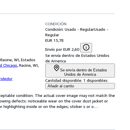
CONDICIÓN
Condición: Usado - Regular
Usado -
Regular
EUR 15,78
Envío por EUR 2,60
Se envía dentro de Estados Unidos
Racine, WI, Estados
de America
d Chicago
,
Racine, WI,
Se envía dentro de Estados
Unidos de America
endedor
Cantidad disponible:
1 disponibles
Añadir al carrito
cceptable condition. The actual cover image may not match the 
wing defects: noticeable wear on the cover dust jacket or 
r highlighting inside or on the edges; sticker s or o
…