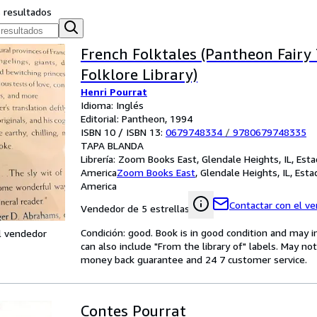
s resultados
French Folktales (Pantheon Fairy
Folklore Library)
Henri Pourrat
Idioma: Inglés
Editorial: Pantheon, 1994
ISBN 10 / ISBN 13:
0679748334
/
9780679748335
TAPA BLANDA
Librería:
Zoom Books East, Glendale Heights, IL, Est
America
Zoom Books East
,
Glendale Heights, IL, Est
America
Contactar con el v
Vendedor de 5 estrellas
Condición: good. Book is in good condition and may 
l vendedor
can also include "From the library of" labels. May n
money back guarantee and 24 7 customer service.
Contes Pourrat