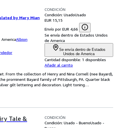
CONDICIÓN
Condición: Usado
Usado
nslated by Mary Mian
EUR 15,15
Envío por EUR 4,66
Se envía dentro de Estados Unidos
e America
Albion
de America
Se envía dentro de Estados
endedor
Unidos de America
Cantidad disponible:
1 disponibles
Añadir al carrito
t. From the collection of Henry and Nina Cornell (nee Bayard), 
he prominent Bayard family of Pittsburgh, PA. Quarter black 
ilver gilt lettering and decoration. Light toning
…
CONDICIÓN
ry Tale &
Condición: Usado - Bueno
Usado -