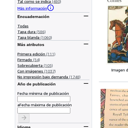
Tal como se indica
(480)
Más información
Encuadernación
Todas
Tapa dura
(586)
Tapa blanda
(1060)
Más atributos
Primera edición
(111)
Firmado
(54)
Sobrecubierta
(105)
Imagen d
Con imágenes
(1037)
No impresión bajo demanda
(1748)
Año de publicación
Fecha mínima de publicación
a
Fecha máxima de publicación
Idioma