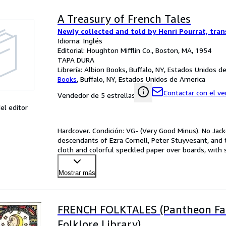
A Treasury of French Tales
Newly collected and told by Henri Pourrat, tra
Idioma: Inglés
Editorial: Houghton Mifflin Co., Boston, MA, 1954
TAPA DURA
Librería:
Albion Books, Buffalo, NY, Estados Unidos d
Books
,
Buffalo, NY, Estados Unidos de America
Contactar con el v
Vendedor de 5 estrellas
el editor
Hardcover. Condición: VG- (Very Good Minus). No Jacke
descendants of Ezra Cornell, Peter Stuyvesant, and t
cloth and colorful speckled paper over boards, with s
Mostrar más
FRENCH FOLKTALES (Pantheon Fai
Folklore Library)