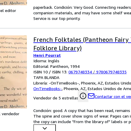
paperback. Condición: Very Good. Connecting reader
el editor
companion materials, and may have some shelf wear 
Service is our top priority.
French Folktales (Pantheon Fairy
Folklore Library)
Henri Pourrat
Idioma: Inglés
Editorial: Pantheon, 1994
ISBN 10 / ISBN 13:
0679748334
/
9780679748335
TAPA BLANDA
Librería:
-OnTimeBooks-, Phoenix, AZ, Estados Unid
OnTimeBooks-
,
Phoenix, AZ, Estados Unidos de Ame
Contactar con el v
Vendedor de 5 estrellas
Condición: good. A copy that has been read, remains in
l vendedor
The spine and cover show signs of wear. Pages can i
the copy can include "From the library of" labels o