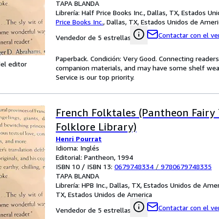
TAPA BLANDA
Librería:
Half Price Books Inc., Dallas, TX, Estados U
Price Books Inc.
,
Dallas, TX, Estados Unidos de Ameri
Contactar con el v
Vendedor de 5 estrellas
Paperback. Condición: Very Good. Connecting reader
el editor
companion materials, and may have some shelf wear 
Service is our top priority.
French Folktales (Pantheon Fairy
Folklore Library)
Henri Pourrat
Idioma: Inglés
Editorial: Pantheon, 1994
ISBN 10 / ISBN 13:
0679748334
/
9780679748335
TAPA BLANDA
Librería:
HPB Inc., Dallas, TX, Estados Unidos de Amer
TX, Estados Unidos de America
Contactar con el v
Vendedor de 5 estrellas