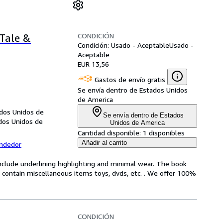
CONDICIÓN
 Tale &
Condición: Usado - Aceptable
Usado -
Aceptable
EUR 13,56
Gastos de envío gratis
Se envía dentro de Estados Unidos
de America
ados Unidos de
Se envía dentro de Estados
ados Unidos de
Unidos de America
Cantidad disponible:
1 disponibles
Añadir al carrito
endedor
include underlining highlighting and minimal wear. The book
ot contain miscellaneous items toys, dvds, etc. . We offer 100%
CONDICIÓN