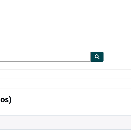
ionismo
Vendedores
Comenzar a vender
os)