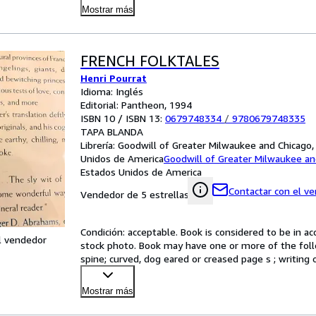
Mostrar más
FRENCH FOLKTALES
Henri Pourrat
Idioma: Inglés
Editorial: Pantheon, 1994
ISBN 10 / ISBN 13:
0679748334
/
9780679748335
TAPA BLANDA
Librería:
Goodwill of Greater Milwaukee and Chicago, 
Unidos de America
Goodwill of Greater Milwaukee an
Estados Unidos de America
Contactar con el v
Vendedor de 5 estrellas
Condición: acceptable. Book is considered to be in a
l vendedor
stock photo. Book may have one or more of the follo
spine; curved, dog eared or creased page s ; writing o
Mostrar más