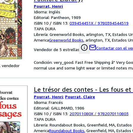
Pourrat, Henri
Idioma: Inglés
Editorial: Pantheon, 1989
ISBN 10 / ISBN 13:
039454451X
/
9780394544519
TAPA DURA
Librería:
Greenworld Books, arlington, TX, Estados U
America
Greenworld Books
,
arlington, TX, Estados U
Contactar con el v
Vendedor de 5 estrellas
Condición: very_good. Fast Free Shipping â" Very Go
l vendedor
normal use and some light wear or limited notes mark
Le trésor des contes - Les fous et
Pourrat, Henri
;
Pourrat, Claire
Idioma: Francés
Editorial: GALLIMARD, 1986
ISBN 10 / ISBN 13:
207011080X
/
9782070110803
TAPA DURA
Librería:
Roundabout Books, Greenfield, MA, Estados
America
Roundabout Books
,
Greenfield, MA, Estados