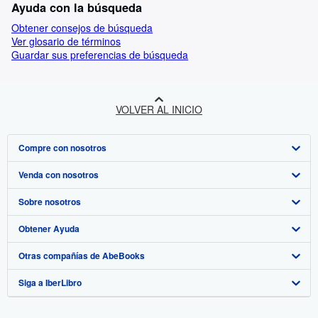
Ayuda con la búsqueda
Obtener consejos de búsqueda
Ver glosario de términos
Guardar sus preferencias de búsqueda
VOLVER AL INICIO
Compre con nosotros
Venda con nosotros
Búsqueda avanzada
Sobre nosotros
Colecciones
Comenzar a vender
Obtener Ayuda
Mi cuenta
Únase a nuestro programa de afiliados
Sobre IberLibro
Otras compañías de AbeBooks
Mis pedidos
Recomiende un vendedor
Medios
Preguntas frecuentes y guías
Siga a IberLibro
Ver carrito
Empleo
Atención al Cliente
AbeBooks.com
Política de Privacidad
AbeBooks.co.uk