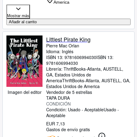
America
Mostrar más
Añadir al carrito
Littlest Pirate King
Pierre Mac Orlan
Idioma: Inglés
ISBN 13:
9781606994030
ISBN 13:
9781606994030
Librería:
ThriftBooks-Atlanta, AUSTELL,
GA, Estados Unidos de
America
ThriftBooks-Atlanta
,
AUSTELL, GA,
Estados Unidos de America
Imagen del editor
Vendedor de 5 estrellas
TAPA DURA
CONDICIÓN
Condición: Usado - Aceptable
Usado -
Aceptable
EUR 7,13
Gastos de envío gratis