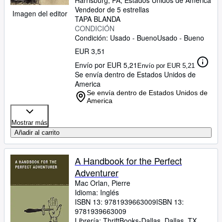
Harrisburg, PA, Estados Unidos de America
Vendedor de 5 estrellas
Imagen del editor
TAPA BLANDA
CONDICIÓN
Condición: Usado - Bueno
Usado - Bueno
EUR 3,51
Envío por EUR 5,21
Envío por EUR 5,21
Se envía dentro de Estados Unidos de
America
Se envía dentro de Estados Unidos de
America
Mostrar más
Añadir al carrito
A Handbook for the Perfect
Adventurer
Mac Orlan, Pierre
Idioma: Inglés
ISBN 13:
9781939663009
ISBN 13:
9781939663009
Librería:
ThriftBooks-Dallas, Dallas, TX,