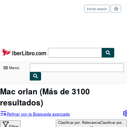
Iniciar sesión
Pasar al contenido principal
IberLibro.com
Menú
Mi cuenta
Mac orlan
(Más de 3100
Consultar mis pedidos
resultados)
Cerrar sesión
Refinar con la Búsqueda avanzada
Búsqueda avanzada
Clasificar por: Relevancia
Clasificar por...
Filtrar