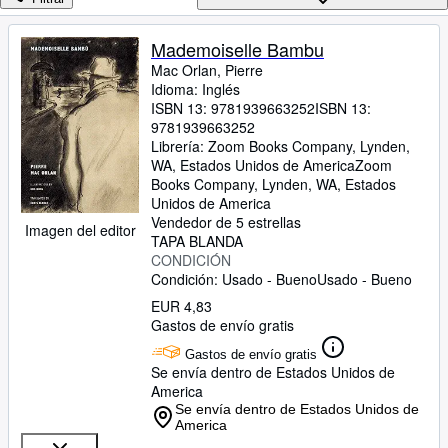
Colecciones
Libros antiguos
Mademoiselle Bambu
Mac Orlan, Pierre
Arte y coleccionismo
Idioma: Inglés
Vendedores
ISBN 13:
9781939663252
ISBN 13:
9781939663252
Comenzar a vender
Librería:
Zoom Books Company, Lynden,
WA, Estados Unidos de America
Zoom
Ayuda
Books Company
,
Lynden, WA, Estados
Unidos de America
CERRAR
Vendedor de 5 estrellas
Imagen del editor
TAPA BLANDA
CONDICIÓN
Condición: Usado - Bueno
Usado - Bueno
EUR 4,83
Gastos de envío gratis
Gastos de envío gratis
Se envía dentro de Estados Unidos de
America
Se envía dentro de Estados Unidos de
America