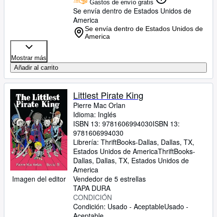
Gastos de envío gratis
Se envía dentro de Estados Unidos de
America
Se envía dentro de Estados Unidos de
America
Mostrar más
Añadir al carrito
Littlest Pirate King
Pierre Mac Orlan
Idioma: Inglés
ISBN 13:
9781606994030
ISBN 13:
9781606994030
Librería:
ThriftBooks-Dallas, Dallas, TX,
Estados Unidos de America
ThriftBooks-
Dallas
,
Dallas, TX, Estados Unidos de
America
Imagen del editor
Vendedor de 5 estrellas
TAPA DURA
CONDICIÓN
Condición: Usado - Aceptable
Usado -
Aceptable