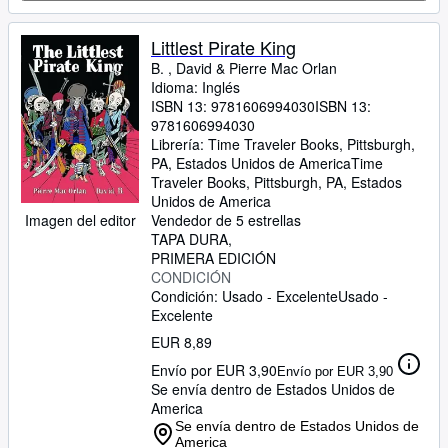
Littlest Pirate King
B. , David
&
Pierre Mac Orlan
Idioma: Inglés
ISBN 13:
9781606994030
ISBN 13:
9781606994030
Librería:
Time Traveler Books, Pittsburgh,
PA, Estados Unidos de America
Time
Traveler Books
,
Pittsburgh, PA, Estados
Unidos de America
Imagen del editor
Vendedor de 5 estrellas
TAPA DURA
PRIMERA EDICIÓN
CONDICIÓN
Condición: Usado - Excelente
Usado -
Excelente
EUR 8,89
Envío por EUR 3,90
Envío por EUR 3,90
Se envía dentro de Estados Unidos de
America
Se envía dentro de Estados Unidos de
America