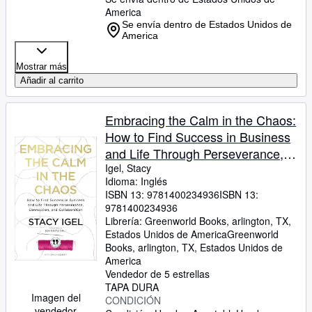
America
Se envía dentro de Estados Unidos de
America
Mostrar más
Añadir al carrito
Embracing the Calm in the Chaos:
How to Find Success in Business
and Life Through Perseverance,
Connection, and Collaboration
Igel, Stacy
Idioma: Inglés
ISBN 13:
9781400234936
ISBN 13:
9781400234936
Librería:
Greenworld Books, arlington, TX,
Estados Unidos de America
Greenworld
Books
,
arlington, TX, Estados Unidos de
America
Vendedor de 5 estrellas
TAPA DURA
Imagen del
CONDICIÓN
vendedor