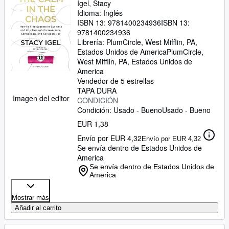
Connection, and Collaboration
Igel, Stacy
Idioma: Inglés
ISBN 13:
9781400234936
ISBN 13:
9781400234936
Librería:
PlumCircle, West Mifflin, PA,
Estados Unidos de America
PlumCircle
,
West Mifflin, PA, Estados Unidos de
America
Vendedor de 5 estrellas
TAPA DURA
Imagen del editor
CONDICIÓN
Condición: Usado - Bueno
Usado - Bueno
EUR 1,38
Envío por EUR 4,32
Envío por EUR 4,32
Se envía dentro de Estados Unidos de
America
Se envía dentro de Estados Unidos de
America
Mostrar más
Añadir al carrito