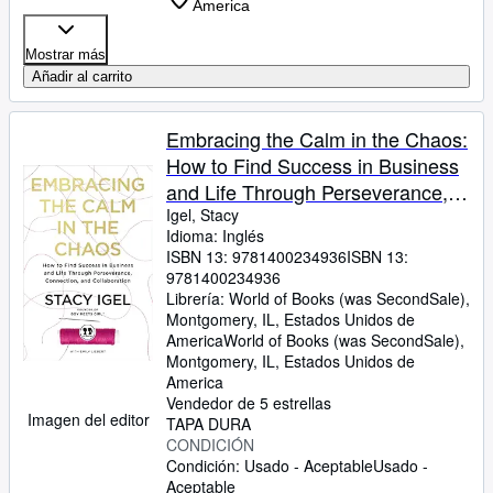
America
Mostrar más
Añadir al carrito
Embracing the Calm in the Chaos:
How to Find Success in Business
and Life Through Perseverance,
Connection, and Collaboration
Igel, Stacy
Idioma: Inglés
ISBN 13:
9781400234936
ISBN 13:
9781400234936
Librería:
World of Books (was SecondSale),
Montgomery, IL, Estados Unidos de
America
World of Books (was SecondSale)
,
Montgomery, IL, Estados Unidos de
America
Vendedor de 5 estrellas
Imagen del editor
TAPA DURA
CONDICIÓN
Condición: Usado - Aceptable
Usado -
Aceptable