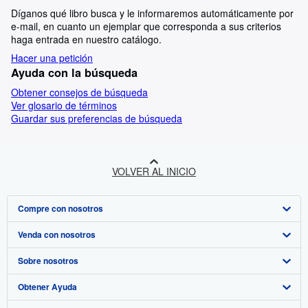
Díganos qué libro busca y le informaremos automáticamente por
e-mail, en cuanto un ejemplar que corresponda a sus criterios
haga entrada en nuestro catálogo.
Hacer una petición
Ayuda con la búsqueda
Obtener consejos de búsqueda
Ver glosario de términos
Guardar sus preferencias de búsqueda
VOLVER AL INICIO
Compre con nosotros
Venda con nosotros
Búsqueda avanzada
Sobre nosotros
Colecciones
Comenzar a vender
Obtener Ayuda
Mi cuenta
Únase a nuestro programa de afiliados
Sobre IberLibro