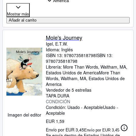
America
Mostrar más
Añadir al carrito
Mole's Journey
Igel, E.T.W.
Idioma: Inglés
ISBN 13:
9780735818798
ISBN 13:
9780735818798
Librería:
More Than Words, Waltham, MA,
Estados Unidos de America
More Than
Words
,
Waltham, MA, Estados Unidos de
America
Vendedor de 5 estrellas
TAPA DURA
CONDICIÓN
Condición: Usado - Aceptable
Usado -
Aceptable
Imagen del editor
EUR 1,59
Envío por EUR 3,45
Envío por EUR 3,45
Se envía dentro de Estados Unidos de