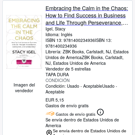
Embracing the Calm in the Chaos:
How to Find Success in Business
and Life Through Perseverance,
Connection, and Collaboration
Igel, Stacy
Idioma: Inglés
ISBN 13:
9781400234936
ISBN 13:
9781400234936
Librería:
ZBK Books, Carlstadt, NJ, Estados
Unidos de America
ZBK Books
,
Carlstadt,
NJ, Estados Unidos de America
Vendedor de 5 estrellas
TAPA DURA
CONDICIÓN
Imagen del
Condición: Usado - Aceptable
Usado -
vendedor
Aceptable
EUR 5,15
Gastos de envío gratis
Gastos de envío gratis
Se envía dentro de Estados Unidos de
America
Se envía dentro de Estados Unidos de