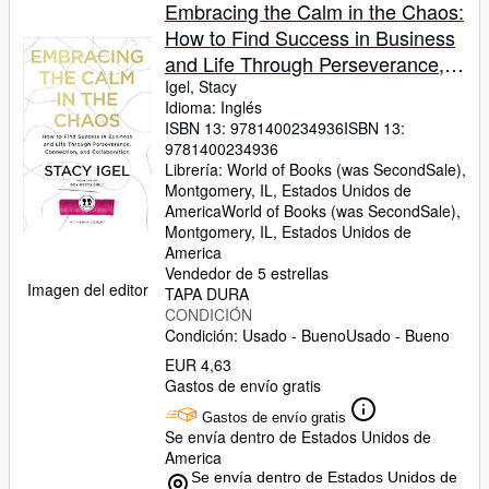
Colecciones
Embracing the Calm in the Chaos:
How to Find Success in Business
Libros antiguos
and Life Through Perseverance,
Arte y coleccionismo
Connection, and Collaboration
Igel, Stacy
Idioma: Inglés
Vendedores
ISBN 13:
9781400234936
ISBN 13:
9781400234936
Comenzar a vender
Librería:
World of Books (was SecondSale),
Montgomery, IL, Estados Unidos de
Ayuda
America
World of Books (was SecondSale)
,
Montgomery, IL, Estados Unidos de
CERRAR
America
Vendedor de 5 estrellas
Imagen del editor
TAPA DURA
CONDICIÓN
Condición: Usado - Bueno
Usado - Bueno
EUR 4,63
Gastos de envío gratis
Gastos de envío gratis
Se envía dentro de Estados Unidos de
America
Se envía dentro de Estados Unidos de