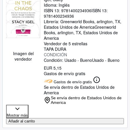
Connection, and Collaboration
Idioma: Inglés
ISBN 13:
9781400234936
ISBN 13:
9781400234936
Librería:
Greenworld Books, arlington, TX,
Estados Unidos de America
Greenworld
Books
,
arlington, TX, Estados Unidos de
America
Vendedor de 5 estrellas
TAPA DURA
Imagen del
CONDICIÓN
vendedor
Condición: Usado - Bueno
Usado - Bueno
EUR 5,15
Gastos de envío gratis
Gastos de envío gratis
Se envía dentro de Estados Unidos de
America
Se envía dentro de Estados Unidos de
America
Mostrar más
Añadir al carrito