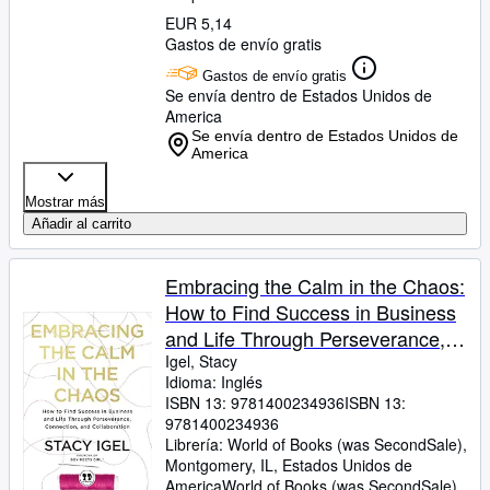
EUR 5,14
Gastos de envío gratis
Gastos de envío gratis
Se envía dentro de Estados Unidos de
America
Se envía dentro de Estados Unidos de
America
Mostrar más
Añadir al carrito
Embracing the Calm in the Chaos:
How to Find Success in Business
and Life Through Perseverance,
Connection, and Collaboration
Igel, Stacy
Idioma: Inglés
ISBN 13:
9781400234936
ISBN 13:
9781400234936
Librería:
World of Books (was SecondSale),
Montgomery, IL, Estados Unidos de
America
World of Books (was SecondSale)
,