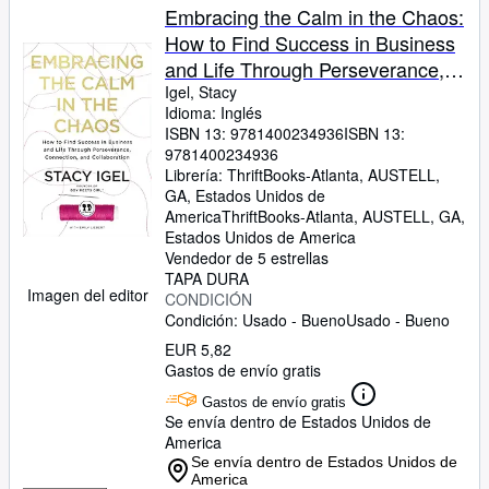
Embracing the Calm in the Chaos:
How to Find Success in Business
and Life Through Perseverance,
Connection, and Collaboration
Igel, Stacy
Idioma: Inglés
ISBN 13:
9781400234936
ISBN 13:
9781400234936
Librería:
ThriftBooks-Atlanta, AUSTELL,
GA, Estados Unidos de
America
ThriftBooks-Atlanta
,
AUSTELL, GA,
Estados Unidos de America
Vendedor de 5 estrellas
TAPA DURA
Imagen del editor
CONDICIÓN
Condición: Usado - Bueno
Usado - Bueno
EUR 5,82
Gastos de envío gratis
Gastos de envío gratis
Se envía dentro de Estados Unidos de
America
Se envía dentro de Estados Unidos de
America