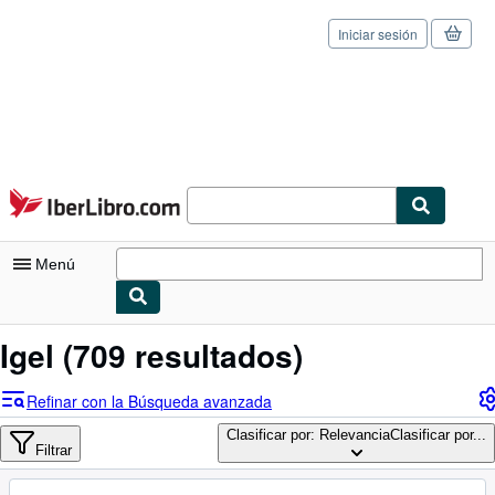
Iniciar sesión
Pasar al contenido principal
IberLibro.com
Menú
Mi cuenta
Igel
(709 resultados)
Consultar mis pedidos
Refinar con la Búsqueda avanzada
Cerrar sesión
Clasificar por: Relevancia
Clasificar por...
Filtrar
Búsqueda avanzada