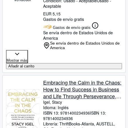
Condición: Usado - Aceptable
Usado -
Aceptable
EUR 5,15
Gastos de envío gratis
Gastos de envío gratis
Se envía dentro de Estados Unidos de
America
Se envía dentro de Estados Unidos de
America
Mostrar más
Añadir al carrito
Embracing the Calm in the Chaos:
How to Find Success in Business
and Life Through Perseverance,
Connection, and Collaboration
Igel, Stacy
Idioma: Inglés
ISBN 13:
9781400234936
ISBN 13:
9781400234936
Librería:
ThriftBooks-Atlanta, AUSTELL,