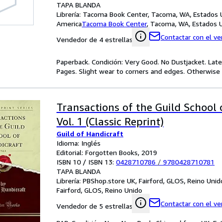
TAPA BLANDA
Librería:
Tacoma Book Center, Tacoma, WA, Estados 
America
Tacoma Book Center
,
Tacoma, WA, Estados 
Contactar con el v
Vendedor de 4 estrellas
Paperback. Condición: Very Good. No Dustjacket. Lat
Pages. Slight wear to corners and edges. Otherwise 
Transactions of the Guild School 
Vol. 1 (Classic Reprint)
Guild of Handicraft
Idioma: Inglés
Editorial: Forgotten Books, 2019
ISBN 10 / ISBN 13:
0428710786
/
9780428710781
TAPA BLANDA
Librería:
PBShop.store UK, Fairford, GLOS, Reino Unid
Fairford, GLOS, Reino Unido
Contactar con el v
Vendedor de 5 estrellas