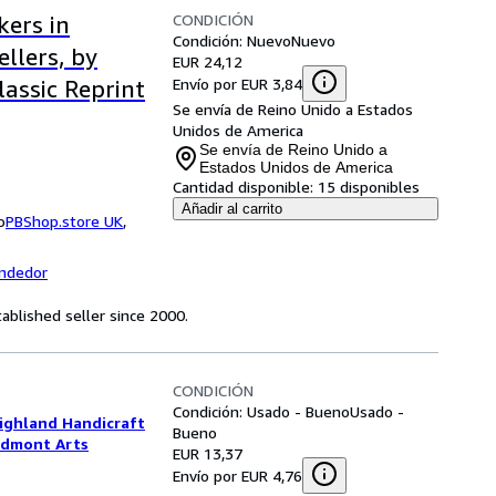
CONDICIÓN
kers in
Condición: Nuevo
Nuevo
llers, by
EUR 24,12
Envío por EUR 3,84
assic Reprint
Se envía de Reino Unido a Estados
Unidos de America
Se envía de Reino Unido a
Estados Unidos de America
Cantidad disponible:
15 disponibles
Añadir al carrito
o
PBShop.store UK
,
endedor
ablished seller since 2000.
CONDICIÓN
Condición: Usado - Bueno
Usado -
ighland Handicraft
Bueno
edmont Arts
EUR 13,37
Envío por EUR 4,76