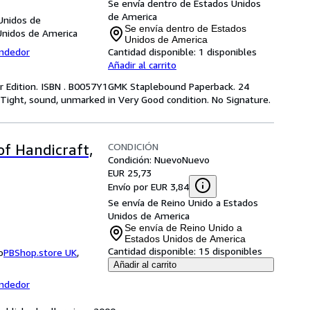
Se envía dentro de Estados Unidos
de America
Unidos de
Se envía dentro de Estados
Unidos de America
Unidos de America
endedor
Cantidad disponible:
1 disponibles
Añadir al carrito
er Edition. ISBN . B0057Y1GMK Staplebound Paperback. 24
Tight, sound, unmarked in Very Good condition. No Signature.
CONDICIÓN
of Handicraft,
Condición: Nuevo
Nuevo
EUR 25,73
Envío por EUR 3,84
Se envía de Reino Unido a Estados
Unidos de America
Se envía de Reino Unido a
Estados Unidos de America
Cantidad disponible:
15 disponibles
o
PBShop.store UK
,
Añadir al carrito
endedor