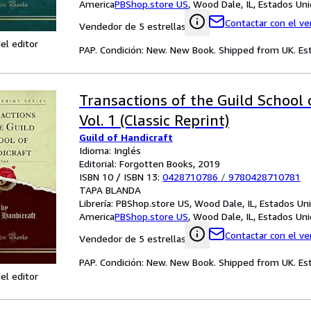
America
PBShop.store US
,
Wood Dale, IL, Estados Un
Contactar con el v
Vendedor de 5 estrellas
el editor
PAP. Condición: New. New Book. Shipped from UK. Est
Transactions of the Guild School 
Vol. 1 (Classic Reprint)
Guild of Handicraft
Idioma: Inglés
Editorial: Forgotten Books, 2019
ISBN 10 / ISBN 13:
0428710786
/
9780428710781
TAPA BLANDA
Librería:
PBShop.store US, Wood Dale, IL, Estados Un
America
PBShop.store US
,
Wood Dale, IL, Estados Un
Contactar con el v
Vendedor de 5 estrellas
PAP. Condición: New. New Book. Shipped from UK. Est
el editor