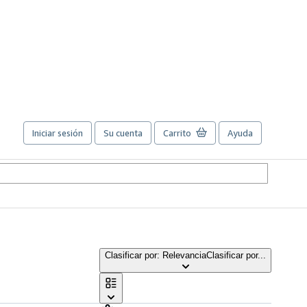
Iniciar sesión
Su cuenta
Carrito
Ayuda
Clasificar por: Relevancia
Clasificar por...