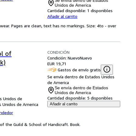
Se envía dentro de Estados
Unidos de America
Cantidad disponible:
1 disponibles
Añadir al carrito
ear. Pages are clean, text has no markings. Size: 4to - over
CONDICIÓN
l of
Condición: Nuevo
Nuevo
k)
EUR 19,71
Gastos de envío gratis
Se envía dentro de Estados Unidos
de America
Se envía dentro de Estados
Unidos de America
Cantidad disponible:
5 disponibles
os Unidos de
os Unidos de America
Añadir al carrito
endedor
of the Guild & School of Handicraft. Book.