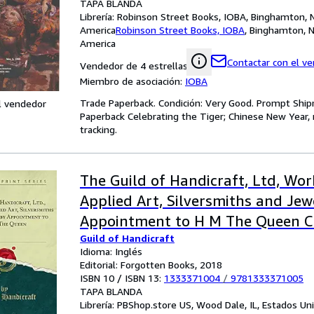
TAPA BLANDA
Librería:
Robinson Street Books, IOBA, Binghamton, 
America
Robinson Street Books, IOBA
,
Binghamton, N
America
Contactar con el v
Vendedor de 4 estrellas
Miembro de asociación:
IOBA
Trade Paperback. Condición: Very Good. Prompt Ship
l vendedor
Paperback Celebrating the Tiger; Chinese New Year,
tracking.
The Guild of Handicraft, Ltd, Wor
Applied Art, Silversmiths and Jewe
Appointment to H M The Queen Cl
Guild of Handicraft
Idioma: Inglés
Editorial: Forgotten Books, 2018
ISBN 10 / ISBN 13:
1333371004
/
9781333371005
TAPA BLANDA
Librería:
PBShop.store US, Wood Dale, IL, Estados Un