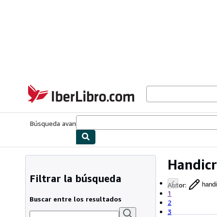
Pasar al contenido principal
IberLibro.com
Búsqueda avanzada
Colecciones
Libros antiguos
Arte y colecc
Handicr
Filtrar la búsqueda
Autor
:
handi
1
Buscar entre los resultados
2
3