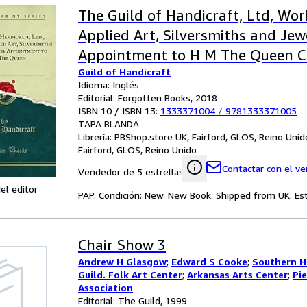
The Guild of Handicraft, Ltd, Wor
Applied Art, Silversmiths and Jewe
Appointment to H M The Queen Cl
Guild of Handicraft
Idioma: Inglés
Editorial: Forgotten Books, 2018
ISBN 10 / ISBN 13:
1333371004
/
9781333371005
TAPA BLANDA
Librería:
PBShop.store UK, Fairford, GLOS, Reino Unid
Fairford, GLOS, Reino Unido
Contactar con el v
Vendedor de 5 estrellas
el editor
PAP. Condición: New. New Book. Shipped from UK. Est
Chair Show 3
Andrew H Glasgow
;
Edward S Cooke
;
Southern H
Guild. Folk Art Center
;
Arkansas Arts Center
;
Pi
Association
Editorial: The Guild, 1999