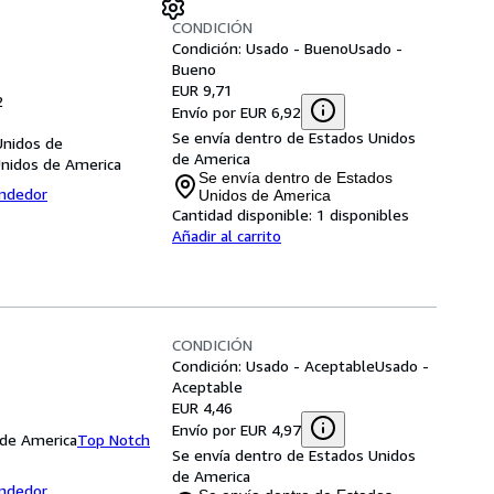
CONDICIÓN
Condición: Usado - Bueno
Usado -
Bueno
EUR 9,71
2
Envío por EUR 6,92
Se envía dentro de Estados Unidos
Unidos de
de America
Unidos de America
Se envía dentro de Estados
endedor
Unidos de America
Cantidad disponible:
1 disponibles
Añadir al carrito
CONDICIÓN
Condición: Usado - Aceptable
Usado -
Aceptable
EUR 4,46
Envío por EUR 4,97
 de America
Top Notch
Se envía dentro de Estados Unidos
de America
endedor