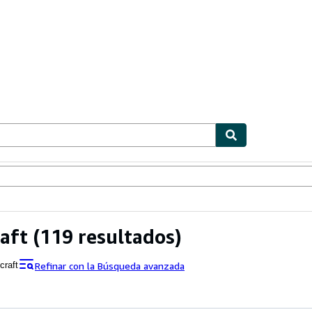
ionismo
Vendedores
Comenzar a vender
aft
(119 resultados)
Refinar con la Búsqueda avanzada
craft