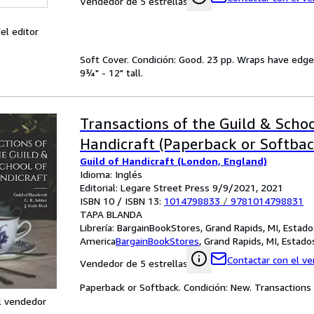
Vendedor de 5 estrellas
el editor
Soft Cover. Condición: Good. 23 pp. Wraps have edgew
9¾" - 12" tall.
Transactions of the Guild & Schoo
Handicraft (Paperback or Softbac
Guild of Handicraft (London, England)
Idioma: Inglés
Editorial: Legare Street Press 9/9/2021, 2021
ISBN 10 / ISBN 13:
1014798833
/
9781014798831
TAPA BLANDA
Librería:
BargainBookStores, Grand Rapids, MI, Estad
America
BargainBookStores
,
Grand Rapids, MI, Estad
Contactar con el v
Vendedor de 5 estrellas
Paperback or Softback. Condición: New. Transactions 
l vendedor