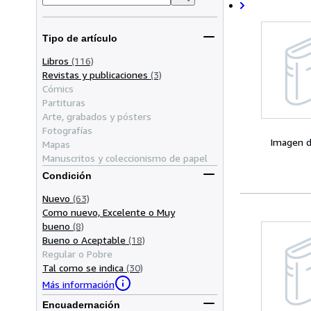
Tipo de artículo
Libros
(116)
Revistas y publicaciones
(3)
Cómics
Partituras
Arte, grabados y pósters
Fotografías
Imagen d
Mapas
Manuscritos y coleccionismo de papel
Condición
Nuevo
(63)
Como nuevo, Excelente o Muy
bueno
(8)
Bueno o Aceptable
(18)
Regular o Pobre
Tal como se indica
(30)
Más información
Encuadernación