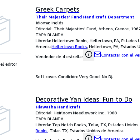
Greek Carpets
Their Majesties' Fund Handicraft Department
Idioma: Inglés
Editorial: Their Majesties' Fund, Athens, Greece, 196
TAPA BLANDA
Librería:
Hellertown Books, Hellertown, PA, Estados 
America
Hellertown Books
,
Hellertown, PA, Estados 
Contactar con el v
Vendedor de 4 estrellas
el editor
Soft cover. Condición: Very Good. No Dj.
Decorative Yan Ideas: Fun to Do
Hiawatha Handicraft
Editorial: Heirloom Needlework Inc., 1968
TAPA BLANDA
Librería:
Top Notch Books, Tolar, TX, Estados Unidos
Books
,
Tolar, TX, Estados Unidos de America
Contactar con el v