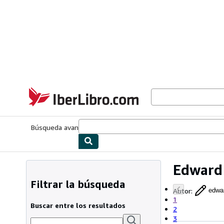
Pasar al contenido principal
IberLibro.com
Búsqueda avanzada
Colecciones
Libros antiguos
Arte y colecc
Edward
Filtrar la búsqueda
Autor
:
edwa
1
Buscar entre los resultados
2
3