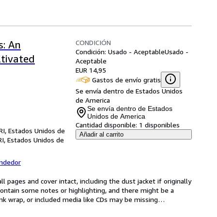
CONDICIÓN
s: An
Condición: Usado - Aceptable
Usado -
tivated
Aceptable
EUR 14,95
Gastos de envío gratis
Se envía dentro de Estados Unidos
de America
Se envía dentro de Estados
Unidos de America
Cantidad disponible:
1 disponibles
RI, Estados Unidos de
Añadir al carrito
RI, Estados Unidos de
endedor
l pages and cover intact, including the dust jacket if originally 
ntain some notes or highlighting, and there might be a 
rink wrap, or included media like CDs may be missing
…