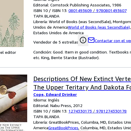
Editorial: Comstock Publishing Associates, 1986
ISBN 10 / ISBN 13:
0801493609
/
9780801493607
TAPA BLANDA
Librería:
World of Books (was SecondSale), Montgome
Unidos de America
World of Books (was SecondSale)
Estados Unidos de America
Contactar con el v
Vendedor de 5 estrellas
Condición: Good. Item in good condition. Textbooks 
el editor
etc. King, Bente Starcke (ilustrador).
Descriptions Of New Extinct Vert
The Upper Teritary And Dakota F
Cope, Edward Drinker
Idioma: Inglés
Editorial: Nabu Press, 2012
ISBN 10 / ISBN 13:
1274330173
/
9781274330178
TAPA BLANDA
Librería:
GreatBookPrices, Columbia, MD, Estados Uni
America
GreatBookPrices
,
Columbia, MD, Estados Uni