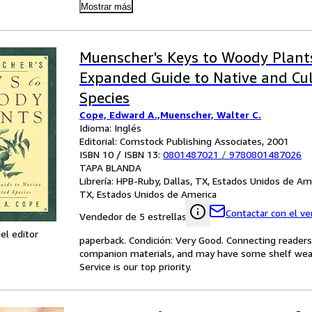
Mostrar más
Muenscher's Keys to Woody Plant
Expanded Guide to Native and Cul
Species
Cope, Edward A.,Muenscher, Walter C.
Idioma: Inglés
Editorial: Comstock Publishing Associates, 2001
ISBN 10 / ISBN 13:
0801487021
/
9780801487026
TAPA BLANDA
Librería:
HPB-Ruby, Dallas, TX, Estados Unidos de Am
TX, Estados Unidos de America
Contactar con el v
Vendedor de 5 estrellas
el editor
paperback. Condición: Very Good. Connecting reader
companion materials, and may have some shelf wear 
Service is our top priority.