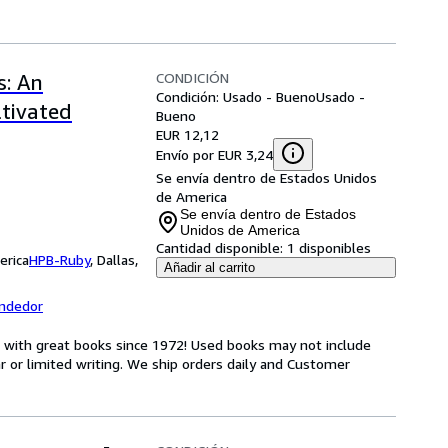
CONDICIÓN
s: An
Condición: Usado - Bueno
Usado -
tivated
Bueno
EUR 12,12
Envío por EUR 3,24
Se envía dentro de Estados Unidos
de America
Se envía dentro de Estados
Unidos de America
Cantidad disponible:
1 disponibles
erica
HPB-Ruby
,
Dallas,
Añadir al carrito
endedor
s with great books since 1972! Used books may not include
or limited writing. We ship orders daily and Customer