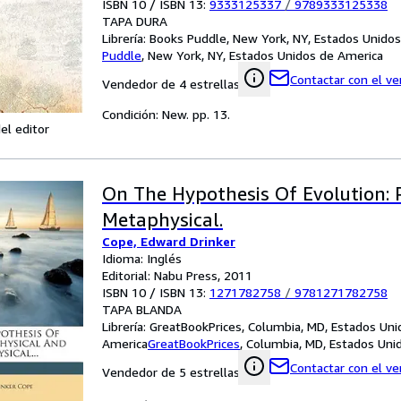
ISBN 10 / ISBN 13:
9333125337
/
9789333125338
TAPA DURA
Librería:
Books Puddle, New York, NY, Estados Unido
Puddle
,
New York, NY, Estados Unidos de America
Contactar con el v
Vendedor de 4 estrellas
Condición: New. pp. 13.
el editor
On The Hypothesis Of Evolution: 
Metaphysical.
Cope, Edward Drinker
Idioma: Inglés
Editorial: Nabu Press, 2011
ISBN 10 / ISBN 13:
1271782758
/
9781271782758
TAPA BLANDA
Librería:
GreatBookPrices, Columbia, MD, Estados Uni
America
GreatBookPrices
,
Columbia, MD, Estados Uni
Contactar con el v
Vendedor de 5 estrellas