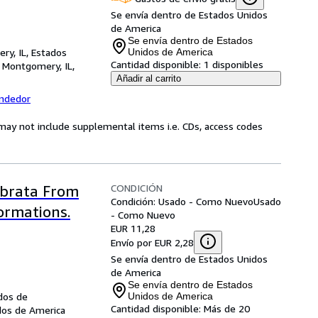
Se envía dentro de Estados Unidos
de America
Se envía dentro de Estados
ry, IL, Estados
Unidos de America
Cantidad disponible:
1 disponibles
,
Montgomery, IL,
Añadir al carrito
endedor
may not include supplemental items i.e. CDs, access codes
CONDICIÓN
ebrata From
Condición: Usado - Como Nuevo
Usado
ormations.
- Como Nuevo
EUR 11,28
Envío por EUR 2,28
Se envía dentro de Estados Unidos
de America
Se envía dentro de Estados
dos de
Unidos de America
Cantidad disponible:
Más de 20
dos de America