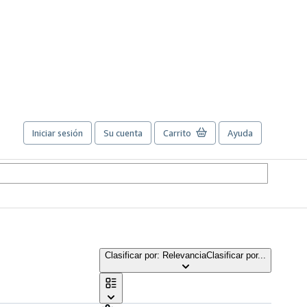
Iniciar sesión
Su cuenta
Carrito
Ayuda
Clasificar por: Relevancia
Clasificar por...