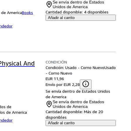
Se envía dentro de Estados
Unidos de America
Cantidad disponible:
4 disponibles
s de America
Books
Añadir al carrito
endedor
CONDICIÓN
Physical And
Condición: Usado - Como Nuevo
Usado
- Como Nuevo
EUR 11,96
Envío por EUR 2,28
Se envía dentro de Estados Unidos
de America
Se envía dentro de Estados
dos de
Unidos de America
Cantidad disponible:
Más de 20
dos de America
disponibles
endedor
Añadir al carrito