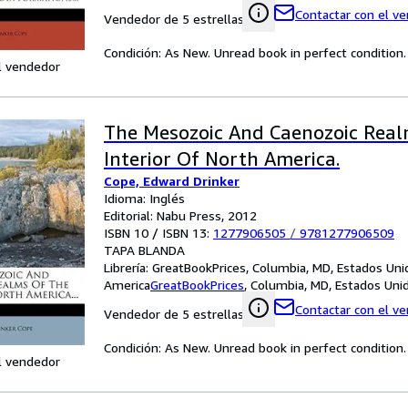
Contactar con el v
Vendedor de 5 estrellas
Condición: As New. Unread book in perfect condition.
l vendedor
The Mesozoic And Caenozoic Rea
Interior Of North America.
Cope, Edward Drinker
Idioma: Inglés
Editorial: Nabu Press, 2012
ISBN 10 / ISBN 13:
1277906505
/
9781277906509
TAPA BLANDA
Librería:
GreatBookPrices, Columbia, MD, Estados Uni
America
GreatBookPrices
,
Columbia, MD, Estados Uni
Contactar con el v
Vendedor de 5 estrellas
Condición: As New. Unread book in perfect condition.
l vendedor