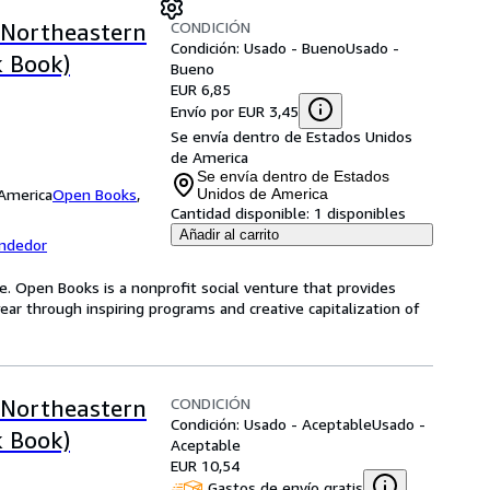
CONDICIÓN
f Northeastern
Condición: Usado - Bueno
Usado -
k Book)
Bueno
EUR 6,85
Envío por EUR 3,45
Se envía dentro de Estados Unidos
de America
Se envía dentro de Estados
 America
Open Books
,
Unidos de America
Cantidad disponible:
1 disponibles
Añadir al carrito
endedor
e. Open Books is a nonprofit social venture that provides
ear through inspiring programs and creative capitalization of
CONDICIÓN
f Northeastern
Condición: Usado - Aceptable
Usado -
k Book)
Aceptable
EUR 10,54
Gastos de envío gratis