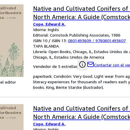
Native and Cultivated Conifers o
North America: A Guide (Comstoc
Cope, Edward A.
Idioma: Inglés
Editorial: Comstock Publishing Associates, 1986
ISBN 10 / ISBN 13:
0801493609
/
9780801493607
TAPA BLANDA
Librería:
Open Books, Chicago, IL, Estados Unidos de
Chicago, IL, Estados Unidos de America
Contactar con el v
Vendedor de 5 estrellas
paperback. Condición: Very Good. Light wear from ag
literacy experiences for thousands of readers each y
el editor
books. King, Bente Starcke (ilustrador).
Native and Cultivated Conifers o
North America: A Guide (Comstoc
Cope, Edward A.
Idioma: Inglés