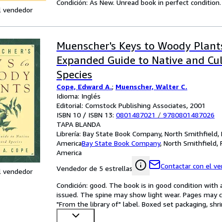
Condición: As New. Unread book in perfect condition.
l vendedor
Muenscher's Keys to Woody Plant
Expanded Guide to Native and Cul
Species
Cope, Edward A.
;
Muenscher, Walter C.
Idioma: Inglés
Editorial: Comstock Publishing Associates, 2001
ISBN 10 / ISBN 13:
0801487021
/
9780801487026
TAPA BLANDA
Librería:
Bay State Book Company, North Smithfield, 
America
Bay State Book Company
,
North Smithfield, 
America
Contactar con el v
Vendedor de 5 estrellas
l vendedor
Condición: good. The book is in good condition with al
issued. The spine may show light wear. Pages may co
"From the library of" label. Boxed set packaging, sh