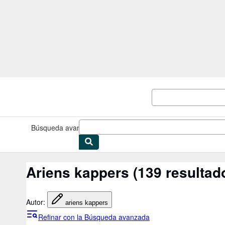
Pasar al contenido principal
IberLibro.com
Búsqueda avanzada
Colecciones
Libros antiguos
Arte y colec
Ariens kappers
(139 resultad
Autor
:
ariens kappers
Refinar con la Búsqueda avanzada