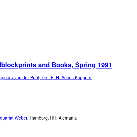
dblockprints and Books, Spring 1991
 Kappers-van der Peet, Drs. E. H. Ariens Kappers:
iquariat Weber
,
Hamburg, HH, Alemania