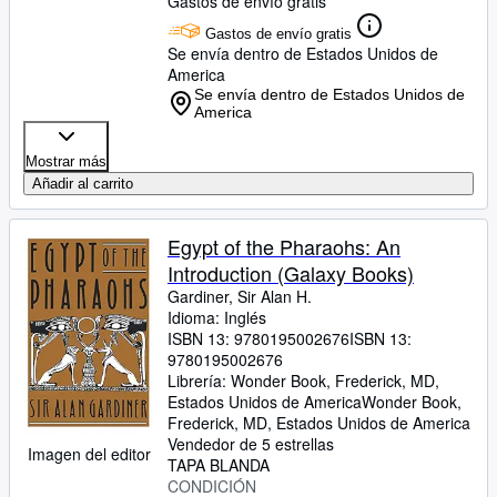
Gastos de envío gratis
Gastos de envío gratis
Se envía dentro de Estados Unidos de
America
Se envía dentro de Estados Unidos de
America
Mostrar más
Añadir al carrito
Egypt of the Pharaohs: An
Introduction (Galaxy Books)
Gardiner, Sir Alan H.
Idioma: Inglés
ISBN 13:
9780195002676
ISBN 13:
9780195002676
Librería:
Wonder Book, Frederick, MD,
Estados Unidos de America
Wonder Book
,
Frederick, MD, Estados Unidos de America
Vendedor de 5 estrellas
Imagen del editor
TAPA BLANDA
CONDICIÓN