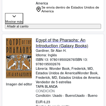
America
Se envía dentro de Estados Unidos de
America
Mostrar más
Añadir al carrito
Egypt of the Pharaohs: An
Introduction (Galaxy Books)
Gardiner, Sir Alan H.
Idioma: Inglés
ISBN 13:
9780195002676
ISBN 13:
9780195002676
Librería:
Wonder Book, Frederick, MD,
Estados Unidos de America
Wonder Book
,
Frederick, MD, Estados Unidos de America
Vendedor de 5 estrellas
Imagen del editor
TAPA BLANDA
CONDICIÓN
Condición: Usado - Bueno
Usado - Bueno
EUR 6,23