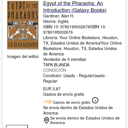
Colecciones
Egypt of the Pharaohs: An
Introduction (Galaxy Books)
Libros antiguos
Gardiner, Alan H.
Arte y coleccionismo
Idioma: Inglés
ISBN 13:
9780195002676
ISBN 13:
Vendedores
9780195002676
Librería:
Your Online Bookstore, Houston,
Comenzar a vender
TX, Estados Unidos de America
Your Online
Bookstore
,
Houston, TX, Estados Unidos
Ayuda
de America
Imagen del editor
Vendedor de 5 estrellas
CERRAR
TAPA BLANDA
CONDICIÓN
Condición: Usado - Regular
Usado -
Regular
EUR 3,87
Gastos de envío gratis
Gastos de envío gratis
Se envía dentro de Estados Unidos de
America
Se envía dentro de Estados Unidos de
America