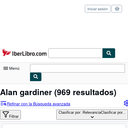
Iniciar sesión
Pasar al contenido principal
IberLibro.com
Menú
Mi cuenta
Alan gardiner
(969 resultados)
Consultar mis pedidos
Refinar con la Búsqueda avanzada
Cerrar sesión
Clasificar por: Relevancia
Clasificar por...
Filtrar
Búsqueda avanzada