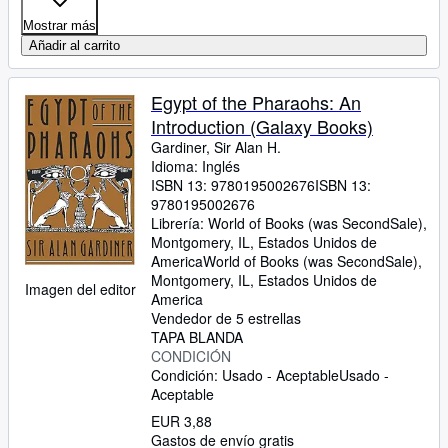
Mostrar más
Añadir al carrito
Egypt of the Pharaohs: An
Introduction (Galaxy Books)
Gardiner, Sir Alan H.
Idioma: Inglés
ISBN 13:
9780195002676
ISBN 13:
9780195002676
Librería:
World of Books (was SecondSale),
Montgomery, IL, Estados Unidos de
America
World of Books (was SecondSale)
,
Montgomery, IL, Estados Unidos de
Imagen del editor
America
Vendedor de 5 estrellas
TAPA BLANDA
CONDICIÓN
Condición: Usado - Aceptable
Usado -
Aceptable
EUR 3,88
Gastos de envío gratis