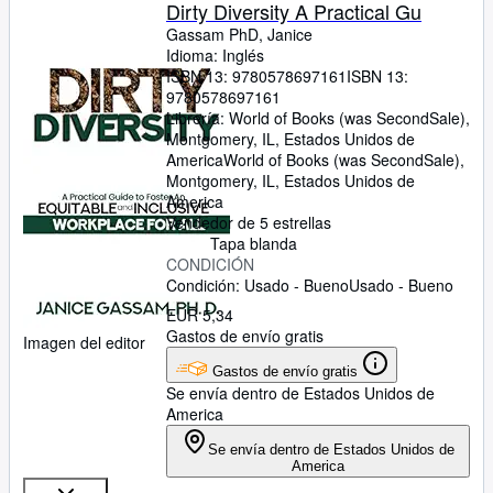
Colecciones
Dirty Diversity A Practical Gu
Gassam PhD, Janice
Libros antiguos
Idioma: Inglés
ISBN 13:
9780578697161
ISBN 13:
Arte y coleccionismo
9780578697161
Vendedores
Librería:
World of Books (was SecondSale),
Montgomery, IL, Estados Unidos de
Comenzar a vender
America
World of Books (was SecondSale)
,
Montgomery, IL, Estados Unidos de
Ayuda
America
Vendedor de 5 estrellas
CERRAR
Tapa blanda
CONDICIÓN
Condición: Usado - Bueno
Usado - Bueno
EUR 5,34
Gastos de envío gratis
Imagen del editor
Gastos de envío gratis
Se envía dentro de Estados Unidos de
America
Se envía dentro de Estados Unidos de
America