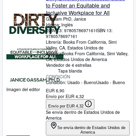
to Foster an Equitable and
Inclusive Workplace for All
Gassam PhD, Janice
Idioma: Inglés
ISBN 13:
9780578697161
ISBN 13:
9780578697161
Librería:
Books From California, Simi
Valley, CA, Estados Unidos de
America
Books From California
,
Simi Valley,
CA, Estados Unidos de America
Vendedor de 4 estrellas
Tapa blanda
CONDICIÓN
Condición: Usado - Bueno
Usado - Bueno
Imagen del editor
EUR 6,90
Envío por EUR 4,32
Envío por EUR 4,32
Se envía dentro de Estados Unidos de
America
Se envía dentro de Estados Unidos de
America