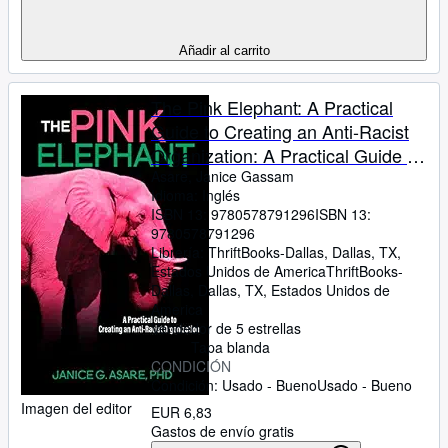
Añadir al carrito
The Pink Elephant: A Practical
Guide to Creating an Anti-Racist
Organization: A Practical Guide to
Creating an Anti-Racist: A
Asare, Janice Gassam
Idioma: Inglés
Practical Guide
ISBN 13:
9780578791296
ISBN 13:
9780578791296
Librería:
ThriftBooks-Dallas, Dallas, TX,
Estados Unidos de America
ThriftBooks-
Dallas
,
Dallas, TX, Estados Unidos de
America
Vendedor de 5 estrellas
Tapa blanda
CONDICIÓN
Condición: Usado - Bueno
Usado - Bueno
Imagen del editor
EUR 6,83
Gastos de envío gratis