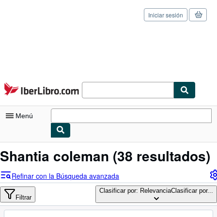
Iniciar sesión
Pasar al contenido principal
IberLibro.com
Menú
Mi cuenta
Shantia coleman
(38 resultados)
Consultar mis pedidos
Refinar con la Búsqueda avanzada
Cerrar sesión
Clasificar por: Relevancia
Clasificar por...
Filtrar
Búsqueda avanzada