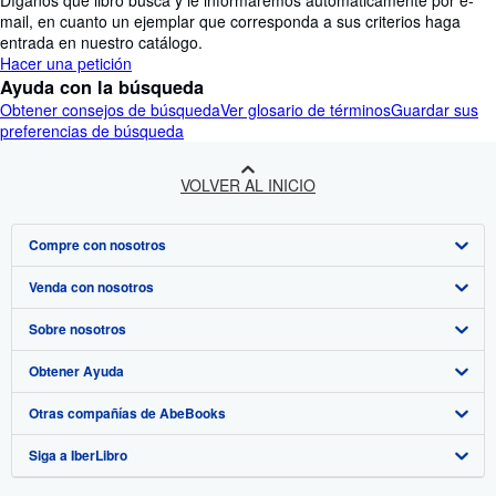
Díganos qué libro busca y le informaremos automáticamente por e-
mail, en cuanto un ejemplar que corresponda a sus criterios haga
entrada en nuestro catálogo.
Hacer una petición
Ayuda con la búsqueda
Obtener consejos de búsqueda
Ver glosario de términos
Guardar sus
preferencias de búsqueda
VOLVER AL INICIO
Compre con nosotros
Venda con nosotros
Búsqueda avanzada
Sobre nosotros
Colecciones
Comenzar a vender
Obtener Ayuda
Mi cuenta
Únase a nuestro programa de afiliados
Sobre IberLibro
Otras compañías de AbeBooks
Mis pedidos
Recomiende un vendedor
Medios
Preguntas frecuentes y guías
Siga a IberLibro
Ver carrito
Empleo
Atención al Cliente
AbeBooks.com