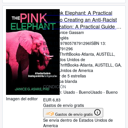
The Pink Elephant: A Practical
Guide to Creating an Anti-Racist
Organization: A Practical Guide to
Creating an Anti-Racist: A
Asare, Janice Gassam
Idioma: Inglés
Practical Guide
ISBN 13:
9780578791296
ISBN 13:
9780578791296
Librería:
ThriftBooks-Atlanta, AUSTELL,
GA, Estados Unidos de
America
ThriftBooks-Atlanta
,
AUSTELL, GA,
Estados Unidos de America
Vendedor de 5 estrellas
Tapa blanda
CONDICIÓN
Condición: Usado - Bueno
Usado - Bueno
Imagen del editor
EUR 6,83
Gastos de envío gratis
Gastos de envío gratis
Se envía dentro de Estados Unidos de
America