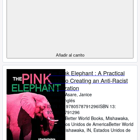
Añadir al carrito
The Pink Elephant : A Practical
Guide to Creating an Anti-Racist
Organization
Gassam Asare, Janice
Idioma: Inglés
ISBN 13:
9780578791296
ISBN 13:
9780578791296
Librería:
Better World Books, Mishawaka,
IN, Estados Unidos de America
Better World
Books
,
Mishawaka, IN, Estados Unidos de
America