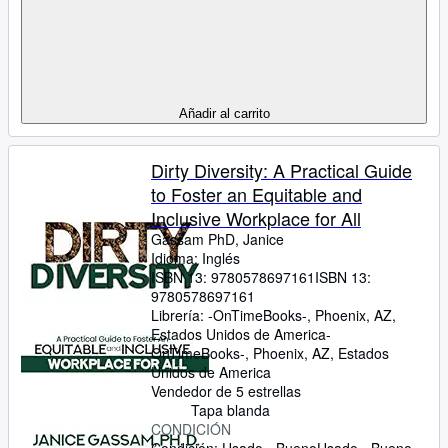
Añadir al carrito
Dirty Diversity: A Practical Guide
to Foster an Equitable and
Inclusive Workplace for All
Gassam PhD, Janice
Idioma: Inglés
ISBN 13:
9780578697161
ISBN 13:
9780578697161
Librería:
-OnTimeBooks-, Phoenix, AZ,
Estados Unidos de America
-
OnTimeBooks-
,
Phoenix, AZ, Estados
Unidos de America
Vendedor de 5 estrellas
Tapa blanda
CONDICIÓN