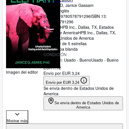
Asare PhD, Janice Gassam
Idioma: Inglés
ISBN 13:
9780578791296
ISBN 13:
9780578791296
Librería:
HPB Inc., Dallas, TX, Estados
Unidos de America
HPB Inc.
,
Dallas, TX,
Estados Unidos de America
Vendedor de 5 estrellas
Tapa blanda
CONDICIÓN
Condición: Usado - Bueno
Usado - Bueno
EUR 7,12
Imagen del editor
Envío por EUR 3,24
Envío por EUR 3,24
Se envía dentro de Estados Unidos de
America
Se envía dentro de Estados Unidos de
America
Mostrar más