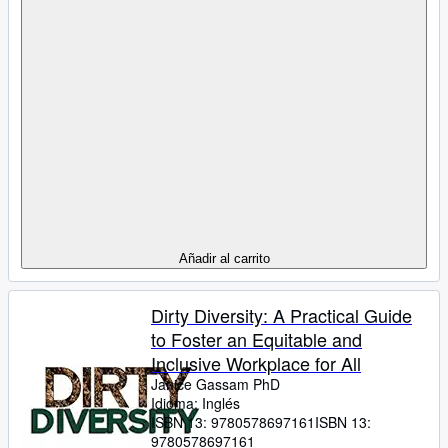
Añadir al carrito
Dirty Diversity: A Practical Guide
to Foster an Equitable and
Inclusive Workplace for All
Janice Gassam PhD
Idioma: Inglés
ISBN 13:
9780578697161
ISBN 13:
9780578697161