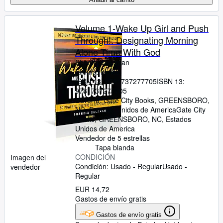
Volume 1-Wake Up Girl and Push
Through!: Designating Morning
Alone Time With God
Shantia Coleman
Idioma: Inglés
ISBN 13:
9781737277705
ISBN 13:
9781737277705
Librería:
Gate City Books, GREENSBORO,
NC, Estados Unidos de America
Gate City
Books
,
GREENSBORO, NC, Estados
Unidos de America
Vendedor de 5 estrellas
Tapa blanda
CONDICIÓN
Imagen del
Condición: Usado - Regular
Usado -
vendedor
Regular
EUR 14,72
Gastos de envío gratis
Gastos de envío gratis