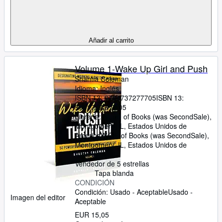
Añadir al carrito
Volume 1-Wake Up Girl and Push
Shantia Coleman
Idioma: Inglés
ISBN 13:
9781737277705
ISBN 13:
9781737277705
Librería:
World of Books (was SecondSale),
Montgomery, IL, Estados Unidos de
America
World of Books (was SecondSale)
,
Montgomery, IL, Estados Unidos de
America
Vendedor de 5 estrellas
Tapa blanda
CONDICIÓN
Condición: Usado - Aceptable
Usado -
Imagen del editor
Aceptable
EUR 15,05