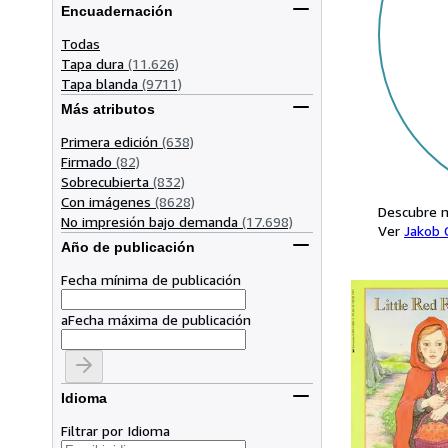
Encuadernación
Todas
Tapa dura
(11.626)
Tapa blanda
(9711)
Más atributos
Primera edición
(638)
Firmado
(82)
Sobrecubierta
(832)
Con imágenes
(8628)
Descubre m
No impresión bajo demanda
(17.698)
Ver
Jakob
Año de publicación
Fecha mínima de publicación
a
Fecha máxima de publicación
Idioma
Filtrar por Idioma