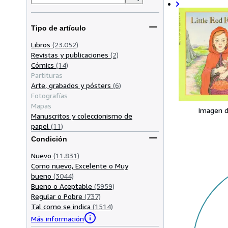
Tipo de artículo
Libros
(23.052)
Revistas y publicaciones
(2)
Cómics
(14)
Partituras
Arte, grabados y pósters
(6)
Fotografías
Mapas
Imagen d
Manuscritos y coleccionismo de
papel
(11)
Condición
Nuevo
(11.831)
Como nuevo, Excelente o Muy
bueno
(3044)
Bueno o Aceptable
(5959)
Regular o Pobre
(737)
Tal como se indica
(1514)
Más información