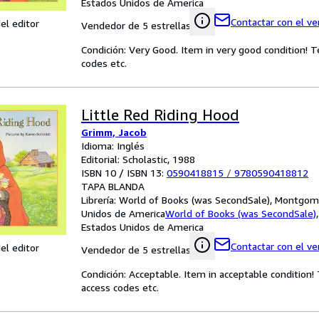
Estados Unidos de America
Contactar con el v
el editor
Vendedor de 5 estrellas
Condición: Very Good. Item in very good condition! 
codes etc.
Little Red Riding Hood
Grimm, Jacob
Idioma: Inglés
Editorial: Scholastic, 1988
ISBN 10 / ISBN 13:
0590418815
/
9780590418812
TAPA BLANDA
Librería:
World of Books (was SecondSale), Montgome
Unidos de America
World of Books (was SecondSale)
Estados Unidos de America
Contactar con el v
el editor
Vendedor de 5 estrellas
Condición: Acceptable. Item in acceptable condition
access codes etc.