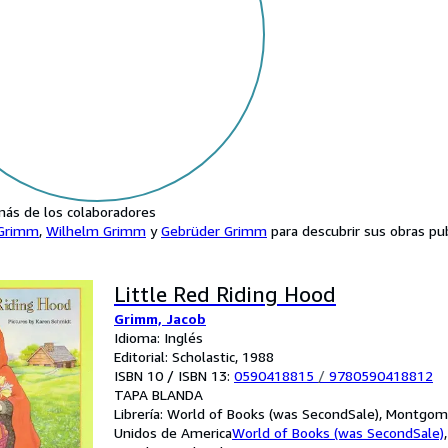
ás de los colaboradores
 Grimm
,
Wilhelm Grimm
y
Gebrüder Grimm
para descubrir sus obras pub
Little Red Riding Hood
Grimm, Jacob
Idioma: Inglés
Editorial: Scholastic, 1988
ISBN 10 / ISBN 13:
0590418815
/
9780590418812
TAPA BLANDA
Librería:
World of Books (was SecondSale), Montgome
Unidos de America
World of Books (was SecondSale)