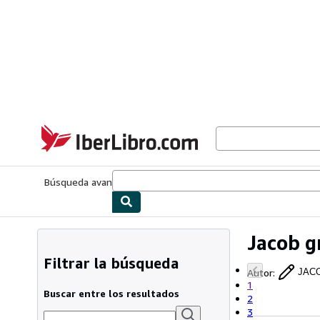
Pasar al contenido principal
IberLibro.com
Búsqueda avanzada
Colecciones
Libros antiguos
Arte y colecc
Jacob 
Filtrar la búsqueda
Autor
:
JAC
1
Buscar entre los resultados
2
3