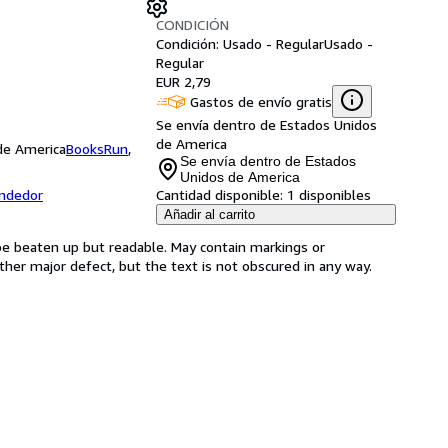
CONDICIÓN
Condición: Usado - Regular
Usado -
Regular
EUR 2,79
Gastos de envío gratis
Se envía dentro de Estados Unidos
de America
 de America
BooksRun
,
Se envía dentro de Estados
Unidos de America
endedor
Cantidad disponible:
1 disponibles
Añadir al carrito
 be beaten up but readable. May contain markings or
 other major defect, but the text is not obscured in any way.