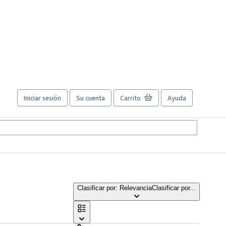
Iniciar sesión
Su cuenta
Carrito
Ayuda
Clasificar por: Relevancia
Clasificar por...