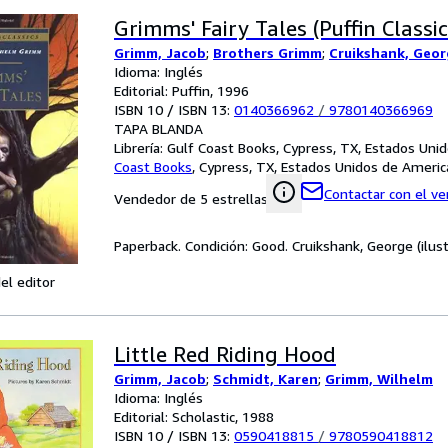
Grimms' Fairy Tales (Puffin Classic
Grimm, Jacob
;
Brothers Grimm
;
Cruikshank, Georg
Idioma: Inglés
Editorial: Puffin, 1996
ISBN 10 / ISBN 13:
0140366962
/
9780140366969
TAPA BLANDA
Librería:
Gulf Coast Books, Cypress, TX, Estados Uni
Coast Books
,
Cypress, TX, Estados Unidos de Americ
Contactar con el v
Vendedor de 5 estrellas
Paperback. Condición: Good. Cruikshank, George (ilust
el editor
Little Red Riding Hood
Grimm, Jacob
;
Schmidt, Karen
;
Grimm, Wilhelm
Idioma: Inglés
Editorial: Scholastic, 1988
ISBN 10 / ISBN 13:
0590418815
/
9780590418812