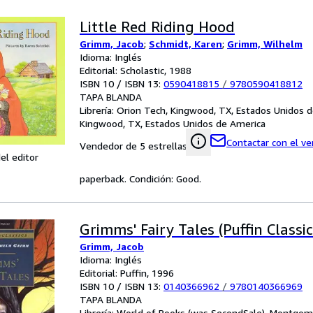
Little Red Riding Hood
Grimm, Jacob
;
Schmidt, Karen
;
Grimm, Wilhelm
Idioma: Inglés
Editorial: Scholastic, 1988
ISBN 10 / ISBN 13:
0590418815
/
9780590418812
TAPA BLANDA
Librería:
Orion Tech, Kingwood, TX, Estados Unidos 
Kingwood, TX, Estados Unidos de America
Contactar con el v
Vendedor de 5 estrellas
el editor
paperback. Condición: Good.
Grimms' Fairy Tales (Puffin Classic
Grimm, Jacob
Idioma: Inglés
Editorial: Puffin, 1996
ISBN 10 / ISBN 13:
0140366962
/
9780140366969
TAPA BLANDA
Librería:
World of Books (was SecondSale), Montgome