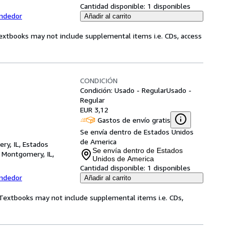
Cantidad disponible:
1 disponibles
endedor
Añadir al carrito
Textbooks may not include supplemental items i.e. CDs, access
CONDICIÓN
Condición: Usado - Regular
Usado -
Regular
EUR 3,12
Gastos de envío gratis
Se envía dentro de Estados Unidos
de America
ry, IL, Estados
Se envía dentro de Estados
,
Montgomery, IL,
Unidos de America
Cantidad disponible:
1 disponibles
endedor
Añadir al carrito
! Textbooks may not include supplemental items i.e. CDs,