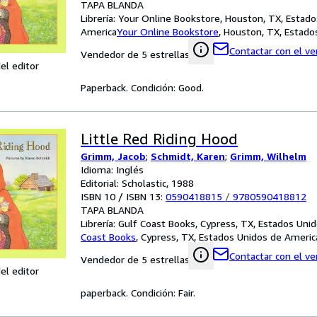
TAPA BLANDA
Librería:
Your Online Bookstore, Houston, TX, Estado
America
Your Online Bookstore
,
Houston, TX, Estado
Contactar con el v
Vendedor de 5 estrellas
el editor
Paperback. Condición: Good.
Little Red Riding Hood
Grimm, Jacob
;
Schmidt, Karen
;
Grimm, Wilhelm
Idioma: Inglés
Editorial: Scholastic, 1988
ISBN 10 / ISBN 13:
0590418815
/
9780590418812
TAPA BLANDA
Librería:
Gulf Coast Books, Cypress, TX, Estados Uni
Coast Books
,
Cypress, TX, Estados Unidos de Americ
Contactar con el v
Vendedor de 5 estrellas
el editor
paperback. Condición: Fair.