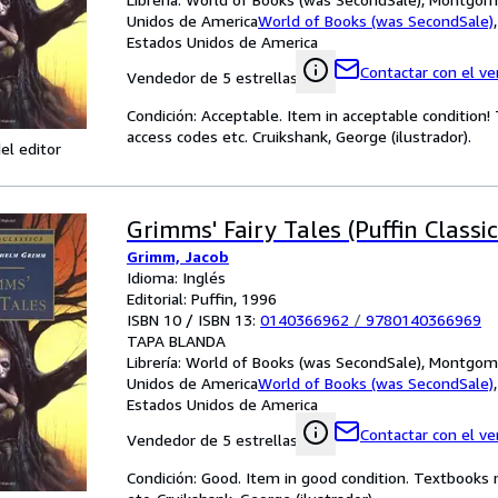
Unidos de America
World of Books (was SecondSale)
Estados Unidos de America
Contactar con el v
Vendedor de 5 estrellas
Condición: Acceptable. Item in acceptable condition
access codes etc. Cruikshank, George (ilustrador).
el editor
Grimms' Fairy Tales (Puffin Classic
Grimm, Jacob
Idioma: Inglés
Editorial: Puffin, 1996
ISBN 10 / ISBN 13:
0140366962
/
9780140366969
TAPA BLANDA
Librería:
World of Books (was SecondSale), Montgome
Unidos de America
World of Books (was SecondSale)
Estados Unidos de America
Contactar con el v
Vendedor de 5 estrellas
Condición: Good. Item in good condition. Textbooks 