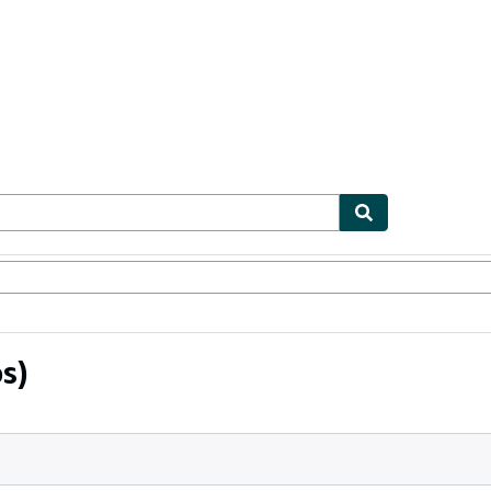
ionismo
Vendedores
Comenzar a vender
s)