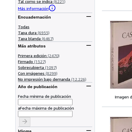
Tal como se indica
(6221)
Más información
Encuadernación
Todas
Tapa dura
(6955)
Tapa blanda
(6467)
Más atributos
Primera edición
(2470)
Firmado
(1527)
Sobrecubierta
(1097)
Con imágenes
(8299)
No impresión bajo demanda
(12.226)
Año de publicación
Fecha mínima de publicación
Imagen d
a
Fecha máxima de publicación
Idioma