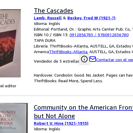
The Cascades
Lamb, Russell
&
Beckey, Fred W (1921-?)
Idioma: Inglés
Editorial: Portland, Or. : Graphic Arts Center Pub. Co,
ISBN 10 / ISBN 13:
0912856785
/
9780912856780
TAPA DURA
Librería:
ThriftBooks-Atlanta, AUSTELL, GA, Estados
America
ThriftBooks-Atlanta
,
AUSTELL, GA, Estados 
Contactar con el v
Vendedor de 5 estrellas
Hardcover. Condición: Good. No Jacket. Pages can ha
ThriftBooks: Read More, Spend Less.
el editor
Community on the American Front
but Not Alone
Robert V. Hine (1921-1915)
Idioma: Inglés