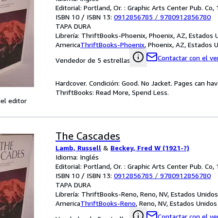
Editorial: Portland, Or. : Graphic Arts Center Pub. Co,
ISBN 10 / ISBN 13:
0912856785
/
9780912856780
TAPA DURA
Librería:
ThriftBooks-Phoenix, Phoenix, AZ, Estados 
America
ThriftBooks-Phoenix
,
Phoenix, AZ, Estados 
Contactar con el v
Vendedor de 5 estrellas
Hardcover. Condición: Good. No Jacket. Pages can ha
ThriftBooks: Read More, Spend Less.
el editor
The Cascades
Lamb, Russell
&
Beckey, Fred W (1921-?)
Idioma: Inglés
Editorial: Portland, Or. : Graphic Arts Center Pub. Co,
ISBN 10 / ISBN 13:
0912856785
/
9780912856780
TAPA DURA
Librería:
ThriftBooks-Reno, Reno, NV, Estados Unidos
America
ThriftBooks-Reno
,
Reno, NV, Estados Unidos
Contactar con el v