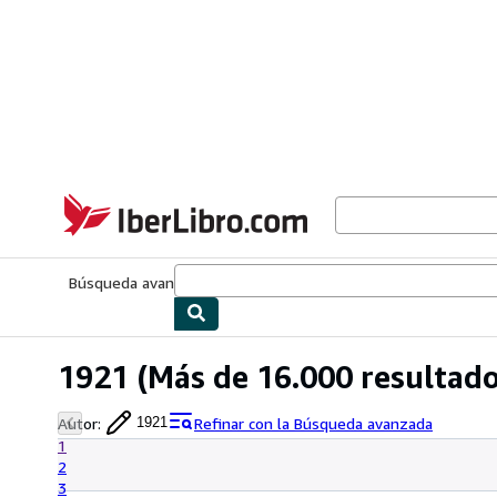
Pasar al contenido principal
IberLibro.com
Búsqueda avanzada
Colecciones
Libros antiguos
Arte y colecc
1921
(Más de 16.000 resultado
Autor
:
Refinar con la Búsqueda avanzada
1921
1
2
3