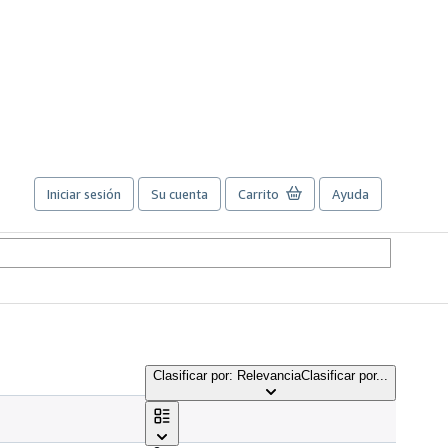
Iniciar sesión
Su cuenta
Carrito
Ayuda
Clasificar por: Relevancia
Clasificar por...