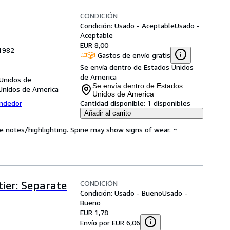
CONDICIÓN
Condición: Usado - Aceptable
Usado -
Aceptable
EUR 8,00
 1982
Gastos de envío gratis
Se envía dentro de Estados Unidos
de America
 Unidos de
Se envía dentro de Estados
Unidos de America
Unidos de America
endedor
Cantidad disponible:
1 disponibles
Añadir al carrito
ve notes/highlighting. Spine may show signs of wear. ~
CONDICIÓN
ier: Separate
Condición: Usado - Bueno
Usado -
Bueno
EUR 1,78
Envío por EUR 6,06