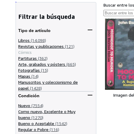
Buscar entre lo
Filtrar la búsqueda
Tipo de artículo
Libros
(14.098)
Revistas y publicaciones
(121)
Cómics
Partituras
(362)
Arte, grabados y pósters
(665)
Fotografías
(15)
Mapas
(14)
Manuscritos y coleccionismo de
papel
(1428)
Imagen de
Condición
Nuevo
(7554)
Como nuevo, Excelente o Muy
bueno
(1270)
Bueno o Aceptable
(1542)
Regular o Pobre
(116)