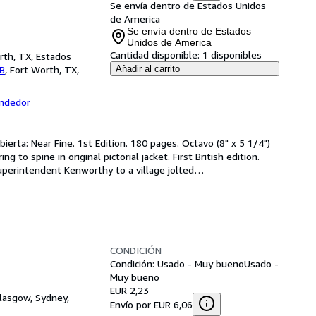
Se envía dentro de Estados Unidos
de America
Se envía dentro de Estados
Unidos de America
Cantidad disponible:
1 disponibles
rth, TX, Estados
AB
,
Fort Worth, TX,
Añadir al carrito
endedor
ierta: Near Fine. 1st Edition. 180 pages. Octavo (8" x 5 1/4") 
g to spine in original pictorial jacket. First British edition. 
perintendent Kenworthy to a village jolted
…
CONDICIÓN
Condición: Usado - Muy bueno
Usado -
Muy bueno
EUR 2,23
Glasgow, Sydney,
Envío por EUR 6,06