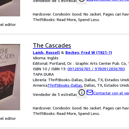
Vendedor de 5 estrellas
Hardcover. Condición: Good. No Jacket. Pages can ha
ThriftBooks: Read More, Spend Less.
el editor
The Cascades
Lamb, Russell
&
Beckey, Fred W (1921-?)
Idioma: Inglés
Editorial: Portland, Or. : Graphic Arts Center Pub. Co,
ISBN 10 / ISBN 13:
0912856785
/
9780912856780
TAPA DURA
Librería:
ThriftBooks-Dallas, Dallas, TX, Estados Uni
America
ThriftBooks-Dallas
,
Dallas, TX, Estados Uni
Contactar con el v
Vendedor de 5 estrellas
Hardcover. Condición: Good. No Jacket. Pages can ha
ThriftBooks: Read More, Spend Less.
el editor