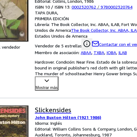
Editorial: Collins, London, 1986
ISBN 10 / ISBN 13:
0002320762
/
9780002320764
TAPA DURA
PRIMERA EDICIÓN
Librería:
The Book Collector, Inc. ABAA, ILAB, Fort Wo
Unidos de America
The Book Collector, Inc. ABAA, IL
Estados Unidos de America
Contactar con el v
Vendedor de 5 estrellas
l vendedor
Miembro de asociación:
ABAA
,
TXBA
,
IOBA
,
ILAB
Hardcover. Condición: Near Fine. Estado de la sobrecub
bound in original publisher's red cloth with gilt letterin
The murder of schoolteacher Henry Gower brings Su
Mostrar más
Slickensides
John Buxton Hilton (1921 1986)
Idioma: Inglés
Editorial: William Collins Sons & Company, London, 
Auckland, Toronto, Johannesburg, 1987