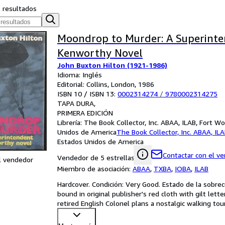
s resultados
Moondrop to Murder: A Superint
Kenworthy Novel
John Buxton Hilton (1921-1986)
Idioma: Inglés
Editorial: Collins, London, 1986
ISBN 10 / ISBN 13:
0002314274
/
9780002314275
TAPA DURA
PRIMERA EDICIÓN
Librería:
The Book Collector, Inc. ABAA, ILAB, Fort Wo
Unidos de America
The Book Collector, Inc. ABAA, IL
Estados Unidos de America
Contactar con el v
Vendedor de 5 estrellas
l vendedor
Miembro de asociación:
ABAA
,
TXBA
,
IOBA
,
ILAB
Hardcover. Condición: Very Good. Estado de la sobrecu
bound in original publisher's red cloth with gilt letter
retired English Colonel plans a nostalgic walking tou