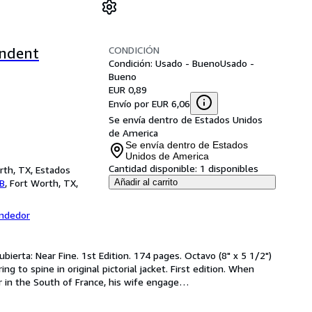
CONDICIÓN
endent
Condición: Usado - Bueno
Usado -
Bueno
EUR 0,89
Envío por EUR 6,06
Se envía dentro de Estados Unidos
de America
Se envía dentro de Estados
Unidos de America
Cantidad disponible:
1 disponibles
rth, TX, Estados
AB
,
Fort Worth, TX,
Añadir al carrito
endedor
bierta: Near Fine. 1st Edition. 174 pages. Octavo (8" x 5 1/2") 
ing to spine in original pictorial jacket. First edition. When 
r in the South of France, his wife engage
…