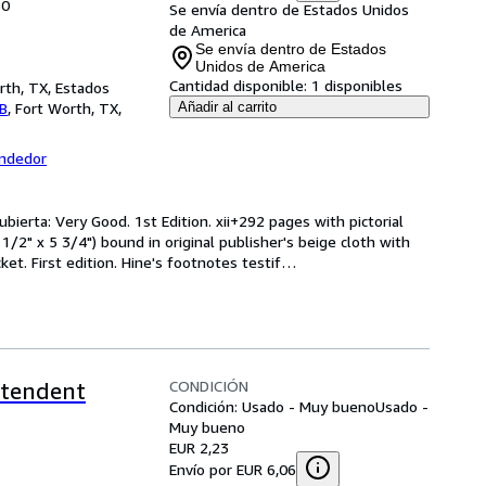
80
Se envía dentro de Estados Unidos
de America
Se envía dentro de Estados
Unidos de America
Cantidad disponible:
1 disponibles
rth, TX, Estados
AB
,
Fort Worth, TX,
Añadir al carrito
endedor
bierta: Very Good. 1st Edition. xii+292 pages with pictorial 
1/2" x 5 3/4") bound in original publisher's beige cloth with 
cket. First edition. Hine's footnotes testif
…
CONDICIÓN
ntendent
Condición: Usado - Muy bueno
Usado -
Muy bueno
EUR 2,23
Envío por EUR 6,06