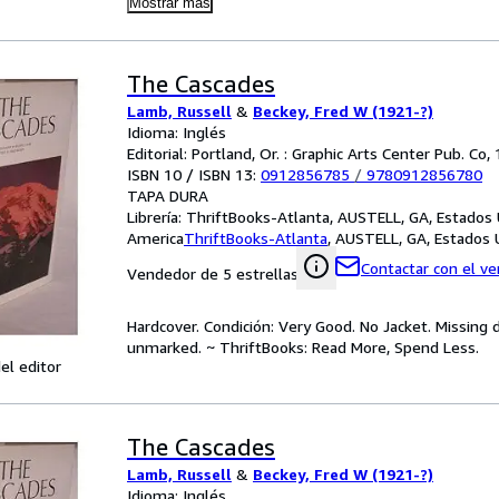
Mostrar más
The Cascades
Lamb, Russell
&
Beckey, Fred W (1921-?)
Idioma: Inglés
Editorial: Portland, Or. : Graphic Arts Center Pub. Co,
ISBN 10 / ISBN 13:
0912856785
/
9780912856780
TAPA DURA
Librería:
ThriftBooks-Atlanta, AUSTELL, GA, Estados
America
ThriftBooks-Atlanta
,
AUSTELL, GA, Estados 
Contactar con el v
Vendedor de 5 estrellas
Hardcover. Condición: Very Good. No Jacket. Missing 
unmarked. ~ ThriftBooks: Read More, Spend Less.
el editor
The Cascades
Lamb, Russell
&
Beckey, Fred W (1921-?)
Idioma: Inglés