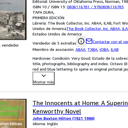
Editorial: University of Oklahoma Press, Norman, 19
ISBN 10 / ISBN 13:
0806116781
/
9780806116785
TAPA DURA
PRIMERA EDICIÓN
Librería:
The Book Collector, Inc. ABAA, ILAB, Fort Wo
Unidos de America
The Book Collector, Inc. ABAA, IL
Estados Unidos de America
Contactar con el v
Vendedor de 5 estrellas
l vendedor
Miembro de asociación:
ABAA
,
TXBA
,
IOBA
,
ILAB
Hardcover. Condición: Very Good. Estado de la sobrecu
title, photographs, bibliography and index. Octavo (8 
red and blue lettering to spine in original pictorial ja
Mostrar más
The Innocents at Home: A Superi
Kenworthy Novel
John Buxton Hilton (1921 1986)
Idioma: Inglés