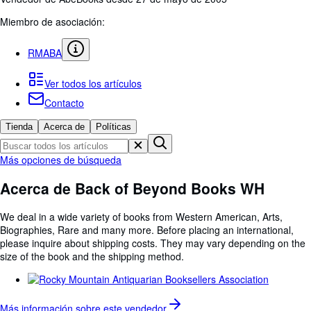
Colecciones
Miembro de asociación:
Libros antiguos
Arte y coleccionismo
RMABA
Vendedores
Ver todos los artículos
Comenzar a vender
Contacto
Ayuda
Tienda
Acerca de
Políticas
CERRAR
Más opciones de búsqueda
Acerca de Back of Beyond Books WH
We deal in a wide variety of books from Western American, Arts,
Biographies, Rare and many more. Before placing an international,
please inquire about shipping costs. They may vary depending on the
size of the book and the shipping method.
Más información sobre este
vendedor