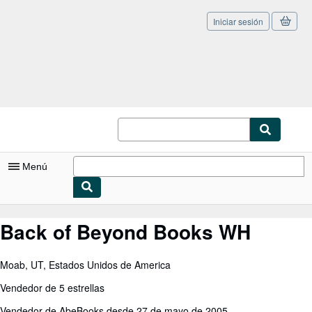
Iniciar sesión
Pasar al contenido principal
IberLibro.com
Menú
Mi cuenta
Back of Beyond Books WH
Consultar mis pedidos
Moab, UT, Estados Unidos de America
Cerrar sesión
Vendedor de 5 estrellas
Búsqueda avanzada
Vendedor de AbeBooks desde 27 de mayo de 2005