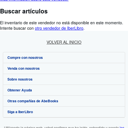
Buscar artículos
El inventario de este vendedor no está disponible en este momento.
Intente buscar con
otro vendedor de IberLibro
.
VOLVER AL INICIO
Compre con nosotros
Venda con nosotros
Búsqueda avanzada
Sobre nosotros
Colecciones
Comenzar a vender
Obtener Ayuda
Mi cuenta
Únase a nuestro programa de afiliados
Sobre IberLibro
Otras compañías de AbeBooks
Mis pedidos
Recomiende un vendedor
Medios
Preguntas frecuentes y guías
Siga a IberLibro
Ver carrito
Empleo
Atención al Cliente
AbeBooks.com
Política de Privacidad
AbeBooks.co.uk
Utilizando la página web, usted confirma que ha leído, entendido y acepta
los