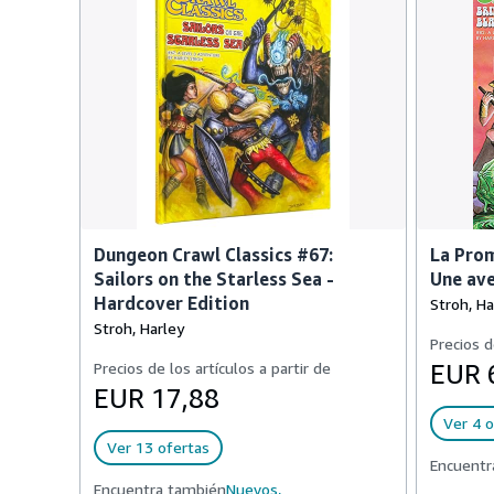
Dungeon Crawl Classics #67:
La Prom
Sailors on the Starless Sea -
Une ave
Hardcover Edition
Stroh, Ha
Stroh, Harley
Precios d
Precios de los artículos a partir de
EUR 
EUR 17,88
Ver 4 o
Ver 13 ofertas
Encuentr
Encuentra también
Nuevos,