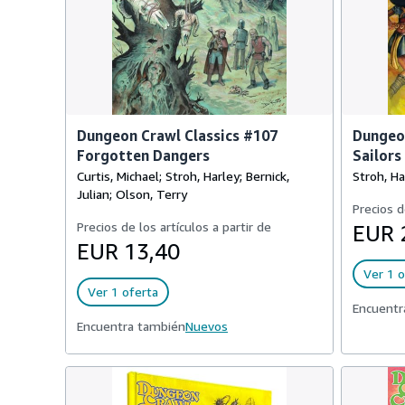
Dungeon Crawl Classics #107
Dungeon
Forgotten Dangers
Sailors
Curtis, Michael; Stroh, Harley; Bernick,
Stroh, Ha
Julian; Olson, Terry
Precios d
Precios de los artículos a partir de
EUR 
EUR 13,40
Ver 1 o
Ver 1 oferta
Encuentr
Encuentra también
Nuevos