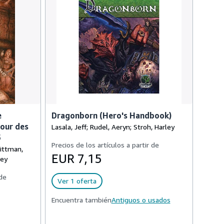
e
Dragonborn (Hero's Handbook)
pour des
Lasala, Jeff; Rudel, Aeryn; Stroh, Harley
5
Precios de los artículos a partir de
Bittman,
EUR 7,15
ley
 de
Ver 1 oferta
Encuentra también
Antiguos o usados