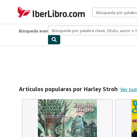
Pasar al contenido principal
IberLibro.com
Búsqueda avanzada
Colecciones
Libros antiguos
Arte y colecc
Artículos populares por Harley Stroh
Ver tod