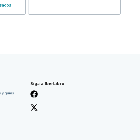
usados
Siga a IberLibro
 y guías