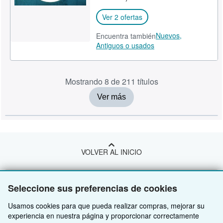
Ver 2 ofertas
Nuevos,
Encuentra también
Antiguos o usados
Mostrando 8 de 211 títulos
Ver más
VOLVER AL INICIO
Compre con nosotros
Seleccione sus preferencias de cookies
Venda con nosotros
Búsqueda avanzada
Usamos cookies para que pueda realizar compras, mejorar su
experiencia en nuestra página y proporcionar correctamente
Sobre nosotros
Colecciones
Comenzar a vender