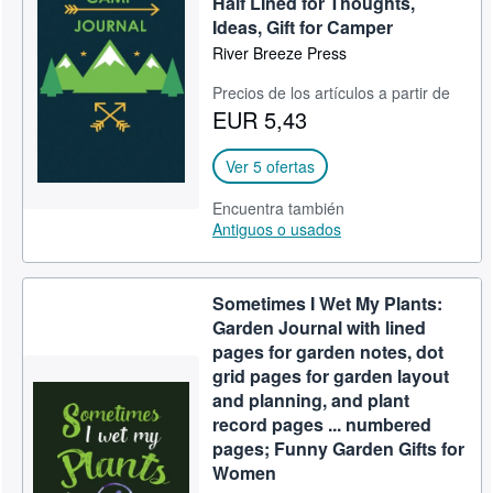
Half LIned for Thoughts,
Ideas, Gift for Camper
CERRAR
River Breeze Press
Precios de los artículos a partir de
EUR 5,43
Ver 5 ofertas
Encuentra también
Antiguos o usados
Sometimes I Wet My Plants:
Garden Journal with lined
pages for garden notes, dot
grid pages for garden layout
and planning, and plant
record pages ... numbered
pages; Funny Garden Gifts for
Women