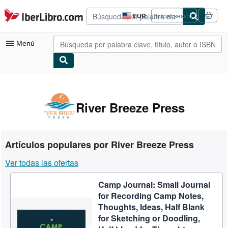
Pasar al contenido principal
IberLibro.com
EUR
Iniciar sesión
Preferencias
de
compra
Menú
del
sitio.
Mi cuenta
Consultar mis pedidos
River Breeze Press
Búsqueda avanzada
Colecciones
Artículos populares por River Breeze Press
Libros antiguos
Ver todas las ofertas
Arte y coleccionismo
Camp Journal: Small Journal
Vendedores
for Recording Camp Notes,
Comenzar a vender
Thoughts, Ideas, Half Blank
for Sketching or Doodling,
Ayuda