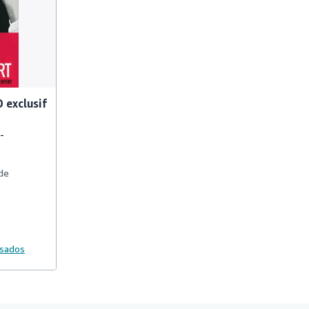
D exclusif
-
 de
usados