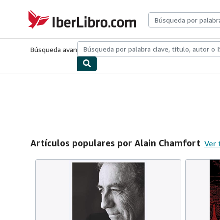
Pasar al contenido principal
IberLibro.com
Búsqueda avanzada
Colecciones
Libros antiguos
Arte y colecc
Artículos populares por Alain Chamfort
Ver 