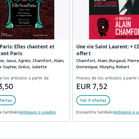
Paris: Elles chantent et
Une vie Saint Laurent: + C
ent Paris
offert
ane; Jaoui, Agnès; Chamfort, Alain;
Chamfort, Alain; Burgaud, Pierre
 Sophie; Gréco, Juliette
Dominique; Murphy, Robert
e los artículos a partir de
Precios de los artículos a partir
3,50
EUR 7,52
fertas
Ver 9 ofertas
a también
Antiguos o usados
Encuentra también
Antiguos o 