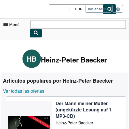
Pasar al contenido principal
IberLibro.com
EUR
Iniciar sesión
Preferencias
de
compra
Menú
del
sitio.
Mi cuenta
Consultar mis pedidos
HB
Heinz-Peter Baecker
Cerrar sesión
Búsqueda avanzada
Artículos populares por Heinz-Peter Baecker
Colecciones
Ver todas las ofertas
Libros antiguos
Der Mann meiner Mutter
Arte y coleccionismo
(ungekürzte Lesung auf 1
Vendedores
MP3-CD)
Heinz-Peter Baecker
Comenzar a vender