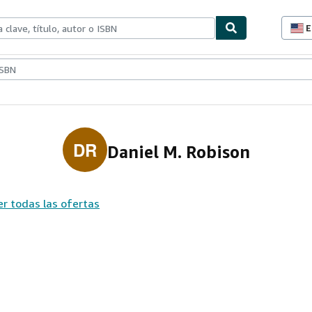
E
P
d
c
ionismo
Vendedores
Comenzar a vender
d
s
DR
Daniel M. Robison
er todas las ofertas