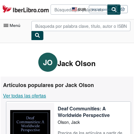
Pasar al contenido principal
IberLibro.com
EUR
Iniciar sesión
Preferencias
de
compra
Menú
del
sitio.
Mi cuenta
Consultar mis pedidos
JO
Jack Olson
Búsqueda avanzada
Colecciones
Artículos populares por Jack Olson
Libros antiguos
Ver todas las ofertas
Arte y coleccionismo
Deaf Communities: A
Vendedores
Worldwide Perspective
Comenzar a vender
Olson, Jack
Ayuda
Precios de los artículos a partir de