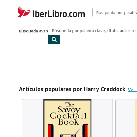
Pasar al contenido principal
IberLibro.com
Búsqueda avanzada
Colecciones
Libros antiguos
Arte y colecc
Artículos populares por Harry Craddock
Ver 