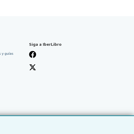
Siga a IberLibro
 y guías