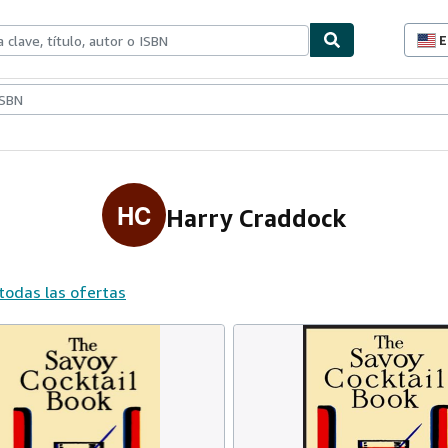
E
P
d
c
ionismo
Vendedores
Comenzar a vender
d
s
HC
Harry Craddock
todas las ofertas