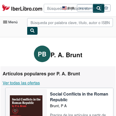
Pasar al contenido principal
IberLibro.com
EUR
Iniciar sesión
Preferencias
de
compra
Menú
del
sitio.
Mi cuenta
Consultar mis pedidos
PB
P. A. Brunt
Búsqueda avanzada
Colecciones
Artículos populares por P. A. Brunt
Libros antiguos
Ver todas las ofertas
Arte y coleccionismo
Social Conflicts in the Roman
Vendedores
Republic
Comenzar a vender
Brunt, P A
Ayuda
Precios de los artículos a partir de