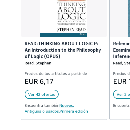
READ:THINKING ABOUT LOGIC P:
Relevan
An Introduction to the Philosophy
Examina
of Logic (OPUS)
Inferen
Read, Stephen
Read, St
Precios de los artículos a partir de
Precios d
EUR 6,17
EUR 
Ver 42 ofertas
Ver 2 o
Encuentra también
Nuevos,
Encuentr
Antiguos o usados,
Primera edición