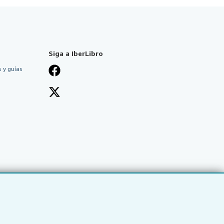
Siga a IberLibro
 y guías