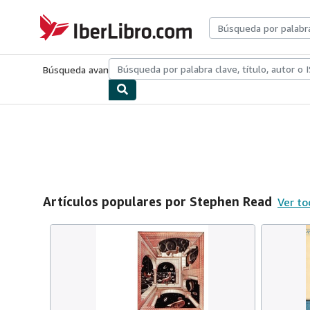
Pasar al contenido principal
IberLibro.com
Búsqueda avanzada
Colecciones
Libros antiguos
Arte y colecc
Artículos populares por Stephen Read
Ver to