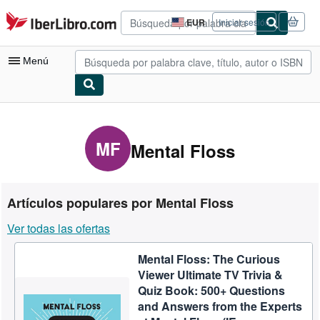
Pasar al contenido principal
IberLibro.com
EUR
Iniciar sesión
Preferencias
de
compra
Menú
del
sitio.
Mi cuenta
Consultar mis pedidos
MF
Mental Floss
Búsqueda avanzada
Colecciones
Artículos populares por Mental Floss
Libros antiguos
Ver todas las ofertas
Arte y coleccionismo
Mental Floss: The Curious
Vendedores
Viewer Ultimate TV Trivia &
Comenzar a vender
Quiz Book: 500+ Questions
and Answers from the Experts
Ayuda