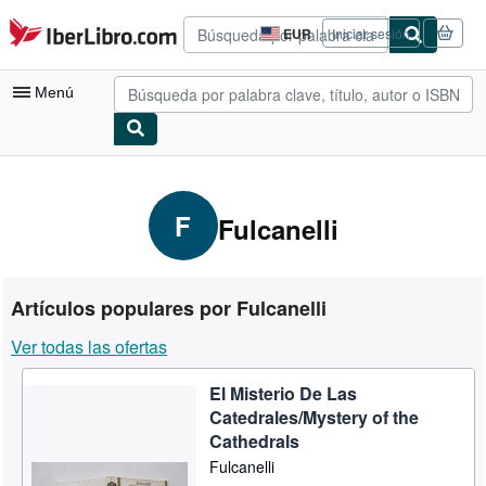
Pasar al contenido principal
IberLibro.com
EUR
Iniciar sesión
Preferencias
de
compra
Menú
del
sitio.
Mi cuenta
Consultar mis pedidos
F
Fulcanelli
Búsqueda avanzada
Colecciones
Artículos populares por Fulcanelli
Libros antiguos
Ver todas las ofertas
Arte y coleccionismo
El Misterio De Las
Vendedores
Catedrales/Mystery of the
Comenzar a vender
Cathedrals
Fulcanelli
Ayuda