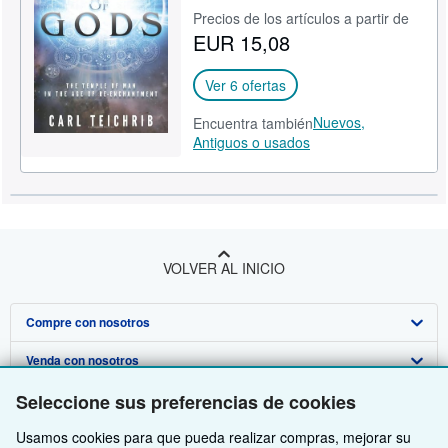
Precios de los artículos a partir de
CERRAR
EUR 15,08
Ver 6 ofertas
Nuevos,
Encuentra también
Antiguos o usados
VOLVER AL INICIO
Compre con nosotros
Venda con nosotros
Búsqueda avanzada
Seleccione sus preferencias de cookies
Sobre nosotros
Colecciones
Comenzar a vender
Usamos cookies para que pueda realizar compras, mejorar su
Obtener Ayuda
Mi cuenta
Únase a nuestro programa de afiliados
Sobre IberLibro