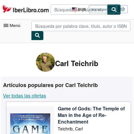
Pasar al contenido principal
IberLibro.com
EUR
Iniciar sesión
Preferencias
de
compra
Menú
del
sitio.
Mi cuenta
Consultar mis pedidos
Carl Teichrib
Búsqueda avanzada
Colecciones
Artículos populares por Carl Teichrib
Libros antiguos
Ver todas las ofertas
Arte y coleccionismo
Game of Gods: The Temple of
Vendedores
Man in the Age of Re-
Comenzar a vender
Enchantment
Teichrib, Carl
Ayuda