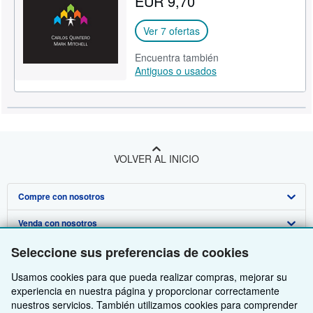
EUR 9,70
Ver 7 ofertas
Encuentra también
Antiguos o usados
VOLVER AL INICIO
Compre con nosotros
Venda con nosotros
Búsqueda avanzada
Seleccione sus preferencias de cookies
Sobre nosotros
Colecciones
Comenzar a vender
Usamos cookies para que pueda realizar compras, mejorar su
Obtener Ayuda
Mi cuenta
Únase a nuestro programa de afiliados
Sobre IberLibro
experiencia en nuestra página y proporcionar correctamente
Otras compañías de AbeBooks
Mis pedidos
Recomiende un vendedor
Medios
Preguntas frecuentes y guías
nuestros servicios. También utilizamos cookies para comprender