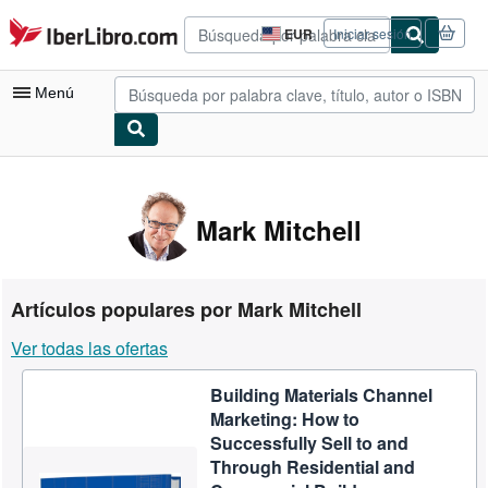
Pasar al contenido principal
IberLibro.com
EUR
Iniciar sesión
Preferencias
de
compra
Menú
del
sitio.
Mi cuenta
Consultar mis pedidos
Mark Mitchell
Búsqueda avanzada
Colecciones
Artículos populares por Mark Mitchell
Libros antiguos
Ver todas las ofertas
Arte y coleccionismo
Building Materials Channel
Vendedores
Marketing: How to
Comenzar a vender
Successfully Sell to and
Through Residential and
Ayuda