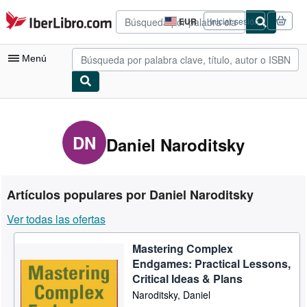
Pasar al contenido principal
IberLibro.com
EUR
Iniciar sesión
Preferencias
de
compra
Menú
del
sitio.
Mi cuenta
Consultar mis pedidos
DN
Daniel Naroditsky
Búsqueda avanzada
Colecciones
Artículos populares por Daniel Naroditsky
Libros antiguos
Ver todas las ofertas
Arte y coleccionismo
Mastering Complex
Vendedores
Endgames: Practical Lessons,
Comenzar a vender
Critical Ideas & Plans
Naroditsky, Daniel
Ayuda