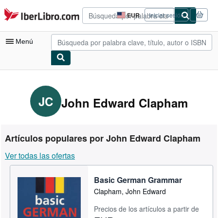
Pasar al contenido principal
IberLibro.com
EUR
Iniciar sesión
Preferencias
de
compra
Menú
del
sitio.
Mi cuenta
Consultar mis pedidos
JC
John Edward Clapham
Búsqueda avanzada
Colecciones
Artículos populares por John Edward Clapham
Libros antiguos
Ver todas las ofertas
Arte y coleccionismo
Basic German Grammar
Vendedores
Clapham, John Edward
Comenzar a vender
Precios de los artículos a partir de
Ayuda