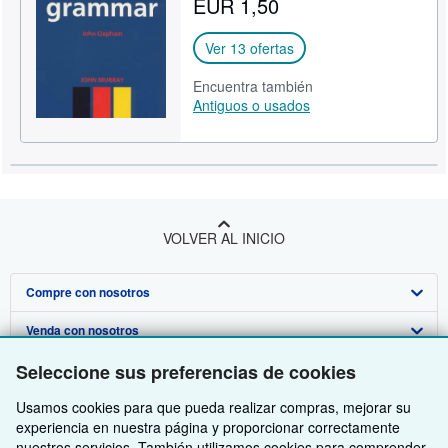
EUR 1,50
CERRAR
Ver 13 ofertas
Encuentra también
Antiguos o usados
VOLVER AL INICIO
Compre con nosotros
Venda con nosotros
Búsqueda avanzada
Seleccione sus preferencias de cookies
Sobre nosotros
Colecciones
Comenzar a vender
Usamos cookies para que pueda realizar compras, mejorar su
Obtener Ayuda
Mi cuenta
Únase a nuestro programa de afiliados
Sobre IberLibro
experiencia en nuestra página y proporcionar correctamente
Otras compañías de AbeBooks
Mis pedidos
Recomiende un vendedor
Medios
Preguntas frecuentes y guías
nuestros servicios. También utilizamos cookies para comprender