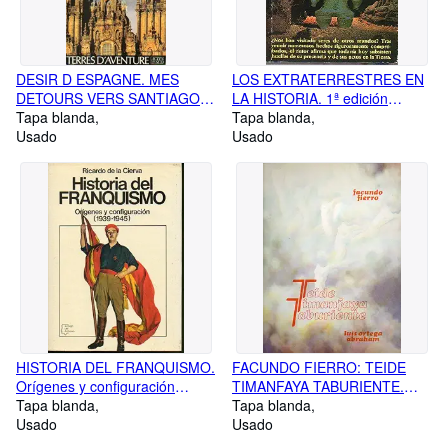
DESIR D ESPAGNE. MES
LOS EXTRATERRESTRES EN
DETOURS VERS SANTIAGO.
LA HISTORIA. 1ª edición
Traduit du néerlandais par
Tapa blanda
española. Trad. J. Ayma Mayol.
Tapa blanda
Anne-Marie de Both-Duez.
Usado
Usado
HISTORIA DEL FRANQUISMO.
FACUNDO FIERRO: TEIDE
Orígenes y configuración
TIMANFAYA TABURIENTE.
(1939-1945). 1ª edición.
Tapa blanda
POEMA DEL VOLCÁN.
Tapa blanda
Usado
Dedicado por Facundo Fierro y
Usado
Luis Ortega Abraham (Madrid,