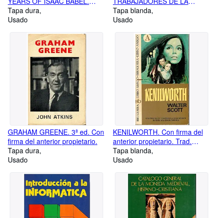
YEARS OF ISAAC BABEL.
TRABAJADORES DE LA
Introduction by Anne Frydman.
Tapa dura
ECONOMÍA SUMERGIDA.
Tapa blanda
Forewrod by Grace Paley.
Usado
Usado
Trans. Anne Frydman / Robert
L .Busch.
GRAHAM GREENE. 3ª ed. Con
KENILWORTH. Con firma del
firma del anterior propietario.
anterior propietario. Trad.
Tapa dura
Ignacio Roger.
Tapa blanda
Usado
Usado