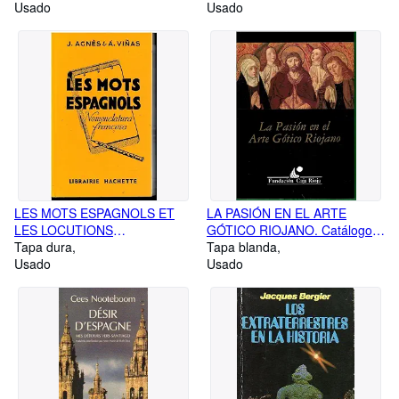
Usado
edición española. Trad. Ana
Usado
Herrera.
LES MOTS ESPAGNOLS ET
LA PASIÓN EN EL ARTE
LES LOCUTIONS
GÓTICO RIOJANO. Catálogo
ESPAGNOLES GRUPÉS D
Tapa dura
de la exposición celebrada en
Tapa blanda
APRÈS LE SENS.
Usado
el Centro Cultural Caja de La
Usado
Nomenclatura francesa.
Rioja entre el 29 de marzo y el
15 de abril de 1996.