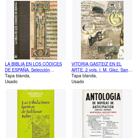
1988).
LA BIBLIA EN LOS CÓDICES
VITORIA GASTEIZ EN EL
DE ESPAÑA. Selección
ARTE. 2 vols. I. M. Glez. San
realizada por. Prólogo de José
Tapa blanda
Román: La ciudad como Arte;
Tapa blanda
Camón Aznar.
Usado
Amelia Baldeón: Prehistoria;
Usado
Eusebio Gil Zubillaga:
Protohistoria y Romanización;
Agustín Azkarate:
Tardoantigüedad; J. Javier
López de Ocáriz: Románico:
Lucía Lahoz: Gótico. II. P. L.
Echeverría Goñi:
Renacimiento; J. J. Vélez
Chaurri: Barroco; F. Tabar: