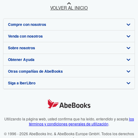
VOLVER AL INICIO
Compre con nosotros
Venda con nosotros
Búsqueda avanzada
Sobre nosotros
Colecciones
Comenzar a vender
Obtener Ayuda
Mi cuenta
Únase a nuestro programa de afiliados
Sobre IberLibro
Otras compañías de AbeBooks
Mis pedidos
Recomiende un vendedor
Medios
Preguntas frecuentes y guías
Siga a IberLibro
Ver carrito
Empleo
Atención al Cliente
AbeBooks.com
Política de Privacidad
AbeBooks.co.uk
Preferencias de cookies
AbeBooks.de
Aviso de cookies
AbeBooks.fr
Utilizando la página web, usted confirma que ha leído, entendido y acepta
los
términos y condiciones generales de utilización
.
Accesibilidad
AbeBooks.it
© 1996 - 2026 AbeBooks Inc. & AbeBooks Europe GmbH. Todos los derechos