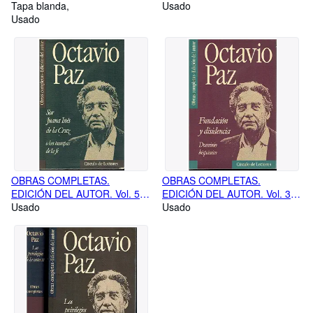
GENERACIONES Y
Tapa blanda
Usado
SEMBLANZAS. DOMINIO
Usado
MEXICANO.
OBRAS COMPLETAS.
OBRAS COMPLETAS.
EDICIÓN DEL AUTOR. Vol. 5.
EDICIÓN DEL AUTOR. Vol. 3.
SOR JUANA INÉS DE LA
Usado
FUNDACIÓN Y DISIDENCIA.
Usado
CRUZ O LAS TRAMPAS DE LA
DOMINIO HISPÁNICO.
FE.