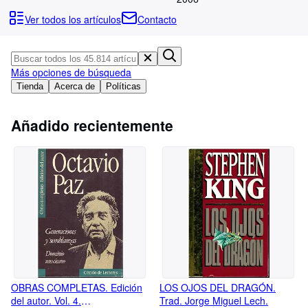
Colecciones
Ver todos los artículos
Contacto
Libros antiguos
Arte y coleccionismo
Más opciones de búsqueda
Vendedores
Tienda
Acerca de
Políticas
Comenzar a vender
Añadido recientemente
Ayuda
CERRAR
OBRAS COMPLETAS. Edición
LOS OJOS DEL DRAGÓN.
del autor. Vol. 4.
Trad. Jorge Miguel Lech.