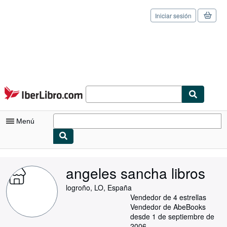
Iniciar sesión
Pasar al contenido principal
IberLibro.com
Menú
Mi cuenta
angeles sancha libros
Consultar mis pedidos
logroño, LO, España
Cerrar sesión
Vendedor de 4 estrellas
Vendedor de AbeBooks
Búsqueda avanzada
desde 1 de septiembre de
2006