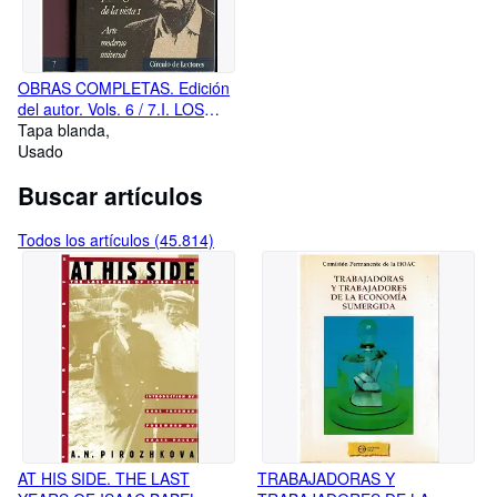
OBRAS COMPLETAS. Edición
del autor. Vols. 6 / 7.I. LOS
PRIVILEGIOS DE LA VISTA, 1.
Tapa blanda
ARTE MODERNO UNIVERSAL.
Usado
II. LOS PRIVILEGIOS DE LA
Buscar artículos
VISTA, 2. ARTE DE MÉXICO.
Todos los artículos (45.814)
AT HIS SIDE. THE LAST
TRABAJADORAS Y