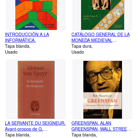
INTRODUCCIÓN A LA
CATÁLOGO GENERAL DE LA
INFORMÁTICA.
MONEDA MEDIEVAL
Tapa blanda
HISPANO-CRISTIANA. DESDE
Tapa dura
Usado
EL SIGLO IX AL XVI. 1ª
Usado
edición. Con firma del anterior
propietario.
LA SERVANTE DU SEIGNEUR.
GREENSPAN. ALAN
Avant-propos de G.
GREENSPAN, WALL STREET
Chantraine. Trad. Madi Lépine.
Tapa blanda
Y LA ECONOMÍA MUNDIAL.1ª
Tapa blanda