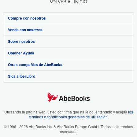
VOLVER AL INICIO
Compre con nosotros
Venda con nosotros
Búsqueda avanzada
Sobre nosotros
Colecciones
Comenzar a vender
Obtener Ayuda
Mi cuenta
Únase a nuestro programa de afiliados
Sobre IberLibro
Otras compañías de AbeBooks
Mis pedidos
Recomiende un vendedor
Medios
Preguntas frecuentes y guías
Siga a IberLibro
Ver carrito
Empleo
Atención al Cliente
AbeBooks.com
Política de Privacidad
AbeBooks.co.uk
Preferencias de cookies
AbeBooks.de
Aviso de cookies
AbeBooks.fr
Utilizando la página web, usted confirma que ha leído, entendido y acepta
los
términos y condiciones generales de utilización
.
Accesibilidad
AbeBooks.it
© 1996 - 2026 AbeBooks Inc. & AbeBooks Europe GmbH. Todos los derechos
reservados.
AbeBooks Aus/NZ