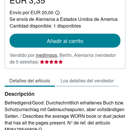
EUR 3,35
EUR
Envío por EUR 20,00
3,35
Más
Se envía de Alemania a Estados Unidos de America
información
sobre
Cantidad disponible: 1 disponibles
las
tarifas
de
Añadir al carrito
envío
Vendido por
medimops
,
Berlin, Alemania
(vendedor
Calificación
de 5 estrellas)
del
vendedor:
Detalles del artículo
Los detalles del vendedor
5
de
Descripción
5
estrellas
Befriedigend/Good: Durchschnittlich erhaltenes Buch bzw.
Schutzumschlag mit Gebrauchsspuren, aber vollständigen
Seiten. / Describes the average WORN book or dust jacket
that has all the pages present.
N° de ref. del artículo
M08479546808-G