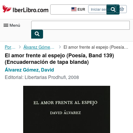
Pasar al contenido principal
IberLibro.com
EUR
Iniciar sesión
Preferencias
de
compra
Menú
del
sitio.
Mi cuenta
Portada
Álvarez Gómez, David
El amor frente al espejo (Poesía, Band 139)
El amor frente al espejo (Poesía, Band 139)
Consultar mis pedidos
(Encuadernación de tapa blanda)
Búsqueda avanzada
Álvarez Gómez, David
Editorial:
Libertarias Prodhufi, 2008
Colecciones
Libros antiguos
Arte y coleccionismo
Vendedores
Comenzar a vender
Ayuda