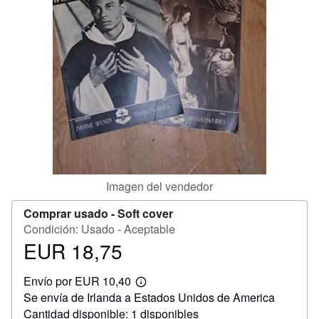
CERRAR
Imagen del vendedor
Comprar usado -
Soft cover
Condición: Usado - Aceptable
EUR 18,75
Precio
EUR
Envío por EUR 10,40
18,75
Más
Se envía de Irlanda a Estados Unidos de America
información
sobre
Cantidad disponible: 1 disponibles
las