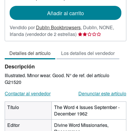
tarifas
de
Añadir al carrito
envío
Vendido por
Dublin Bookbrowsers
,
Dublin, NONE,
Calificación
Irlanda
(vendedor de 2 estrellas)
del
vendedor:
Detalles del artículo
Los detalles del vendedor
2
de
Descripción
5
estrellas
Illustrated. Minor wear. Good.
N° de ref. del artículo
G21520
Contactar al vendedor
Denunciar este artículo
Título
The Word 4 Issues September -
December 1962
Editor
Divine Word Missionaries,