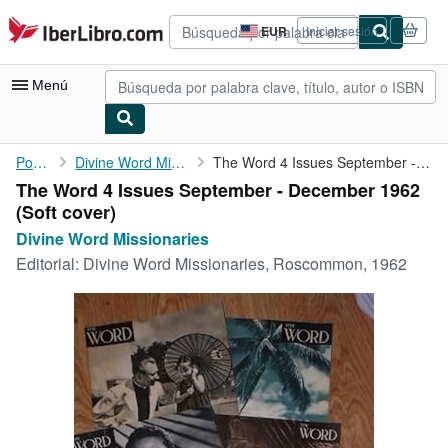
Pasar al contenido principal
IberLibro.com
EUR
Iniciar sesión
Preferencias
de
compra
Menú
del
sitio.
Mi cuenta
Portada
Divine Word Missionaries
The Word 4 Issues September - December 1962
The Word 4 Issues September - December 1962
Consultar mis pedidos
(Soft cover)
Búsqueda avanzada
Divine Word Missionaries
Editorial:
Divine Word Missionaries, Roscommon, 1962
Colecciones
Libros antiguos
Arte y coleccionismo
Vendedores
Comenzar a vender
Ayuda