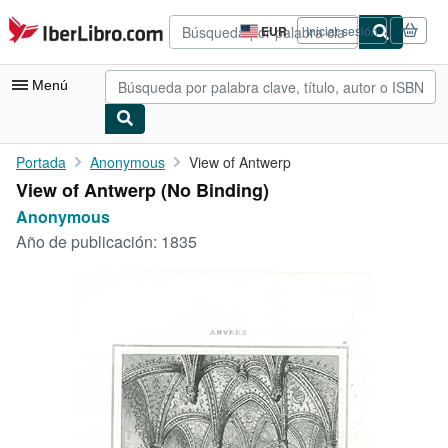
Pasar al contenido principal
IberLibro.com
EUR
Iniciar sesión
Preferencias
de
compra
Menú
del
sitio.
Mi cuenta
Portada
Anonymous
View of Antwerp
View of Antwerp (No Binding)
Consultar mis pedidos
Anonymous
Búsqueda avanzada
Año de publicación:
1835
Colecciones
Libros antiguos
Arte y coleccionismo
Vendedores
Comenzar a vender
Ayuda