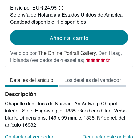
EUR
Envío por EUR 24,95
45,00
Más
Se envía de Holanda a Estados Unidos de America
información
sobre
Cantidad disponible: 1 disponibles
las
tarifas
de
Añadir al carrito
envío
Vendido por
The Online Portrait Gallery
,
Den Haag,
Calificación
Holanda
(vendedor de 4 estrellas)
del
vendedor:
Detalles del artículo
Los detalles del vendedor
4
de
Descripción
5
estrellas
Chapelle des Ducs de Nassau. An Antwerp Chapel
interior. Steel Engraving, c. 1835. Good condition. Verso:
blank. Dimensions: 149 x 99 mm. c. 1835.
N° de ref. del
artículo 16932
Contactar al vendedor
Denunciar este artículo