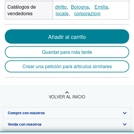
Catálogos de
diritto
Bologna
Emilia
vendedores
locale
corporazioni
Añadir al carrito
Guardar para más tarde
Crear una petición para artículos similares
VOLVER AL INICIO
Compre con nosotros
Venda con nosotros
Búsqueda avanzada