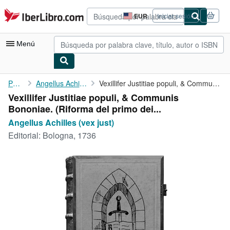
Pasar al contenido principal
IberLibro.com
EUR
Iniciar sesión
Preferencias
de
compra
Menú
del
sitio.
Mi cuenta
Portada
Angellus Achilles (vex just)
Vexillifer Justitiae populi, & Communis Bononiae. (Riforma del ...
Vexillifer Justitiae populi, & Communis
Consultar mis pedidos
Bononiae. (Riforma del primo dei...
Búsqueda avanzada
Angellus Achilles (vex just)
Editorial:
Bologna, 1736
Colecciones
Libros antiguos
Arte y coleccionismo
Vendedores
Comenzar a vender
Ayuda