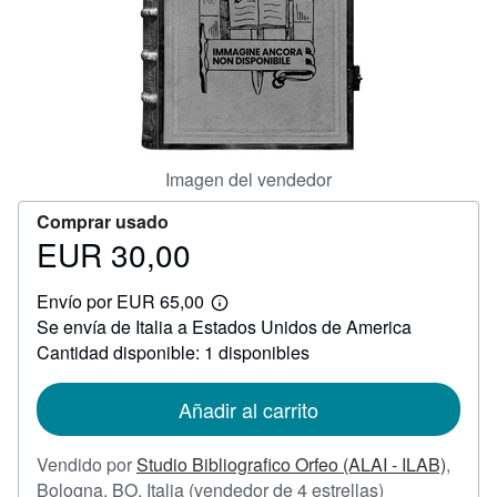
CERRAR
Imagen del vendedor
Comprar usado
EUR 30,00
Precio
EUR
Envío por EUR 65,00
30,00
Más
Se envía de Italia a Estados Unidos de America
información
sobre
Cantidad disponible: 1 disponibles
las
tarifas
de
Añadir al carrito
envío
Vendido por
Studio Bibliografico Orfeo (ALAI - ILAB)
,
Calificación
Bologna, BO, Italia
(vendedor de 4 estrellas)