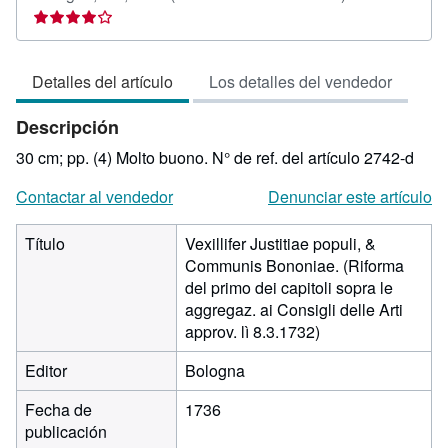
del
vendedor:
4
Detalles del artículo
Los detalles del vendedor
de
5
Descripción
estrellas
30 cm; pp. (4) Molto buono.
N° de ref. del artículo 2742-d
Contactar al vendedor
Denunciar este artículo
Título
Vexillifer Justitiae populi, &
Communis Bononiae. (Riforma
del primo dei capitoli sopra le
aggregaz. ai Consigli delle Arti
approv. lì 8.3.1732)
Editor
Bologna
Fecha de
1736
publicación