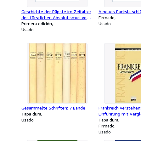
Geschichte der Päpste im Zeitalter
A neues Packsla schl
des fürstlichen Absolutismus von
Firmado
der Wahl Innozenz' X. bis zum
Primera edición
Usado
Tode Innosenz'XII. 1644-1700). 2
Usado
Bde.
Gesammelte Schriften: 7 Bände
Frankreich verstehen:
Tapa dura
Einführung mit Vergl
Usado
Deutschland
Tapa dura
Firmado
Usado