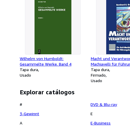
Wilhelm von Humboldt:
Macht und Verantwort
Gesammelte Werke. Band 4
Machiavelli für Führu
Tapa dura
Tapa dura
Usado
Firmado
Usado
Explorar catálogos
#
DVD & Blu-ray
3-Gewinnt
E
A
E-Business