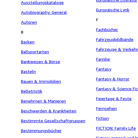
Ausstellungskataloge
Europäische Lyrik
Autobiography: General
F
Autoren
Fachbücher
B
Fahrzeugbildbände
Backen
Fahrzeuge & Verkeh
Ballsportarten
Familie
Bankwesen & Börse
Fantasy
Basteln
Fantasy & Horror
Bauen & Immobilien
Fantasy & Science Fic
Belletristik
Feiertage & Feste
Benehmen & Manieren
Fernsehen
Beschwerden & Krankheiten
Fiction
Bestimmte Gesellschaftgruppen
FICTION: Family Life
Bestimmungsbücher
Fiction: general and l