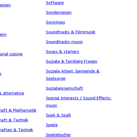
Software
eigen
Sonderreisen
Sonstiges
Soundtracks & Filmmusik
hern
Soundtracks-music
Soups & starters
onal cuisine
Soziale & familiäre Fragen
Soziale Arbeit, Gemeinde &
s
Seelsorge
y
Sozialwissenschaft
 alternative
Special Interests / Sound Effects-
music
haft & Mathematik
Spiel & Spaß
haft & Technik
Spiele
haften & Technik
Spielebücher