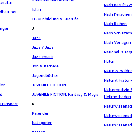
teratur
Nach Berufszw
Islam
dheit bei
Nach Personen
IT-Ausbildung & -Berufe
Nach Reihen
ungen
J
Nach Schulfäc
Jazz
Nach Verlagen
Jazz / Jazz
National & regi
Jazz-music
Natur
Job & Karriere
Natur & Wildni
Jugendbücher
Natural Histor
ler
JUVENILE FICTION
Naturmedizin &
el
JUVENILE FICTION: Fantasy & Magic
Heilmethoden
 Transport
K
Naturwissensc
Kalender
Naturwissensc
Kategorien
Naturwissensc
Katzen