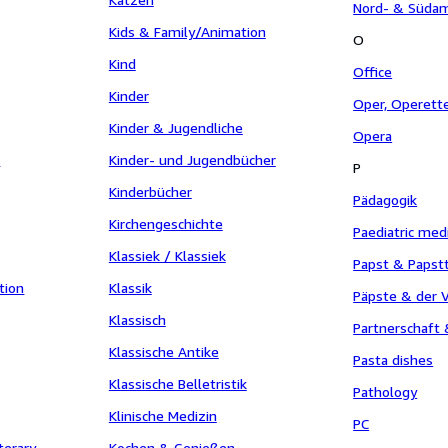
Nord- & Südam
Kids & Family/Animation
O
Kind
Office
Kinder
Oper, Operett
Kinder & Jugendliche
Opera
r
Kinder- und Jugendbücher
P
Kinderbücher
Pädagogik
Kirchengeschichte
Paediatric med
Klassiek / Klassiek
Papst & Paps
tion
Klassik
Päpste & der V
Klassisch
Partnerschaft
Klassische Antike
Pasta dishes
Klassische Belletristik
Pathology
Klinische Medizin
PC
iterary
Kochen & Genießen