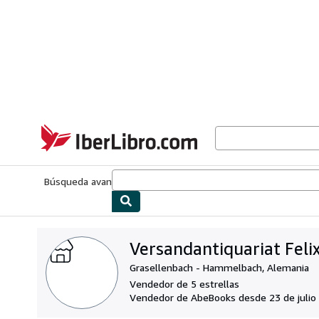
Pasar al contenido principal
IberLibro.com
Búsqueda avanzada
Colecciones
Libros antiguos
Arte y colecc
Versandantiquariat Feli
Grasellenbach - Hammelbach, Alemania
Vendedor de 5 estrellas
Vendedor de AbeBooks desde 23 de julio