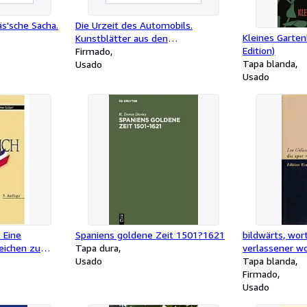
äs'sche Sacha.
Die Urzeit des Automobils.
Kleines Garte
Kunstblätter aus den
Edition)
Anfangstagen des Kraftwagens
Firmado
Tapa blanda
und des Allgemeinen Schnauferl-
Usado
Usado
Clubs.
 Eine
Spaniens goldene Zeit 1501?1621
bildwärts, wor
eichen zu
Tapa dura
verlassener wo
Usado
Tapa blanda
Firmado
Usado