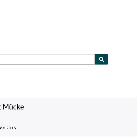
ionismo
Vendedores
Comenzar a vender
x Mücke
 de 2015