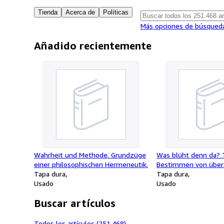
Tienda
Acerca de
Políticas
Más opciones de búsqued
Añadido recientemente
Wahrheit und Methode. Grundzüge
Was blüht denn da? 
einer philosophischen Hermeneutik.
Bestimmen von über 
Tapa dura
Pflanzen nach der Bl
Tapa dura
Usado
Usado
Buscar artículos
Todos los artículos (251.468)