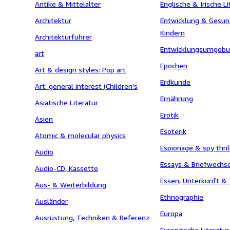
Antike & Mittelalter
Englische & Irische Li
Architektur
Entwicklung & Gesun
Kindern
Architekturführer
Entwicklungsumgeb
art
Epochen
Art & design styles: Pop art
Erdkunde
Art: general interest (Children's
Ernährung
Asiatische Literatur
Erotik
Asien
Esoterik
Atomic & molecular physics
Espionage & spy thril
Audio
Essays & Briefwechs
Audio-CD, Kassette
Essen, Unterkunft &
Aus- & Weiterbildung
Ethnographie
Ausländer
Europa
Ausrüstung, Techniken & Referenz
Europäische Literatur