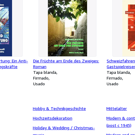
ung: Ein Anti-
Die Früchte am Ende des Zweiges:
Schweizfahren
ngskräfte
Roman
Gastspielreise
Tapa blanda
Eidgenossensc
Tapa blanda
Firmado
Firmado
Usado
Usado
Hobby & Technikgeschichte
Mittelalter
Hochzeitsdekoration
Modern & cont
(post c 1945)
Holiday & Wedding / Christmas-
music
Modern and co