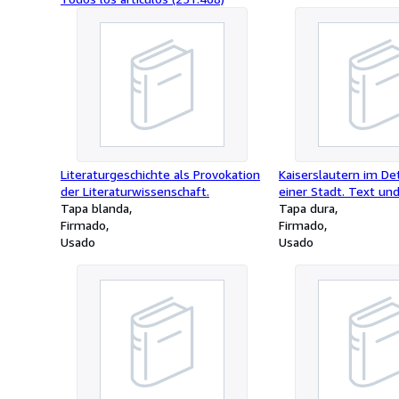
Literaturgeschichte als Provokation
Kaiserslautern im Det
der Literaturwissenschaft.
einer Stadt. Text u
Tapa blanda
Architekt Fritz Becke
Tapa dura
Firmado
Firmado
Usado
Usado