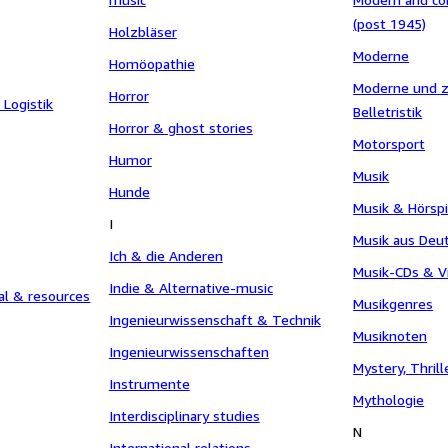
(post 1945)
Holzbläser
Moderne
Homöopathie
Moderne und z
Horror
 Logistik
Belletristik
Horror & ghost stories
Motorsport
Humor
Musik
Hunde
Musik & Hörspi
I
Musik aus Deu
Ich & die Anderen
Musik-CDs & V
Indie & Alternative-music
al & resources
Musikgenres
Ingenieurwissenschaft & Technik
Musiknoten
Ingenieurwissenschaften
Mystery, Thril
Instrumente
Mythologie
Interdisciplinary studies
N
International relations