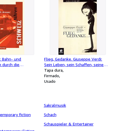
: Bahn- und
Flieg, Gedanke. Giuseppe Verdi:
n durch die
Sein Leben, sein Schaffen, seine
haft
Zeit
Tapa dura
Firmado
Usado
Sakralmusik
emporary fiction
Schach
Schauspieler & Entertainer
ntemporary Fiction