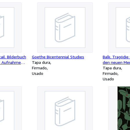
ail. Bilderbuch
Goethe Bicentennial Studies
Balk. Tragödie
nd Aufnahmen:
Tapa dura
den neuen Me
r
Firmado
Tapa dura
Usado
Firmado
Usado