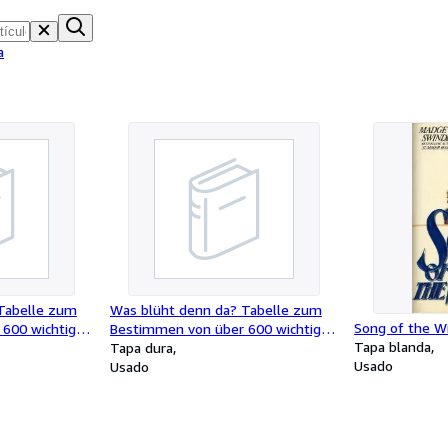
a
Tabelle zum
Was blüht denn da? Tabelle zum
Song of the W
600 wichtigen
Bestimmen von über 600 wichtigen
Tapa blanda
üte.
Pflanzen nach der Blüte.
Tapa dura
Usado
Usado