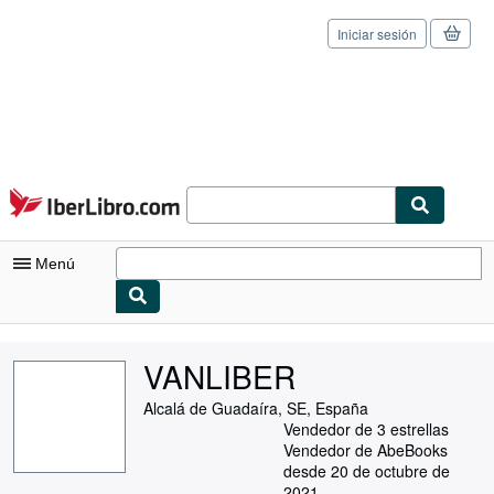
Iniciar sesión
Pasar al contenido principal
IberLibro.com
Menú
Mi cuenta
VANLIBER
Consultar mis pedidos
Alcalá de Guadaíra, SE, España
Cerrar sesión
Vendedor de 3 estrellas
Vendedor de AbeBooks
Búsqueda avanzada
desde 20 de octubre de
2021