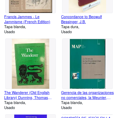
Francis Jammes - Le
Concordance to Beowulf
Jammisme (French Edition)
Bessinger, J.B.
Tapa blanda
Tapa dura
Usado
Usado
The Wanderer (Old English
Gerencia de las organizaciones
Library) Dunning, Thomas
no comerciales, la Meunier,
Patrick and Bliss, Alan J.
Tapa blanda
Baudouin.
Tapa blanda
Usado
Usado