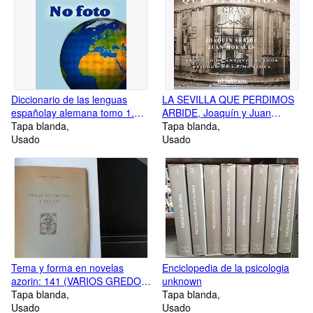
Diccionario de las lenguas
LA SEVILLA QUE PERDIMOS
españolay alemana tomo 1.
ARBIDE, Joaquín y Juan
español-Alemán Slaby-
Tapa blanda
MORALES.-
Tapa blanda
grossmann
Usado
Usado
Tema y forma en novelas
Enciclopedia de la psicologia
azorin: 141 (VARIOS GREDOS)
unknown
Livingstone, L.
Tapa blanda
Tapa blanda
Usado
Usado