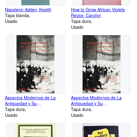
Napoleon Addey, Keeith
How to Grow African Violets
Tapa blanda
Rector, Carolyn
Usado
Tapa dura
Usado
Aspectos Modernos de La
Aspectos Modernos de La
Antiguedad y Su
Antiguedad y Su
Aprovechamiento Didactico
Tapa dura
Aprovechamiento Didactico
Tapa dura
VARIOS
Usado
VARIOS
Usado