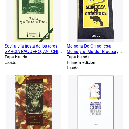
Sevilla y la fiesta de los toros
Memoria De Crimenes/a
GARCIA BAQUERO, ANTONIO
Memory of Murder Bradbury,
. [ET AL
Tapa blanda
Ray
Tapa blanda
Usado
Primera edición
Usado