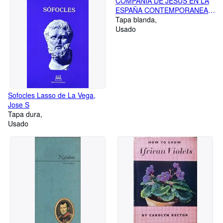
COMPAÑÍA DE JESÚS EN LA
ESPAÑA CONTEMPORANEA,
LA (Tomo I -1868-1883)
Tapa blanda
Usado
Sofocles Lasso de La Vega,
Jose S
Tapa dura
Usado