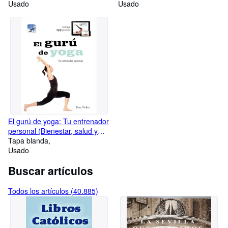
Usado
ESP (SIN COLECCION) AA.VV.
Usado
El gurú de yoga: Tu entrenador
personal (Bienestar, salud y
vida sana) Walker, Dory
Tapa blanda
Usado
Buscar artículos
Todos los artículos (40.885)