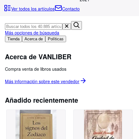
Colecciones
Ver todos los artículos
Contacto
Libros antiguos
Arte y coleccionismo
Más opciones de búsqueda
Vendedores
Tienda
Acerca de
Políticas
Comenzar a vender
Acerca de VANLIBER
Ayuda
CERRAR
Compra venta de libros usados
Más información sobre este
vendedor
Añadido recientemente