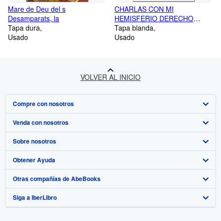
Mare de Deu del s
CHARLAS CON MI
Desamparats, la
HEMISFERIO DERECHO
Tapa dura
Hernán Casciari and Editorial
Tapa blanda
Usado
Orsai
Usado
VOLVER AL INICIO
Compre con nosotros
Venda con nosotros
Búsqueda avanzada
Sobre nosotros
Colecciones
Comenzar a vender
Obtener Ayuda
Mi cuenta
Únase a nuestro programa de afiliados
Sobre IberLibro
Otras compañías de AbeBooks
Mis pedidos
Recomiende un vendedor
Medios
Preguntas frecuentes y guías
Siga a IberLibro
Ver carrito
Empleo
Atención al Cliente
AbeBooks.com
Política de Privacidad
AbeBooks.co.uk