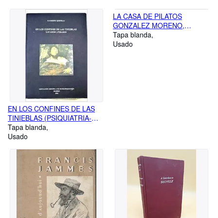
LA CASA DE PILATOS
GONZALEZ MORENO,
JOAQUIN
Tapa blanda
Usado
EN LOS CONFINES DE LAS
TINIEBLAS (PSIQUIATRIA-
PSICOLOGIA)
Tapa blanda
QUENEAU,RAYMOND and
Usado
MATEO BALLORCA, JULIAN