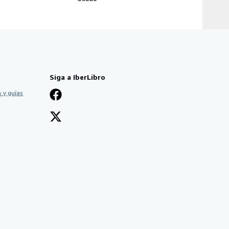
Siga a IberLibro
 y guías