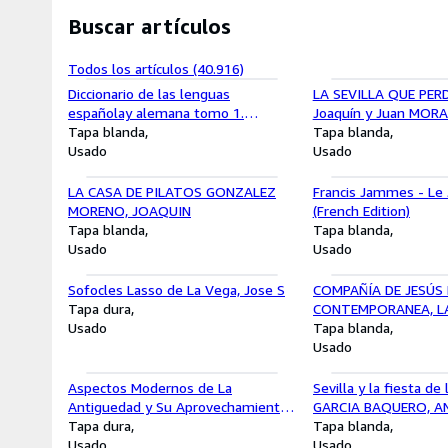
Buscar artículos
Todos los artículos (40.916)
Diccionario de las lenguas
LA SEVILLA QUE PER
españolay alemana tomo 1.
Joaquín y Juan MORA
español-Alemán Slaby-grossmann
Tapa blanda
Tapa blanda
Usado
Usado
LA CASA DE PILATOS GONZALEZ
Francis Jammes - L
MORENO, JOAQUIN
(French Edition)
Tapa blanda
Tapa blanda
Usado
Usado
Sofocles Lasso de La Vega, Jose S
COMPAÑÍA DE JESÚS 
Tapa dura
CONTEMPORANEA, LA
Usado
-1868-1883)
Tapa blanda
Usado
Aspectos Modernos de La
Sevilla y la fiesta de
Antiguedad y Su Aprovechamiento
GARCIA BAQUERO, AN
Didactico VARIOS
Tapa dura
AL
Tapa blanda
Usado
Usado