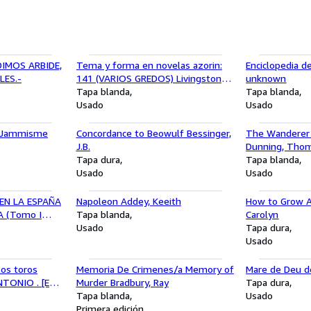
DIMOS ARBIDE,
Tema y forma en novelas azorin:
Enciclopedia de
LES.-
141 (VARIOS GREDOS) Livingstone,
unknown
L.
Tapa blanda
Tapa blanda
Usado
Usado
e Jammisme
Concordance to Beowulf Bessinger,
The Wanderer (
J.B.
Dunning, Thoma
Tapa dura
Alan J.
Tapa blanda
Usado
Usado
EN LA ESPAÑA
Napoleon Addey, Keeith
How to Grow Af
 (Tomo I
Tapa blanda
Carolyn
Usado
Tapa dura
Usado
 los toros
Memoria De Crimenes/a Memory of
Mare de Deu d
TONIO . [ET
Murder Bradbury, Ray
Tapa dura
Tapa blanda
Usado
Primera edición