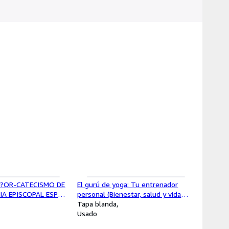
SE?OR-CATECISMO DE
El gurú de yoga: Tu entrenador
IA EPISCOPAL ESP
personal (Bienestar, salud y vida
N) AA.VV.
sana) Walker, Dory
Tapa blanda
Usado