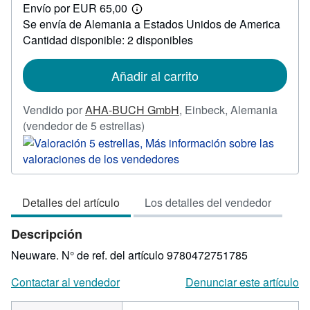
Envío por EUR 65,00
42,99
Más
Se envía de Alemania a Estados Unidos de America
información
sobre
Cantidad disponible: 2 disponibles
las
tarifas
de
Añadir al carrito
envío
Vendido por
AHA-BUCH GmbH
,
Einbeck, Alemania
Calificación
(vendedor de 5 estrellas)
del
vendedor:
5
de
Detalles del artículo
Los detalles del vendedor
5
estrellas
Descripción
Neuware.
N° de ref. del artículo 9780472751785
Contactar al vendedor
Denunciar este artículo