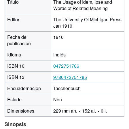
Título
The Usage of Idem, Ipse and
Words of Related Meaning
Editor
The University Of Michigan Press
Jan 1910
Fecha de
1910
publicación
Idioma
Inglés
ISBN 10
0472751786
ISBN 13
9780472751785
Encuadernación
Taschenbuch
Estado
Neu
229 milíme
Dimensiones
229 mm an. × 152 al. × 0 l.
de
ancho
Sinopsis