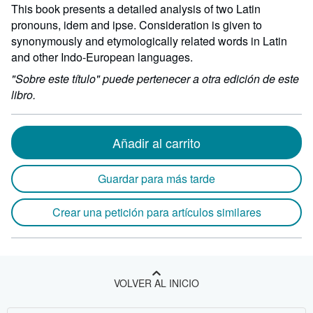
por
This book presents a detailed analysis of two Latin
152
pronouns, idem and ipse. Consideration is given to
de
synonymously and etymologically related words in Latin
alto
and other Indo-European languages.
por
0
"Sobre este título" puede pertenecer a otra edición de este
de
libro.
largo
Añadir al carrito
Guardar para más tarde
Crear una petición para artículos similares
VOLVER AL INICIO