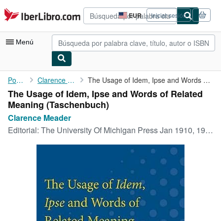
Pasar al contenido principal
IberLibro.com
EUR
Iniciar sesión
Preferencias
de
compra
Menú
del
sitio.
Mi cuenta
Portada
Clarence Meader
The Usage of Idem, Ipse and Words of Related Meaning
The Usage of Idem, Ipse and Words of Related
Consultar mis pedidos
Meaning (Taschenbuch)
Búsqueda avanzada
Clarence Meader
Editorial:
The University Of Michigan Press Jan 1910, 1910
Colecciones
Libros antiguos
Arte y coleccionismo
Vendedores
Comenzar a vender
Ayuda